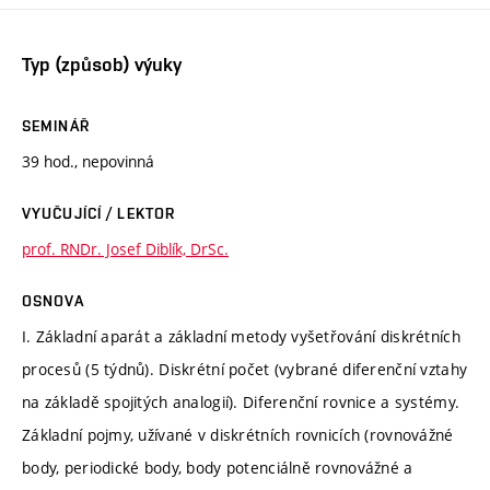
Typ (způsob) výuky
SEMINÁŘ
39 hod., nepovinná
VYUČUJÍCÍ / LEKTOR
prof. RNDr. Josef Diblík, DrSc.
OSNOVA
I. Základní aparát a základní metody vyšetřování diskrétních
procesů (5 týdnů). Diskrétní počet (vybrané diferenční vztahy
na základě spojitých analogií). Diferenční rovnice a systémy.
Základní pojmy, užívané v diskrétních rovnicích (rovnovážné
body, periodické body, body potenciálně rovnovážné a