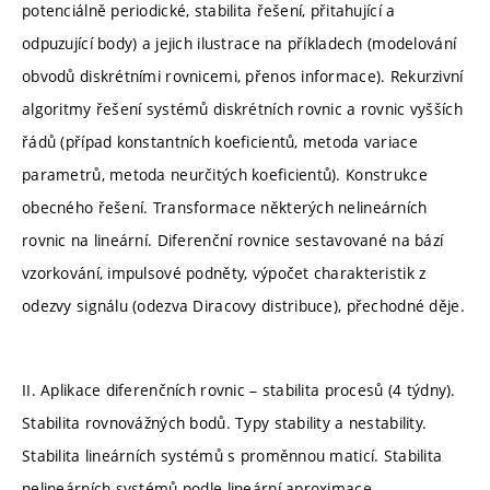
potenciálně periodické, stabilita řešení, přitahující a
odpuzující body) a jejich ilustrace na příkladech (modelování
obvodů diskrétními rovnicemi, přenos informace). Rekurzivní
algoritmy řešení systémů diskrétních rovnic a rovnic vyšších
řádů (případ konstantních koeficientů, metoda variace
parametrů, metoda neurčitých koeficientů). Konstrukce
obecného řešení. Transformace některých nelineárních
rovnic na lineární. Diferenční rovnice sestavované na bází
vzorkování, impulsové podněty, výpočet charakteristik z
odezvy signálu (odezva Diracovy distribuce), přechodné děje.
II. Aplikace diferenčních rovnic – stabilita procesů (4 týdny).
Stabilita rovnovážných bodů. Typy stability a nestability.
Stabilita lineárních systémů s proměnnou maticí. Stabilita
nelineárních systémů podle lineární aproximace.