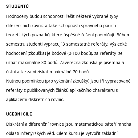
STUDENTŮ
Hodnoceny budou schopnosti řešit některé vybrané typy
diferenčních rovnic a také schopnosti správného použití
teoretických poznatků, které úspěšné řešení podmiňují. Během
semestru studenti vypracují 3 samostatné referáty. Výsledké
hodnocení (zkouška) je bodové (0-100 bodů), za referáty lze
uznat maximálně 30 bodů. Závěrečná zkouška je písemná a
ústní a lze za ni získat maximálně 70 bodů.
Nutnou podmínkou (pro vykonání zkoušky) jsou tři vypracované
referáty z publikovaných článků aplikačního charakteru s
aplikacemi diskrétních rovnic.
UČEBNÍ CÍLE
Diskrétní a diferenční rovnice jsou matematickou páteří mnoha
oblastí inženýrských věd. Cílem kursu je vytvořit základní