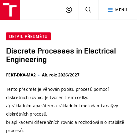
VUT
PŘIHLÁSIT
HLEDAT
MENU
SE
DETAIL PŘEDMĚTU
Discrete Processes in Electrical
Engineering
FEKT-DKA-MA2
Ak. rok: 2026/2027
Tento předmět je věnován popisu procesů pomocí
diskrétních rovnic. Je tvořen třemi celky:
a) základním aparátem a základními metodami analýzy
diskrétních procesů,
b) aplikacemi diferenčních rovnic a rozhodování o stabilitě
procesů,