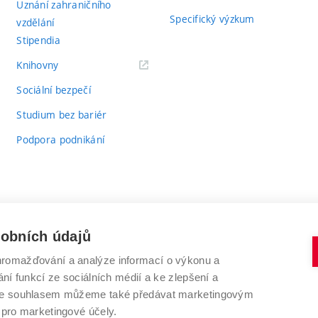
Uznání zahraničního
Specifický výzkum
vzdělání
Stipendia
(externí
Knihovny
odkaz)
Sociální bezpečí
Studium bez bariér
Podpora podnikání
sobních údajů
romažďování a analýze informací o výkonu a
VYSOKÉ UČENÍ TECHNICKÉ V BRNĚ
ní funkcí ze sociálních médií a ke zlepšení a
Antonínská 548/1
www.vut.cz
 Se souhlasem můžeme také předávat marketingovým
602 00 Brno
vut@vutbr.cz
 pro marketingové účely.