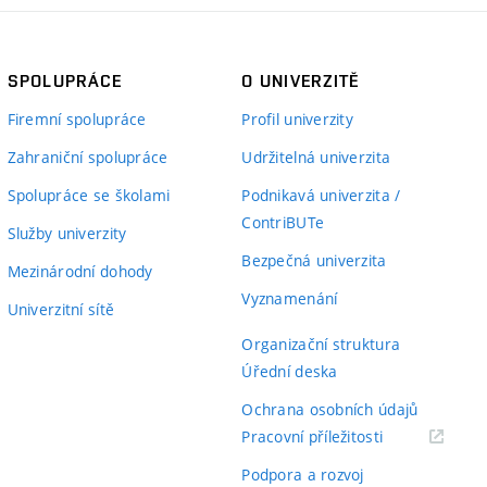
SPOLUPRÁCE
O UNIVERZITĚ
Firemní spolupráce
Profil univerzity
Zahraniční spolupráce
Udržitelná univerzita
Spolupráce se školami
Podnikavá univerzita /
ContriBUTe
Služby univerzity
Bezpečná univerzita
Mezinárodní dohody
Vyznamenání
Univerzitní sítě
Organizační struktura
Úřední deska
Ochrana osobních údajů
(externí
Pracovní příležitosti
odkaz)
Podpora a rozvoj