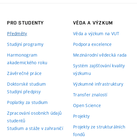
PRO STUDENTY
VĚDA A VÝZKUM
Předměty
Věda a výzkum na VUT
Studijní programy
Podpora excelence
Harmonogram
Mezinárodní vědecká rada
akademického roku
Systém zajišťování kvality
Závěrečné práce
výzkumu
Doktorské studium
Výzkumné infrastruktury
Studijní předpisy
Transfer znalostí
Poplatky za studium
Open Science
Zpracování osobních údajů
Projekty
studentů
Projekty ze strukturálních
Studium a stáže v zahraničí
fondů