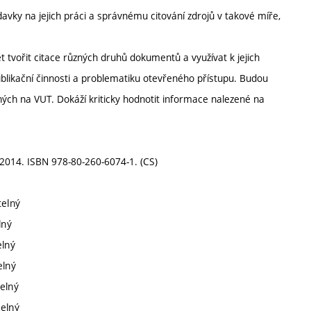
vky na jejich práci a správnému citování zdrojů v takové míře,
 tvořit citace různých druhů dokumentů a využívat k jejich
blikační činnosti a problematiku otevřeného přístupu. Budou
ých na VUT. Dokáží kriticky hodnotit informace nalezené na
, 2014. ISBN 978-80-260-6074-1. (CS)
telný
lný
elný
elný
telný
telný