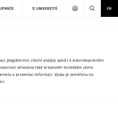
PŘIHLÁSIT
HLEDAT
UPRÁCE
O UNIVERZITĚ
EN
SE
cí, plagiátorství, citační analýzy apod.) a autorskoprávními
pozornost věnována také kreativním technikám učení,
ternetu a prezentaci informací. Výuka je zaměřena na
cí.