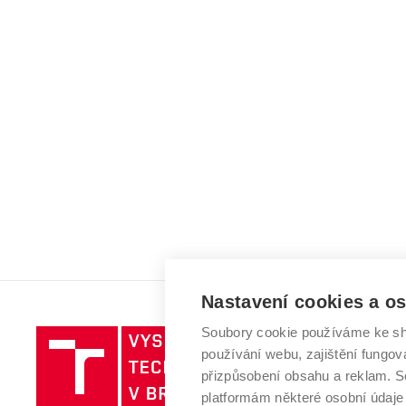
Nastavení cookies a o
Soubory cookie používáme ke sh
Vysoké
používání webu, zajištění fungová
učení
přizpůsobení obsahu a reklam.
technické
platformám některé osobní údaje
v