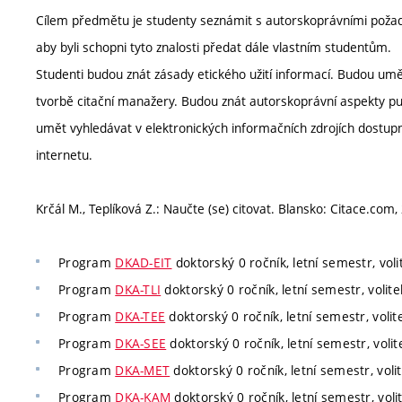
Cílem předmětu je studenty seznámit s autorskoprávními požada
aby byli schopni tyto znalosti předat dále vlastním studentům.
Studenti budou znát zásady etického užití informací. Budou umět
tvorbě citační manažery. Budou znát autorskoprávní aspekty pu
umět vyhledávat v elektronických informačních zdrojích dostupn
internetu.
Krčál M., Teplíková Z.: Naučte (se) citovat. Blansko: Citace.com
Program
DKAD-EIT
doktorský 0 ročník, letní semestr, voli
Program
DKA-TLI
doktorský 0 ročník, letní semestr, volite
Program
DKA-TEE
doktorský 0 ročník, letní semestr, volit
Program
DKA-SEE
doktorský 0 ročník, letní semestr, volit
Program
DKA-MET
doktorský 0 ročník, letní semestr, voli
Program
DKA-KAM
doktorský 0 ročník, letní semestr, voli