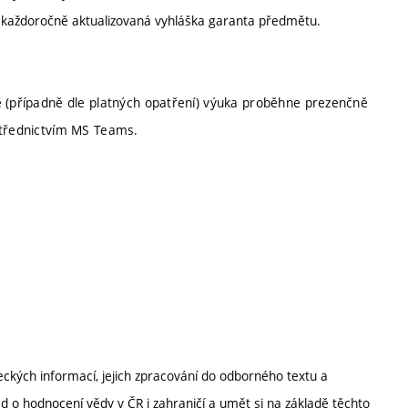
í každoročně aktualizovaná vyhláška garanta předmětu.
ě (případně dle platných opatření) výuka proběhne prezenčně
střednictvím MS Teams.
ckých informací, jejich zpracování do odborného textu a
d o hodnocení vědy v ČR i zahraničí a umět si na základě těchto