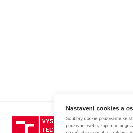
Nastavení cookies a o
Soubory cookie používáme ke sh
Vysoké
používání webu, zajištění fungová
učení
přizpůsobení obsahu a reklam.