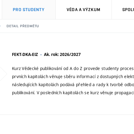
PRO STUDENTY
VĚDA A VÝZKUM
SPOL
DETAIL PŘEDMĚTU
FEKT-DKA-EIZ
Ak. rok: 2026/2027
Kurz Vědecké publikování od A do Z provede studenty procese
prvních kapitolách věnuje sběru informací z dostupných elektr
následujících kapitolách podává přehled a rady k tvorbě od
publikování. V posledních kapitolách se kurz věnuje propaga