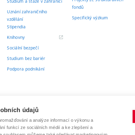
Studium a stáže v zahraničí
fondů
Uznání zahraničního
Specifický výzkum
vzdělání
Stipendia
(externí
Knihovny
odkaz)
Sociální bezpečí
Studium bez bariér
Podpora podnikání
sobních údajů
romažďování a analýze informací o výkonu a
VYSOKÉ UČENÍ TECHNICKÉ V BRNĚ
ní funkcí ze sociálních médií a ke zlepšení a
Antonínská 548/1
www.vut.cz
 Se souhlasem můžeme také předávat marketingovým