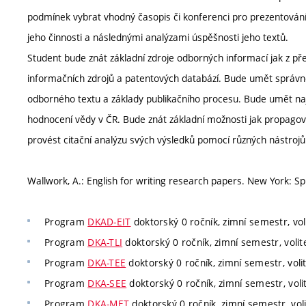
podmínek vybrat vhodný časopis či konferenci pro prezentován
jeho činnosti a následnými analýzami úspěšnosti jeho textů.
Student bude znát základní zdroje odborných informací jak z př
informačních zdrojů a patentových databází. Bude umět správně 
odborného textu a základy publikačního procesu. Bude umět nají
hodnocení vědy v ČR. Bude znát základní možnosti jak propagov
provést citační analýzu svých výsledků pomocí různých nástrojů
Wallwork, A.: English for writing research papers. New York: S
Program
DKAD-EIT
doktorský 0 ročník, zimní semestr, vol
Program
DKA-TLI
doktorský 0 ročník, zimní semestr, volit
Program
DKA-TEE
doktorský 0 ročník, zimní semestr, voli
Program
DKA-SEE
doktorský 0 ročník, zimní semestr, voli
Program
DKA-MET
doktorský 0 ročník, zimní semestr, voli