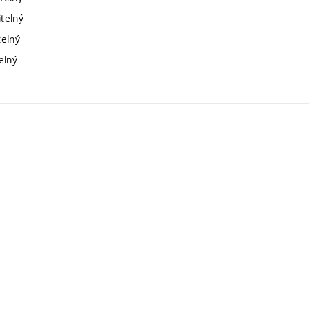
itelný
telný
elný