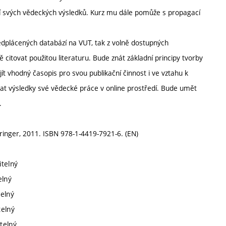
í svých vědeckých výsledků. Kurz mu dále pomůže s propagací
edplácených databází na VUT, tak z volně dostupných
citovat použitou literaturu. Bude znát základní principy tvorby
t vhodný časopis pro svou publikační činnost i ve vztahu k
at výsledky své vědecké práce v online prostředí. Bude umět
.
pringer, 2011. ISBN 978-1-4419-7921-6. (EN)
itelný
elný
telný
telný
telný