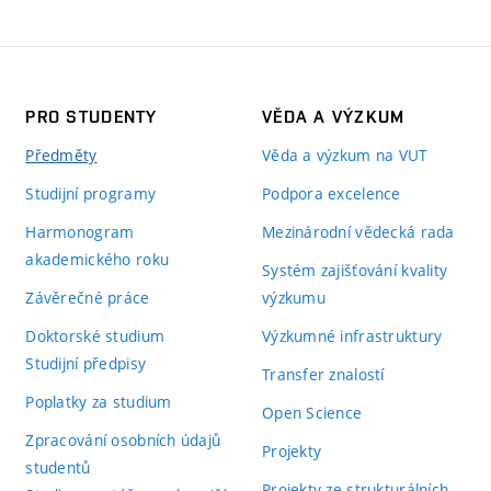
PRO STUDENTY
VĚDA A VÝZKUM
Předměty
Věda a výzkum na VUT
Studijní programy
Podpora excelence
Harmonogram
Mezinárodní vědecká rada
akademického roku
Systém zajišťování kvality
Závěrečné práce
výzkumu
Doktorské studium
Výzkumné infrastruktury
Studijní předpisy
Transfer znalostí
Poplatky za studium
Open Science
Zpracování osobních údajů
Projekty
studentů
Projekty ze strukturálních