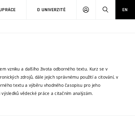
PŘIHLÁSIT
HLEDAT
UPRÁCE
O UNIVERZITĚ
EN
SE
m vzniku a dalšího života odborného textu. Kurz se v
onických zdrojů, dále jejich správnému použití a citování, v
borného textu a výběru vhodného časopisu pro jeho
ci výsledků vědecké práce a citačním analýzám.