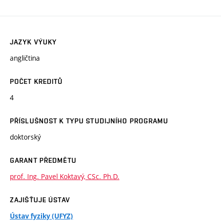
JAZYK VÝUKY
angličtina
POČET KREDITŮ
4
PŘÍSLUŠNOST K TYPU STUDIJNÍHO PROGRAMU
doktorský
GARANT PŘEDMĚTU
prof. Ing. Pavel Koktavý, CSc. Ph.D.
ZAJIŠŤUJE ÚSTAV
Ústav fyziky (UFYZ)