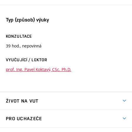
Typ (způsob) výuky
KONZULTACE
39 hod., nepovinná
VYUČUJÍCÍ / LEKTOR
prof. Ing. Pavel Koktavý, CSc. Ph.D.
ŽIVOT NA VUT
Atmosféra VUT
PRO UCHAZEČE
Prostory školy
Proč na VUT