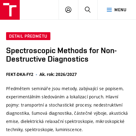
VUT
PŘIHLÁSIT
HLEDAT
MENU
SE
DETAIL PŘEDMĚTU
Spectroscopic Methods for Non-
Destructive Diagnostics
FEKT-DKA-FY2
Ak. rok: 2026/2027
Předmětem semináře jsou metody, zabývající se popisem,
experimentálním sledováním a lokalizací poruch. Hlavní
pojmy: transportní a stochastické procesy, nedestruktivní
diagnostika, šumová diagnostika, částečné výboje, akustická
emise, dielektrická relaxační spektroskopie, mikroskopické
techniky, spektroskopie, luminiscence.