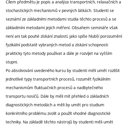
Cílem předmětu je popis a analýza transportních, relaxačních a
stochastických mechanismů v pevných látkách. Studenti se
seznámí ze základními metodami studia těchto procesů a se
základmíni metodami jejich měření. Obsahem semináře však
není ani tak pouhé získání znalostí, jako spíše hlubší porozumění
fyzikální podstatě vybraných metod a získání schopnosti
prakticky tyto metody používat a dále je rozvíjet na vyšším
stupni.
Po absolvování uvedeného kursu by studenti měli umět rozlišit
jednotlivé typy transportních procesů, rozumět fyzikálním
mechanismům fluktuačních procesů a nadbytečného
transportu nosičů. Dále by měli mít přehled o základních
diagnostických metodách a měli by umět pro studium
konkrétního problému zvolit a použít vhodné diagnostické
techniky. Na základě těchto nástrojů by studenti měli umět