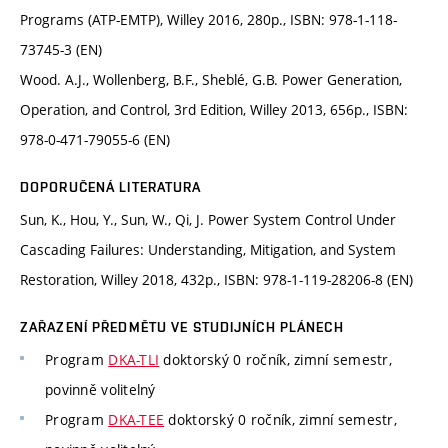
Programs (ATP-EMTP), Willey 2016, 280p., ISBN: 978-1-118-
73745-3 (EN)
Wood. A.J., Wollenberg, B.F., Sheblé, G.B. Power Generation,
Operation, and Control, 3rd Edition, Willey 2013, 656p., ISBN:
978-0-471-79055-6 (EN)
DOPORUČENÁ LITERATURA
Sun, K., Hou, Y., Sun, W., Qi, J. Power System Control Under
Cascading Failures: Understanding, Mitigation, and System
Restoration, Willey 2018, 432p., ISBN: 978-1-119-28206-8 (EN)
ZAŘAZENÍ PŘEDMĚTU VE STUDIJNÍCH PLÁNECH
Program
DKA-TLI
doktorský 0 ročník, zimní semestr,
povinně volitelný
Program
DKA-TEE
doktorský 0 ročník, zimní semestr,