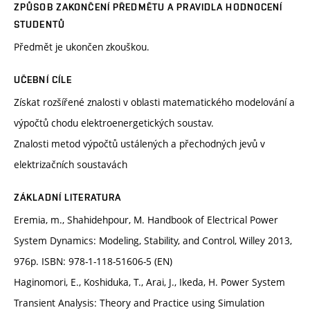
ZPŮSOB ZAKONČENÍ PŘEDMĚTU A PRAVIDLA HODNOCENÍ
STUDENTŮ
Předmět je ukončen zkouškou.
UČEBNÍ CÍLE
Získat rozšířené znalosti v oblasti matematického modelování a
výpočtů chodu elektroenergetických soustav.
Znalosti metod výpočtů ustálených a přechodných jevů v
elektrizačních soustavách
ZÁKLADNÍ LITERATURA
Eremia, m., Shahidehpour, M. Handbook of Electrical Power
System Dynamics: Modeling, Stability, and Control, Willey 2013,
976p. ISBN: 978-1-118-51606-5 (EN)
Haginomori, E., Koshiduka, T., Arai, J., Ikeda, H. Power System
Transient Analysis: Theory and Practice using Simulation