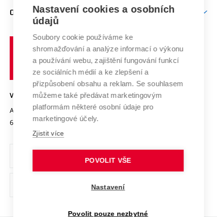
Zpracování osobních údajů uchazečů o studium
Firemní spolupráce
Mezinárodní vědecká rada
Nastavení cookies a osobních
O UNIVERZITĚ
Doktorské studium
Podpora podnikání
E-přihláška
údajů
Zahraniční spolupráce
Systém zajišťování kvality výzkumu
Profil univerzity
Spolupráce se školami
Soubory cookie používáme ke
Vysoké
Výzkumné infrastruktury
shromažďování a analýze informací o výkonu
Udržitelná univerzita
učení
Služby univerzity
Transfer znalostí
a používání webu, zajištění fungování funkcí
technické
Podnikavá univerzita / ContriBUTe
Mezinárodní dohody
ze sociálních médií a ke zlepšení a
Open Science
v
Bezpečná univerzita
přizpůsobení obsahu a reklam. Se souhlasem
Univerzitní sítě
Brně
Projekty
můžeme také předávat marketingovým
VYSOKÉ UČENÍ TECHNICKÉ V BRNĚ
Vyznamenání
platformám některé osobní údaje pro
Projekty ze strukturálních fondů
Antonínská 548/1
www.vut.cz
marketingové účely.
Organizační struktura
602 00 Brno
vut@vutbr.cz
Specifický výzkum
Zjistit více
Úřední deska
Ochrana osobních údajů
POVOLIT VŠE
(externí
Pracovní příležitosti
Nastavení
odkaz)
Podpora a rozvoj zaměstnanců a studujících
Povolit pouze nezbytné
Rovné příležitosti