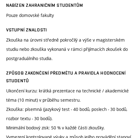
NABÍZEN ZAHRANIČNÍM STUDENTŮM
Pouze domovské fakulty
VSTUPNÍ ZNALOSTI
Zkouška na úrovni středně pokročilý a výše v magisterském
studiu nebo zkouška vykonaná v rámci přijímacích zkoušek do
postgraduálního studia.
ZPŮSOB ZAKONČENÍ PŘEDMĚTU A PRAVIDLA HODNOCENÍ
STUDENTŮ
Ukončení kurzu: krátká prezentace na technické / akademické
téma (10 minut) v průběhu semestru.
Zkouška: písemná (jazykový test - 40 bodů, poslech - 30 bodů,
rozbor textu - 30 bodů).
Minimální bodový zisk: 50 % v každé části zkoušky.
Vymezení kontrolované výuky a způsob jejího provádění stanoví