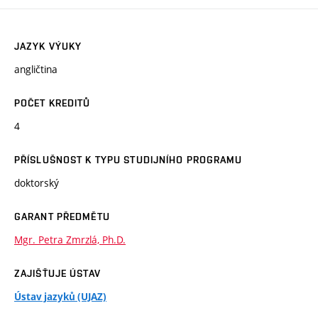
JAZYK VÝUKY
angličtina
POČET KREDITŮ
4
PŘÍSLUŠNOST K TYPU STUDIJNÍHO PROGRAMU
doktorský
GARANT PŘEDMĚTU
Mgr. Petra Zmrzlá, Ph.D.
ZAJIŠŤUJE ÚSTAV
Ústav jazyků (UJAZ)