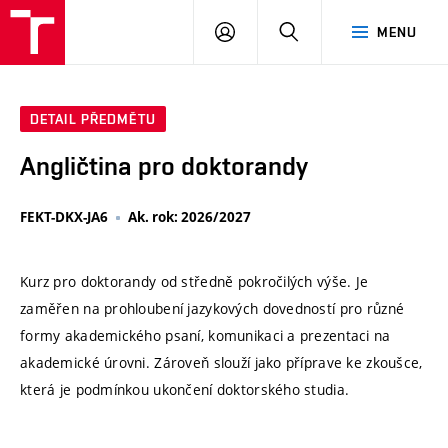
VUT
PŘIHLÁSIT
HLEDAT
MENU
SE
DETAIL PŘEDMĚTU
Angličtina pro doktorandy
FEKT-DKX-JA6
Ak. rok: 2026/2027
Kurz pro doktorandy od středně pokročilých výše. Je
zaměřen na prohloubení jazykových dovedností pro různé
formy akademického psaní, komunikaci a prezentaci na
akademické úrovni. Zároveň slouží jako příprave ke zkoušce,
která je podmínkou ukončení doktorského studia.