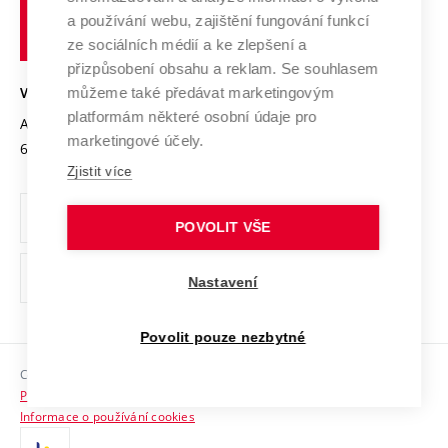
učení
Služby univerzity
Transfer znalostí
a používání webu, zajištění fungování funkcí
technické
Podnikavá univerzita / ContriBUTe
Mezinárodní dohody
ze sociálních médií a ke zlepšení a
Open Science
v
Bezpečná univerzita
přizpůsobení obsahu a reklam. Se souhlasem
Univerzitní sítě
Brně
Projekty
můžeme také předávat marketingovým
VYSOKÉ UČENÍ TECHNICKÉ V BRNĚ
Vyznamenání
platformám některé osobní údaje pro
Projekty ze strukturálních fondů
Antonínská 548/1
www.vut.cz
marketingové účely.
Organizační struktura
602 00 Brno
vut@vutbr.cz
Specifický výzkum
Zjistit více
Úřední deska
Ochrana osobních údajů
POVOLIT VŠE
(externí
Pracovní příležitosti
Nastavení
odkaz)
Podpora a rozvoj zaměstnanců a studujících
Povolit pouze nezbytné
Rovné příležitosti
Copyright © 2026 VUT
Sociální bezpečí
Prohlášení o přístupnosti
HR Award
Informace o používání cookies