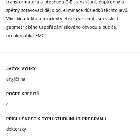
transformátoru a přechodu C-E tranzistorů, doptředný a
zpětný zotavovací děj diod, eliminace důsledků těchto jevů.
Vliv skin-efektu a proximity efektu ve vinutí, souvislosti
geometrického uspořádání silového obvodu a budiče,
problematika EMC.
JAZYK VÝUKY
angličtina
POČET KREDITŮ
4
PŘÍSLUŠNOST K TYPU STUDIJNÍHO PROGRAMU
doktorský