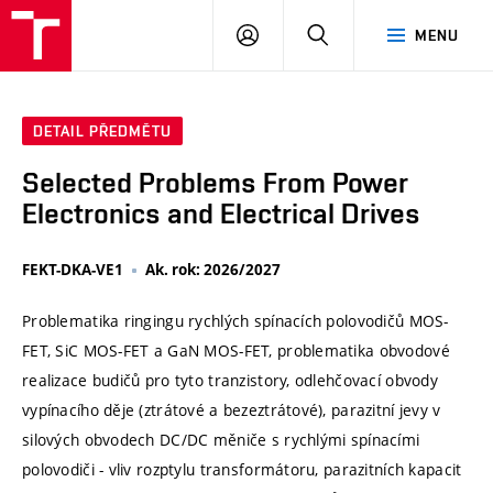
VUT
PŘIHLÁSIT
HLEDAT
MENU
SE
DETAIL PŘEDMĚTU
Selected Problems From Power
Electronics and Electrical Drives
FEKT-DKA-VE1
Ak. rok: 2026/2027
Problematika ringingu rychlých spínacích polovodičů MOS-
FET, SiC MOS-FET a GaN MOS-FET, problematika obvodové
realizace budičů pro tyto tranzistory, odlehčovací obvody
vypínacího děje (ztrátové a bezeztrátové), parazitní jevy v
silových obvodech DC/DC měniče s rychlými spínacími
polovodiči - vliv rozptylu transformátoru, parazitních kapacit