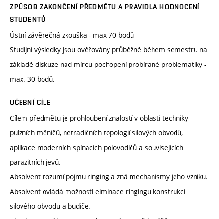
ZPŮSOB ZAKONČENÍ PŘEDMĚTU A PRAVIDLA HODNOCENÍ
STUDENTŮ
Ústní závěrečná zkouška - max 70 bodů
Studijní výsledky jsou ověřovány průběžně během semestru na
základě diskuze nad mírou pochopení probírané problematiky -
max. 30 bodů.
UČEBNÍ CÍLE
Cílem předmětu je prohloubení znalostí v oblasti techniky
pulzních měničů, netradičních topologií silových obvodů,
aplikace moderních spínacích polovodičů a souvisejících
parazitních jevů.
Absolvent rozumí pojmu ringing a zná mechanismy jeho vzniku.
Absolvent ovládá možnosti elminace ringingu konstrukcí
silového obvodu a budiče.