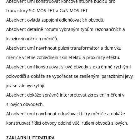
Absolvent umí konstruovat koncové stupně budičů pro
tranzistory SiC MOS-FET a GaN MOS-FET
Absolvent ovládá zapojení odlehčovacích obvodů.
Absolvent detailně rozumí vybraným typům rezonančních a
kvazirezinančních měničů.
Absolvent umí navrhnout pulzní transformátor a tlumivku
měniče včetně zohlednění skin-efektu a proximity-efektu.
Absolvent umí konstruovat silové obvody s extrémně rychlými
polovodiči a dokáže se vypořádat se zesílenými parazitnimi jevy,
jež se zde vyskytují.
Absolvent dokáže správně interpretovat zkreslení měření v
silových obvodech.
Absolvent umí navrhnout odrušovací filtry měniče a dokáže
konstruovat řídicí obvody odolné vůči rušení obvodů silových.
ZÁKLADNÍ LITERATURA