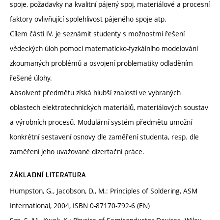
spoje, požadavky na kvalitní pájený spoj, materiálové a procesní
faktory ovlivňující spolehlivost pájeného spoje atp.
Cílem části IV. je seznámit studenty s možnostmi řešení
vědeckých úloh pomocí matematicko-fyzkálního modelování
zkoumaných problémů a osvojení problematiky odladěním
řešené úlohy.
Absolvent předmětu získá hlubší znalosti ve vybraných
oblastech elektrotechnických materiálů, materiálových soustav
a výrobních procesů. Modulární systém předmětu umožní
konkrétní sestavení osnovy dle zaměření studenta, resp. dle
zaměření jeho uvažované dizertační práce.
ZÁKLADNÍ LITERATURA
Humpston, G., Jacobson, D., M.: Principles of Soldering, ASM
International, 2004, ISBN 0-87170-792-6 (EN)