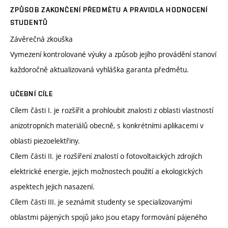
ZPŮSOB ZAKONČENÍ PŘEDMĚTU A PRAVIDLA HODNOCENÍ
STUDENTŮ
Závěrečná zkouška
Vymezení kontrolované výuky a způsob jejího provádění stanoví
každoročně aktualizovaná vyhláška garanta předmětu.
UČEBNÍ CÍLE
Cílem části I. je rozšířit a prohloubit znalosti z oblasti vlastností
anizotropních materiálů obecně, s konkrétními aplikacemi v
oblasti piezoelektřiny.
Cílem části II. je rozšíření znalostí o fotovoltaických zdrojích
elektrické energie, jejich možnostech použití a ekologických
aspektech jejich nasazení.
Cílem části III. je seznámit studenty se specializovanými
oblastmi pájených spojů jako jsou etapy formování pájeného