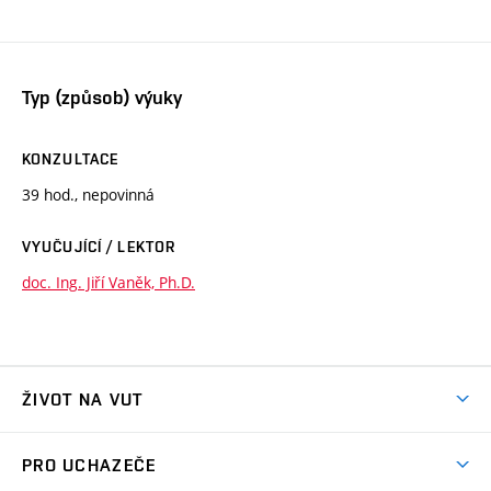
Typ (způsob) výuky
KONZULTACE
39 hod., nepovinná
VYUČUJÍCÍ / LEKTOR
doc. Ing. Jiří Vaněk, Ph.D.
ŽIVOT NA VUT
Atmosféra VUT
PRO UCHAZEČE
Prostory školy