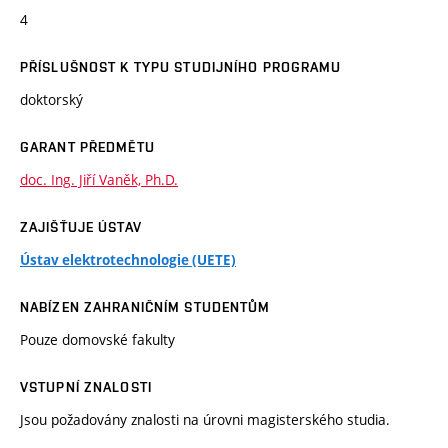
4
PŘÍSLUŠNOST K TYPU STUDIJNÍHO PROGRAMU
doktorský
GARANT PŘEDMĚTU
doc. Ing. Jiří Vaněk, Ph.D.
ZAJIŠŤUJE ÚSTAV
Ústav elektrotechnologie (UETE)
NABÍZEN ZAHRANIČNÍM STUDENTŮM
Pouze domovské fakulty
VSTUPNÍ ZNALOSTI
Jsou požadovány znalosti na úrovni magisterského studia.