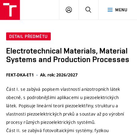
VUT
PŘIHLÁSIT
HLEDAT
MENU
SE
DETAIL PŘEDMĚTU
Electrotechnical Materials, Material
Systems and Production Processes
FEKT-DKA-ET1
Ak. rok: 2026/2027
Část I. se zabývá popisem vlastností anizotropních látek
obecně, s podrobnějšími aplikacemi u piezoelektrických
látek. Popisuje lineární teorii piezoelektřiny, strukturu a
vlastnosti piezoelektrických prvků a soustav až po výrobní
procesy různých piezoelektrických systémů.
Část II. se zabývá fotovoltaickými systémy, fyzikou