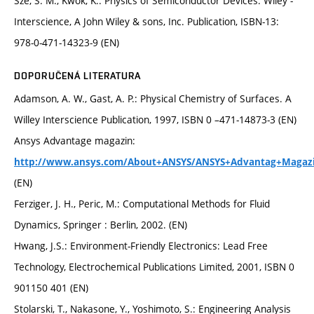
Sze, S. M., Kwok, K.: Physics of Semiconductor Devices. Wiley -
Interscience, A John Wiley & sons, Inc. Publication, ISBN-13:
978-0-471-14323-9 (EN)
DOPORUČENÁ LITERATURA
Adamson, A. W., Gast, A. P.: Physical Chemistry of Surfaces. A
Willey Interscience Publication, 1997, ISBN 0 –471-14873-3 (EN)
Ansys Advantage magazin:
http://www.ansys.com/About+ANSYS/ANSYS+Advantag+Magaz
(EN)
Ferziger, J. H., Peric, M.: Computational Methods for Fluid
Dynamics, Springer : Berlin, 2002. (EN)
Hwang, J.S.: Environment-Friendly Electronics: Lead Free
Technology, Electrochemical Publications Limited, 2001, ISBN 0
901150 401 (EN)
Stolarski, T., Nakasone, Y., Yoshimoto, S.: Engineering Analysis