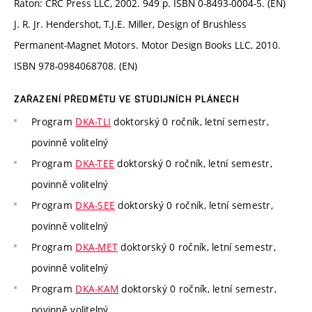
Raton: CRC Press LLC, 2002. 949 p. ISBN 0-8493-0004-5. (EN)
J. R. Jr. Hendershot, T.J.E. Miller, Design of Brushless
Permanent-Magnet Motors. Motor Design Books LLC, 2010.
ISBN 978-0984068708. (EN)
ZAŘAZENÍ PŘEDMĚTU VE STUDIJNÍCH PLÁNECH
Program
DKA-TLI
doktorský 0 ročník, letní semestr,
povinně volitelný
Program
DKA-TEE
doktorský 0 ročník, letní semestr,
povinně volitelný
Program
DKA-SEE
doktorský 0 ročník, letní semestr,
povinně volitelný
Program
DKA-MET
doktorský 0 ročník, letní semestr,
povinně volitelný
Program
DKA-KAM
doktorský 0 ročník, letní semestr,
povinně volitelný