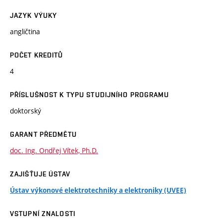
JAZYK VÝUKY
angličtina
POČET KREDITŮ
4
PŘÍSLUŠNOST K TYPU STUDIJNÍHO PROGRAMU
doktorský
GARANT PŘEDMĚTU
doc. Ing. Ondřej Vítek, Ph.D.
ZAJIŠŤUJE ÚSTAV
Ústav výkonové elektrotechniky a elektroniky (UVEE)
VSTUPNÍ ZNALOSTI