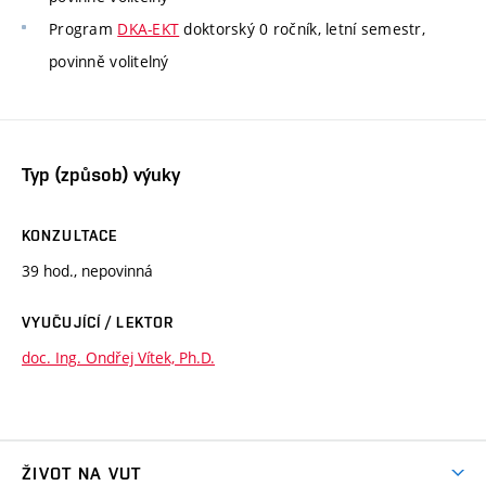
Program
DKA-EKT
doktorský 0 ročník, letní semestr,
povinně volitelný
Typ (způsob) výuky
KONZULTACE
39 hod., nepovinná
VYUČUJÍCÍ / LEKTOR
doc. Ing. Ondřej Vítek, Ph.D.
ŽIVOT NA VUT