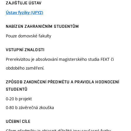
ZAJIŠŤUJE ÚSTAV
Ústav fyziky (UFYZ)
NABÍZEN ZAHRANIČNÍM STUDENTŮM
Pouze domovské fakulty
VSTUPNÍ ZNALOSTI
Prerekvizitou je absolvování magisterského studia FEKT či
obdobého zaměření.
ZPŮSOB ZAKONČENÍ PŘEDMĚTU A PRAVIDLA HODNOCENÍ
STUDENTŮ
0-20 b projekt
0-80 b závěrečná zkouška
UČEBNÍ CÍLE
Cílem předmětu je objasnit důležité jevy současné fyziky