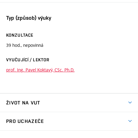
Typ (způsob) výuky
KONZULTACE
39 hod., nepovinná
VYUČUJÍCÍ / LEKTOR
prof. Ing. Pavel Koktavý, CSc. Ph.D.
ŽIVOT NA VUT
Atmosféra VUT
PRO UCHAZEČE
Prostory školy
Proč na VUT
Koleje