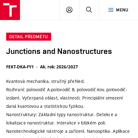
VUT
PŘIHLÁSIT
HLEDAT
MENU
SE
DETAIL PŘEDMĚTU
Junctions and Nanostructures
FEKT-DKA-FY1
Ak. rok: 2026/2027
Kvantová mechanika, stručný přehled.
Rozhraní: polovodič A-polovodič B, polovodič-kov, polovodič-
izolant. Vyčerpaná oblast, vlastnosti. Principiální omezení
daná kvantovou a statistickou fyzikou.
Nanostruktury: Základní typy nanostruktur. Detekce a
lokalizace nanostruktur. Interakce v blízkém poli.
Nanotechnologické nástroje a zařízení. Nanooptika. Aplikace