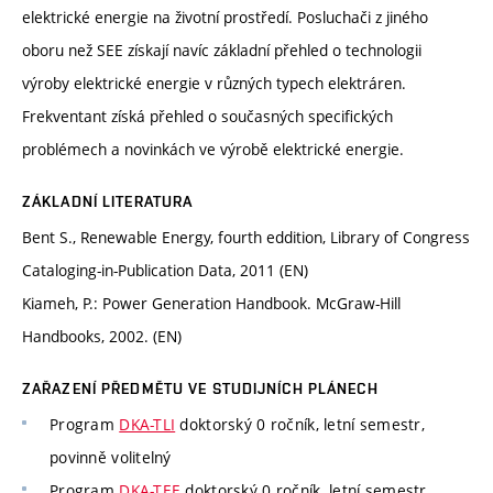
elektrické energie na životní prostředí. Posluchači z jiného
oboru než SEE získají navíc základní přehled o technologii
výroby elektrické energie v různých typech elektráren.
Frekventant získá přehled o současných specifických
problémech a novinkách ve výrobě elektrické energie.
ZÁKLADNÍ LITERATURA
Bent S., Renewable Energy, fourth eddition, Library of Congress
Cataloging-in-Publication Data, 2011 (EN)
Kiameh, P.: Power Generation Handbook. McGraw-Hill
Handbooks, 2002. (EN)
ZAŘAZENÍ PŘEDMĚTU VE STUDIJNÍCH PLÁNECH
Program
DKA-TLI
doktorský 0 ročník, letní semestr,
povinně volitelný
Program
DKA-TEE
doktorský 0 ročník, letní semestr,