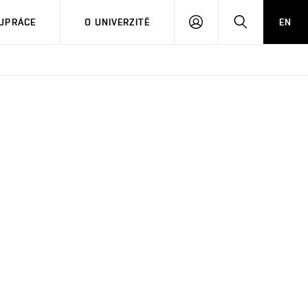
PŘIHLÁSIT
HLEDAT
UPRÁCE
O UNIVERZITĚ
EN
SE