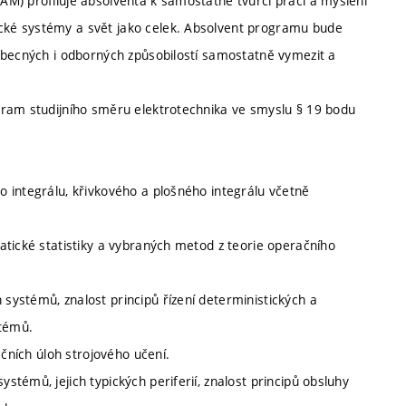
M) profiluje absolventa k samostatné tvůrčí práci a myšlení
ké systémy a svět jako celek. Absolvent programu bude
obecných i odborných způsobilostí samostatně vymezit a
gram studijního směru elektrotechnika ve smyslu § 19 bodu
 integrálu, křivkového a plošného integrálu včetně
atické statistiky a vybraných metod z teorie operačního
ystémů, znalost principů řízení deterministických a
stémů.
ačních úloh strojového učení.
témů, jejich typických periferií, znalost principů obsluhy