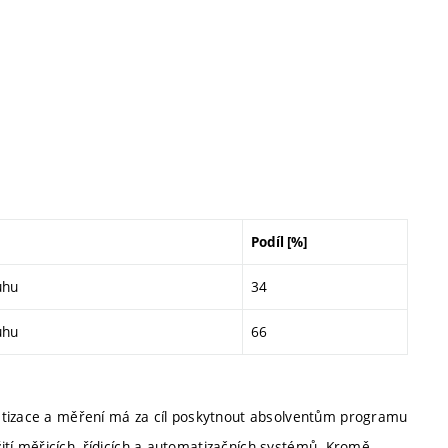
Podíl [%]
uhu
34
uhu
66
atizace a měření má za cíl poskytnout absolventům programu
užití měřicích, řídicích a automatizačních systémů. Kromě