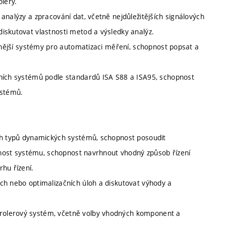
olery.
analýzy a zpracování dat, včetně nejdůležitějších signálových
iskutovat vlastnosti metod a výsledky analýz.
ěžnější systémy pro automatizaci měření, schopnost popsat a
čních systémů podle standardů ISA S88 a ISA95, schopnost
ystémů.
ých typů dynamických systémů, schopnost posoudit
elnost systému, schopnost navrhnout vhodný způsob řízení
hu řízení.
ch nebo optimalizačních úloh a diskutovat výhody a
rolerový systém, včetně volby vhodných komponent a