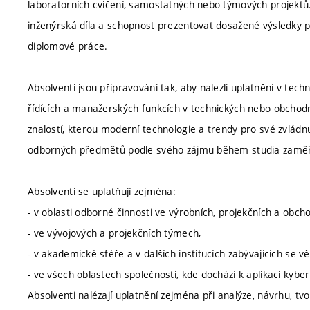
laboratorních cvičení, samostatných nebo týmových projektů. 
inženýrská díla a schopnost prezentovat dosažené výsledky
diplomové práce.
Absolventi jsou připravováni tak, aby nalezli uplatnění v techn
řídících a manažerských funkcích v technických nebo obchod
znalostí, kterou moderní technologie a trendy pro své zvládnu
odborných předmětů podle svého zájmu během studia zaměřuj
Absolventi se uplatňují zejména:
- v oblasti odborné činnosti ve výrobních, projekčních a obch
- ve vývojových a projekčních týmech,
- v akademické sféře a v dalších institucích zabývajících se
- ve všech oblastech společnosti, kde dochází k aplikaci kyb
Absolventi nalézají uplatnění zejména při analýze, návrhu, tv