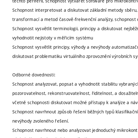
těchto periferií, schopnost vytvářet software pro mikrokontr
Schopnost interpretovat a diskutovat základní metody sběru, 
transformací a metod časově-frekvenční analýzy, schopnost d
Schopnost vysvětlit terminologii, principy a diskutovat nejb
vyhodnotit nejistoty v měřicím systému
Schopnost vysvětlit principy, výhody a nevýhody automatiza
diskutovat problematiku virtuálního zprovoznění výrobních s
Odborné dovednosti:
Schopnost analyzovat, popsat a vyhodnotit stabilitu vybran
pozorovatelnost, rekonstruovatelnost, řiditelnost, a dosažit
včetně schopnosti diskutovat možné přístupy k analýze a návr
Schopnost navrhnout způsob řešení běžných typů klasifikační
nevýhody zvoleného řešení.
Schopnost navrhnout nebo analyzovat jednoduchý mikrokont