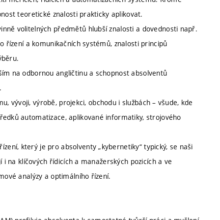
nost teoretické znalosti prakticky aplikovat.
nně volitelných předmětů hlubší znalosti a dovednosti např.
o řízení a komunikačních systémů, znalosti principů
ýběru.
vším na odbornou angličtinu a schopnost absolventů
.
mu, vývoji, výrobě, projekci, obchodu i službách – všude, kde
ředků automatizace, aplikované informatiky, strojového
ní, který je pro absolventy „kybernetiky“ typický, se naši
í i na klíčových řídicích a manažerských pozicích a ve
mové analýzy a optimálního řízení.