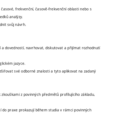
 časové, frekvenční, časově-frekvenční oblasti nebo s
ledků analýzy.
nit svůj návrh.
í a dovedností, navrhovat, diskutovat a přijímat rozhodnutí
glickém jazyce.
zšiřovat své odborné znalosti a tyto aplikovat na zadaný
k zkouškami z povinných předmětů profilujícího základu,
stí do praxe prokazují během studia v rámci povinných