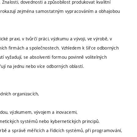
Znalosti, dovednosti a způsobilost produkovat kvalitní
 prokazují zejména samostatným vypracováním a obhajobou
ické praxi, v tvůrčí práci, výzkumu a vývoji, ve výrobě, v
ních firmách a společnostech. Vzhledem k šířce odborných
tí vyžadují, se absolventi formou povinně volitelných
í na jednu nebo více odborných oblastí.
odních organizacích,
 vědou, výzkumem, vývojem a inovacemi,
ernetických systémů nebo kybernetických principů.
orbě a správě měřicích a řídicích systémů, při programování,