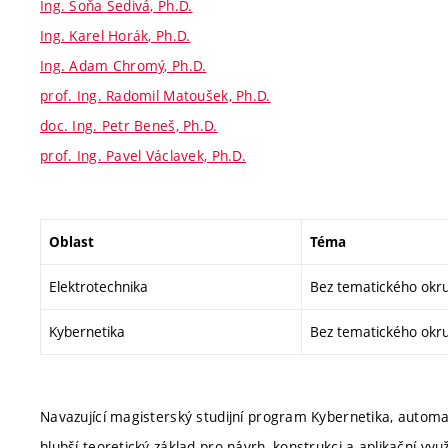
Ing. Soňa Šedivá, Ph.D.
Ing. Karel Horák, Ph.D.
Ing. Adam Chromý, Ph.D.
prof. Ing. Radomil Matoušek, Ph.D.
doc. Ing. Petr Beneš, Ph.D.
prof. Ing. Pavel Václavek, Ph.D.
Oblast
Téma
Elektrotechnika
Bez tematického okr
Kybernetika
Bez tematického okr
Navazující magisterský studijní program Kybernetika, autom
hlubší teoretický základ pro návrh, konstrukci a aplikační vy