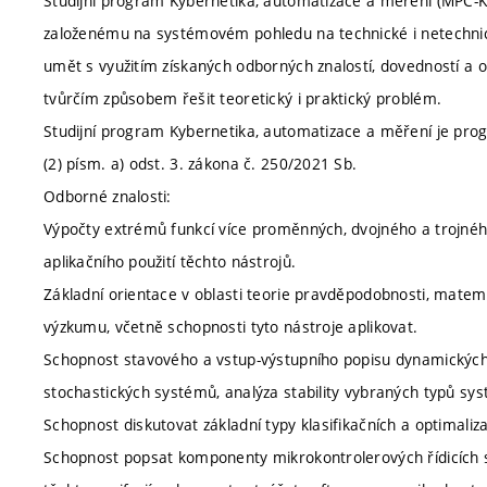
Studijní program Kybernetika, automatizace a měření (MPC-KA
založenému na systémovém pohledu na technické i netechnic
umět s využitím získaných odborných znalostí, dovedností a 
tvůrčím způsobem řešit teoretický i praktický problém.
Studijní program Kybernetika, automatizace a měření je pro
(2) písm. a) odst. 3. zákona č. 250/2021 Sb.
Odborné znalosti:
Výpočty extrémů funkcí více proměnných, dvojného a trojného
aplikačního použití těchto nástrojů.
Základní orientace v oblasti teorie pravděpodobnosti, matem
výzkumu, včetně schopnosti tyto nástroje aplikovat.
Schopnost stavového a vstup-výstupního popisu dynamických s
stochastických systémů, analýza stability vybraných typů sy
Schopnost diskutovat základní typy klasifikačních a optimaliz
Schopnost popsat komponenty mikrokontrolerových řídicích sys