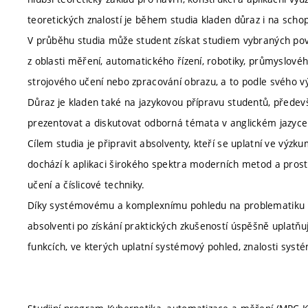
teoretických znalostí je během studia kladen důraz i na schop
V průběhu studia může student získat studiem vybraných povi
z oblasti měření, automatického řízení, robotiky, průmyslovéh
strojového učení nebo zpracování obrazu, a to podle svého v
Důraz je kladen také na jazykovou přípravu studentů, přede
prezentovat a diskutovat odborná témata v anglickém jazyce
Cílem studia je připravit absolventy, kteří se uplatní ve výzku
dochází k aplikaci širokého spektra moderních metod a prost
učení a číslicové techniky.
Díky systémovému a komplexnímu pohledu na problematiku říze
absolventi po získání praktických zkušeností úspěšně uplatňuj
funkcích, ve kterých uplatní systémový pohled, znalosti systé