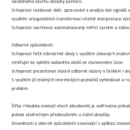
následného návrhu obsluhy periferií.
Schopnost realizovat sběr, zpracování a analýzu dat signálů v
využitím ortogonálních transformací včetně interpretace výs
Schopnost navrhnout automatizovaný měřicí systém a zdůvod
Odborné způsobilosti:
Schopnost řešit inženýrské úkoly s využitím získaných znalost
směřující ke splnění zadaného úkolů ve stanoveném čase.
Schopnost prezentovat vlastní odborné názory v českém i an
S využitím již známých teoretických poznatků vyhledávat a ro
problém.
Šířka i hloubka znalostí všech absolventů je ověřována jedna
jednak závěrečným přezkoušením u státní zkoušky.
Dovednosti a obecné způsobilosti související s aplikací znalo