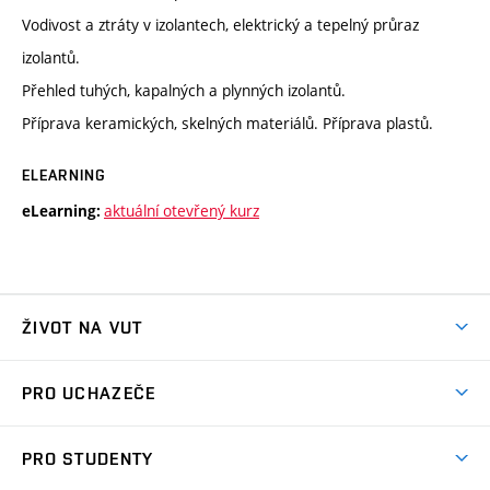
Vodivost a ztráty v izolantech, elektrický a tepelný průraz
izolantů.
Přehled tuhých, kapalných a plynných izolantů.
Příprava keramických, skelných materiálů. Příprava plastů.
ELEARNING
aktuální otevřený kurz
eLearning:
ŽIVOT NA VUT
Atmosféra VUT
PRO UCHAZEČE
Prostory školy
Proč na VUT
Koleje
PRO STUDENTY
Studijní programy
Stravování