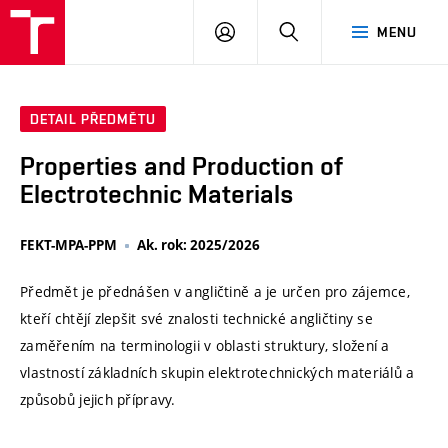
VUT
PŘIHLÁSIT
HLEDAT
MENU
SE
DETAIL PŘEDMĚTU
Properties and Production of
Electrotechnic Materials
FEKT-MPA-PPM
Ak. rok: 2025/2026
Předmět je přednášen v angličtině a je určen pro zájemce,
kteří chtějí zlepšit své znalosti technické angličtiny se
zaměřením na terminologii v oblasti struktury, složení a
vlastností základních skupin elektrotechnických materiálů a
způsobů jejich přípravy.