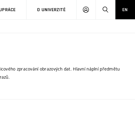
PŘIHLÁSIT
HLEDAT
UPRÁCE
O UNIVERZITĚ
EN
SE
licového zpracování obrazových dat. Hlavní náplní předmětu
razů.