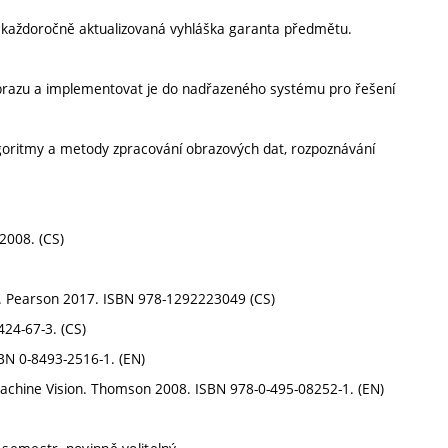
í každoročně aktualizovaná vyhláška garanta předmětu.
brazu a implementovat je do nadřazeného systému pro řešení
oritmy a metody zpracování obrazových dat, rozpoznávání
 2008. (CS)
n). Pearson 2017. ISBN 978-1292223049 (CS)
424-67-3. (CS)
BN 0-8493-2516-1. (EN)
 Machine Vision. Thomson 2008. ISBN 978-0-495-08252-1. (EN)