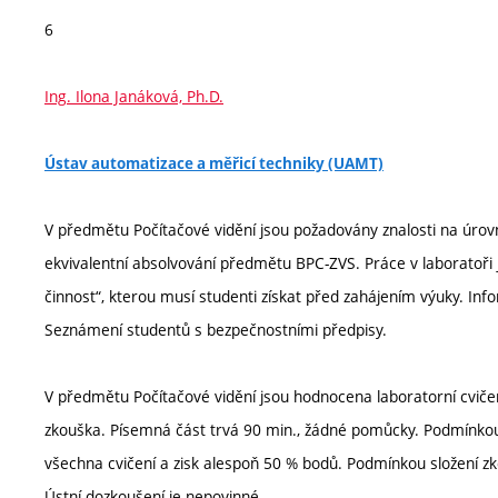
6
Ing. Ilona Janáková, Ph.D.
Ústav automatizace a měřicí techniky (UAMT)
V předmětu Počítačové vidění jsou požadovány znalosti na úrovn
ekvivalentní absolvování předmětu BPC-ZVS. Práce v laboratoři
činnost“, kterou musí studenti získat před zahájením výuky. Inf
Seznámení studentů s bezpečnostními předpisy.
V předmětu Počítačové vidění jsou hodnocena laboratorní cviče
zkouška. Písemná část trvá 90 min., žádné pomůcky. Podmínkou p
všechna cvičení a zisk alespoň 50 % bodů. Podmínkou složení zk
Ústní dozkoušení je nepovinné.