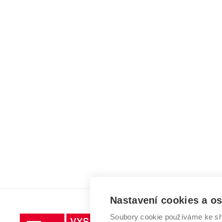
Nastavení cookies a o
Soubory cookie používáme ke sh
Vysoké