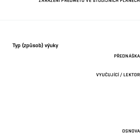
ZAŘAZENÍ PŘEDMĚTU VE STUDIJNÍCH PLÁNECH
Typ (způsob) výuky
PŘEDNÁŠKA
VYUČUJÍCÍ / LEKTOR
OSNOVA