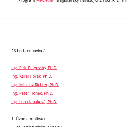
Program
MPC-KAM
magisterský navazující 2 ročník, zimní
26 hod., nepovinná
Ing. Petr Petyovský, Ph.D.
Ing. Karel Horák, Ph.D.
Ing. Miloslav Richter, Ph.D.
Ing. Peter Honec, Ph.D.
Ing. Ilona Janáková, Ph.D.
1. Úvod a motivace.