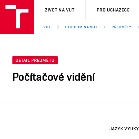
VUT
ŽIVOT NA VUT
PRO UCHAZEČE
VUT
STUDIUM NA VUT
PŘEDMĚTY
DETAIL PŘEDMĚTU
Počítačové vidění
JAZYK VÝUKY