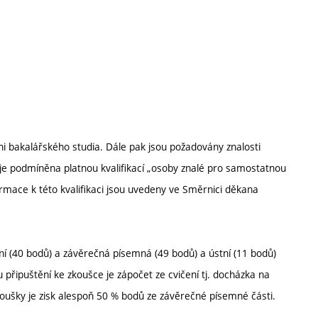
i bakalářského studia. Dále pak jsou požadovány znalosti
 je podmíněna platnou kvalifikací „osoby znalé pro samostatnou
ormace k této kvalifikaci jsou uvedeny ve Směrnici děkana
ní (40 bodů) a závěrečná písemná (49 bodů) a ústní (11 bodů)
řipuštění ke zkoušce je zápočet ze cvičení tj. docházka na
oušky je zisk alespoň 50 % bodů ze závěrečné písemné části.