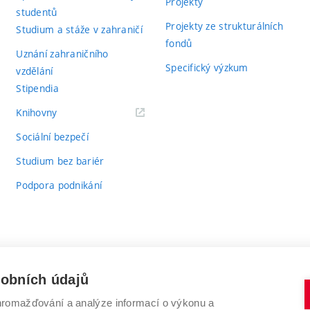
Projekty
studentů
Projekty ze strukturálních
Studium a stáže v zahraničí
fondů
Uznání zahraničního
Specifický výzkum
vzdělání
Stipendia
(externí
Knihovny
odkaz)
Sociální bezpečí
Studium bez bariér
Podpora podnikání
sobních údajů
romažďování a analýze informací o výkonu a
VYSOKÉ UČENÍ TECHNICKÉ V BRNĚ