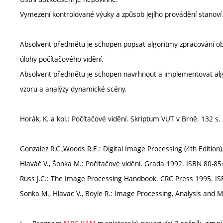
Vymezení kontrolované výuky a způsob jejího provádění stanov
Absolvent předmětu je schopen popsat algoritmy zpracování o
úlohy počítačového vidění.
Absolvent předmětu je schopen navrhnout a implementovat alg
vzoru a analýzy dynamické scény.
Horák, K. a kol.: Počítačové vidění. Skriptum VUT v Brně. 132 s.
Gonzalez R.C.,Woods R.E.: Digital Image Processing (4th Editio
Hlaváč V., Šonka M.: Počítačové vidění. Grada 1992. ISBN 80-85
Russ J.C.: The Image Processing Handbook. CRC Press 1995. IS
Sonka M., Hlavac V., Boyle R.: Image Processing, Analysis and