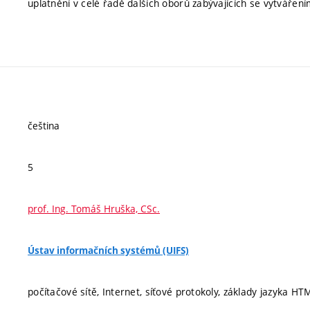
uplatnění v celé řadě dalších oborů zabývajících se vytvářením
čeština
5
prof. Ing. Tomáš Hruška, CSc.
Ústav informačních systémů (UIFS)
počítačové sítě, Internet, síťové protokoly, základy jazyka HT