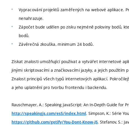
Vypracování projektů zaměřených na webové aplikace. Pr
nenahrazuje.
Zápočet bude udělen po zisku nejméně poloviny bodů, které
bodů.
Závěrečná zkouška, minimum 24 bodů.
Získat znalosti umožňující používat a vytvářet internetové apl
jinými skriptovacími a značkovacími jazyky, a jejich použitím
Znalost principů všech typů internetových aplikací. Pokročilejší
a jeho uplatnění pro tvorbu frontendu i backendu.
Rauschmayer, A.: Speaking JavaScript: An In-Depth Guide for P
. Simpson, K.: Série Yo
http://speakingjs.com/es5/index.html
. Stefanov, S.: J
https://github.com/getify/You-Dont-Know-JS