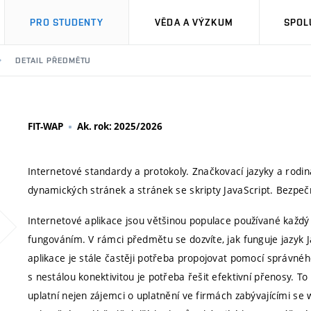
PRO STUDENTY
VĚDA A VÝZKUM
SPOL
DETAIL PŘEDMĚTU
FIT-WAP
Ak. rok: 2025/2026
Internetové standardy a protokoly. Značkovací jazyky a rod
dynamických stránek a stránek se skripty JavaScript. Bezpečn
Internetové aplikace jsou většinou populace používané každý
fungováním. V rámci předmětu se dozvíte, jak funguje jazyk Ja
aplikace je stále častěji potřeba propojovat pomocí správné
s nestálou konektivitou je potřeba řešit efektivní přenosy. T
uplatní nejen zájemci o uplatnění ve firmách zabývajícími se