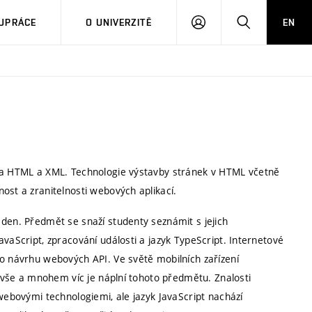
PŘIHLÁSIT
HLEDAT
UPRÁCE
O UNIVERZITĚ
EN
SE
ina HTML a XML. Technologie výstavby stránek v HTML včetně
ost a zranitelnosti webových aplikací.
 den. Předmět se snaží studenty seznámit s jejich
vaScript, zpracování události a jazyk TypeScript. Internetové
ho návrhu webových API. Ve světě mobilních zařízení
o vše a mnohem víc je náplní tohoto předmětu. Znalosti
 webovými technologiemi, ale jazyk JavaScript nachází