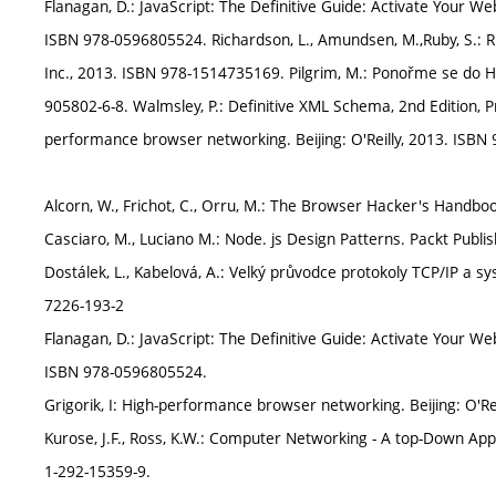
Flanagan, D.: JavaScript: The Definitive Guide: Activate Your Web
ISBN 978-0596805524. Richardson, L., Amundsen, M.,Ruby, S.: RE
Inc., 2013. ISBN 978-1514735169. Pilgrim, M.: Ponořme se do HTM
905802-6-8. Walmsley, P.: Definitive XML Schema, 2nd Edition, P
performance browser networking. Beijing: O'Reilly, 2013. ISBN 
Alcorn, W., Frichot, C., Orru, M.: The Browser Hacker's Handb
Casciaro, M., Luciano M.: Node. js Design Patterns. Packt Publ
Dostálek, L., Kabelová, A.: Velký průvodce protokoly TCP/IP a
7226-193-2
Flanagan, D.: JavaScript: The Definitive Guide: Activate Your Web
ISBN 978-0596805524.
Grigorik, I: High-performance browser networking. Beijing: O'Re
Kurose, J.F., Ross, K.W.: Computer Networking - A top-Down App
1-292-15359-9.