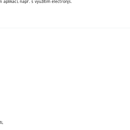
 aplikací, např. s využitím electronjs.
ML