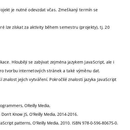
ojekt je nutné odevzdat včas. Zmeškaný termín se
 lze získat za aktivity během semestru (projekty), tj. 20
ikace. Hlouběji se zabývat zejména jazykem JavaScript, ale i
 pro tvorbu internetových stránek a také výměnu dat.
 znalost jejich vytváření. Pokročilé znalosti jazyka JavaScript
rogrammers, OReilly Media,
u Don't Know JS, O'Reilly Media, 2014-2016.
avaScript patterns, O'Reilly Media, 2010. ISBN 978-0-596-80675-0.