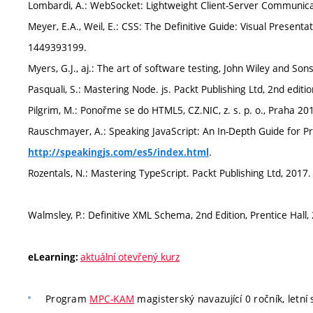
Lombardi, A.: WebSocket: Lightweight Client-Server Communicat
Meyer, E.A., Weil, E.: CSS: The Definitive Guide: Visual Presenta
1449393199.
Myers, G.J., aj.: The art of software testing, John Wiley and Son
Pasquali, S.: Mastering Node. js. Packt Publishing Ltd, 2nd edi
Pilgrim, M.: Ponořme se do HTML5, CZ.NIC, z. s. p. o., Praha 20
Rauschmayer, A.: Speaking JavaScript: An In-Depth Guide for P
.
http://speakingjs.com/es5/index.html
Rozentals, N.: Mastering TypeScript. Packt Publishing Ltd, 201
Walmsley, P.: Definitive XML Schema, 2nd Edition, Prentice Hal
aktuální otevřený kurz
eLearning:
Program
MPC-KAM
magisterský navazující 0 ročník, letní 