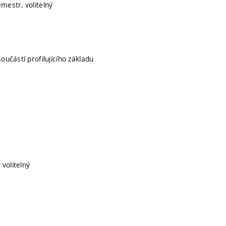
emestr, volitelný
součástí profilujícího základu
 volitelný