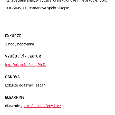
12. Speciální analýzy využívající elektronové mikroskopie. EDX,
TOF-SIMS, CL, Ramanova spekroskopie.
EXKURZE
2 hod., nepovinná
VYUČUJÍCÍ / LEKTOR
Ing. Dušan Nešpor, Ph.D.
OSNOVA
Exkurze do firmy Tescan
ELEARNING
aktuální otevřený kurz
eLearning: