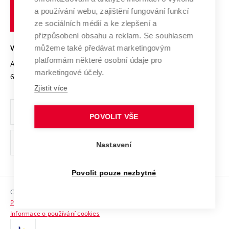
učení
Služby univerzity
Transfer znalostí
a používání webu, zajištění fungování funkcí
technické
Podnikavá univerzita / ContriBUTe
Mezinárodní dohody
ze sociálních médií a ke zlepšení a
Open Science
v
Bezpečná univerzita
přizpůsobení obsahu a reklam. Se souhlasem
Univerzitní sítě
Brně
Projekty
můžeme také předávat marketingovým
VYSOKÉ UČENÍ TECHNICKÉ V BRNĚ
Vyznamenání
platformám některé osobní údaje pro
Projekty ze strukturálních fondů
Antonínská 548/1
www.vut.cz
marketingové účely.
Organizační struktura
602 00 Brno
vut@vutbr.cz
Specifický výzkum
Zjistit více
Úřední deska
Ochrana osobních údajů
POVOLIT VŠE
(externí
Pracovní příležitosti
Nastavení
odkaz)
Podpora a rozvoj zaměstnanců a studujících
Povolit pouze nezbytné
Rovné příležitosti
Copyright © 2026 VUT
Sociální bezpečí
Prohlášení o přístupnosti
HR Award
Informace o používání cookies