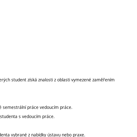
erých student získá znalosti z oblasti vymezené zaměřením
né semestrální práce vedoucím práce.
h studenta s vedoucím práce.
denta vybrané z nabídky ústavu nebo praxe.