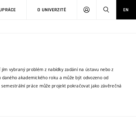
PŘIHLÁSIT
HLEDAT
UPRÁCE
O UNIVERZITĚ
EN
SE
í jím vybraný problém z nabídky zadání na ústavu nebo z
ru daného akademického roku a může být odvozeno od
semestrální práce může projekt pokračovat jako závěrečná