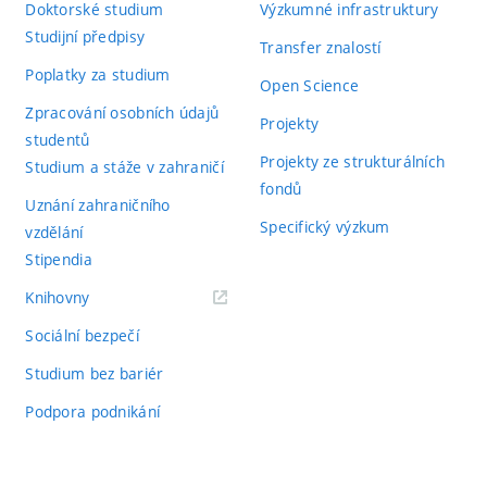
Doktorské studium
Výzkumné infrastruktury
Studijní předpisy
Transfer znalostí
Poplatky za studium
Open Science
Zpracování osobních údajů
Projekty
studentů
Projekty ze strukturálních
Studium a stáže v zahraničí
fondů
Uznání zahraničního
Specifický výzkum
vzdělání
Stipendia
(externí
Knihovny
odkaz)
Sociální bezpečí
Studium bez bariér
Podpora podnikání