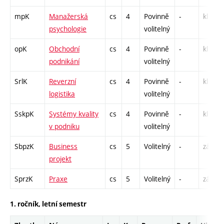
mpK
Manažerská
cs
4
Povinně
-
kl
psychologie
volitelný
opK
Obchodní
cs
4
Povinně
-
kl
podnikání
volitelný
SrlK
Reverzní
cs
4
Povinně
-
kl
logistika
volitelný
SskpK
Systémy kvality
cs
4
Povinně
-
kl
v podniku
volitelný
SbpzK
Business
cs
5
Volitelný
-
zá
projekt
SprzK
Praxe
cs
5
Volitelný
-
zá
1. ročník, letní semestr