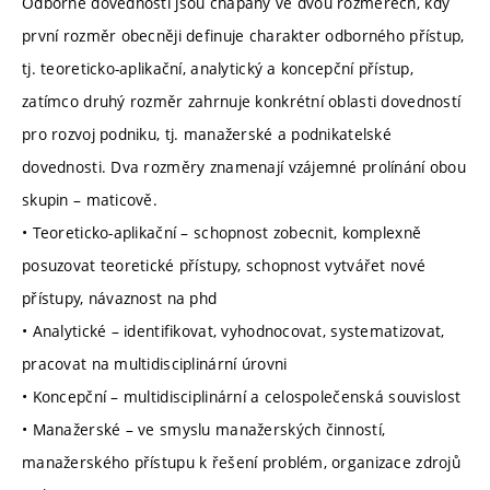
Odborné dovednosti jsou chápány ve dvou rozměrech, kdy
první rozměr obecněji definuje charakter odborného přístup,
tj. teoreticko-aplikační, analytický a koncepční přístup,
zatímco druhý rozměr zahrnuje konkrétní oblasti dovedností
pro rozvoj podniku, tj. manažerské a podnikatelské
dovednosti. Dva rozměry znamenají vzájemné prolínání obou
skupin – maticově.
• Teoreticko-aplikační – schopnost zobecnit, komplexně
posuzovat teoretické přístupy, schopnost vytvářet nové
přístupy, návaznost na phd
• Analytické – identifikovat, vyhodnocovat, systematizovat,
pracovat na multidisciplinární úrovni
• Koncepční – multidisciplinární a celospolečenská souvislost
• Manažerské – ve smyslu manažerských činností,
manažerského přístupu k řešení problém, organizace zdrojů