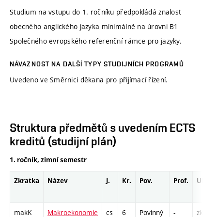
Studium na vstupu do 1. ročníku předpokládá znalost
obecného anglického jazyka minimálně na úrovni B1
Společného evropského referenční rámce pro jazyky.
NÁVAZNOST NA DALŠÍ TYPY STUDIJNÍCH PROGRAMŮ
Uvedeno ve Směrnici děkana pro přijímací řízení.
Struktura předmětů s uvedením ECTS
kreditů (studijní plán)
1. ročník, zimní semestr
Zkratka
Název
J.
Kr.
Pov.
Prof.
Uk.
makK
Makroekonomie
cs
6
Povinný
-
zk