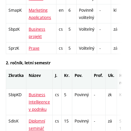
SmapK
Marketing
en
6
Povinně
-
kl
KK 
Applications
volitelný
SbpzK
Business
cs
5
Volitelný
-
zá
KK 
projekt
SprzK
Praxe
cs
5
Volitelný
-
zá
KK 
2. ročník, letní semestr
Zkratka
Název
J.
Kr.
Pov.
Prof.
Uk.
Hod.
rozsa
SbipKD
Business
cs
5
Povinný
-
zk
KK - 1
Intelligence
v podniku
SdisK
Diplomní
cs
15
Povinný
-
zá
SD -
seminář
12