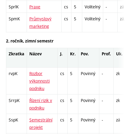
SprlK
Praxe
cs
5
Volitelný
-
zá
SpmK
Průmyslový
cs
5
Volitelný
-
zá,zk
marketing
2. ročník, zimní semestr
Zkratka
Název
J.
Kr.
Pov.
Prof.
Uk.
Ho
ro
rvpK
Rozbor
cs
5
Povinný
-
zk
KK 
výkonnosti
podniku
SrrpK
Řízení rizik v
cs
5
Povinný
-
zk
KK 
podniku
SspK
Semestrální
cs
5
Povinný
-
zá
KK 
projekt