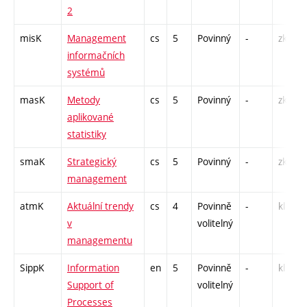
2
misK
Management
cs
5
Povinný
-
zk
informačních
systémů
masK
Metody
cs
5
Povinný
-
zk
aplikované
statistiky
smaK
Strategický
cs
5
Povinný
-
zk
management
atmK
Aktuální trendy
cs
4
Povinně
-
kl
v
volitelný
managementu
SippK
Information
en
5
Povinně
-
kl
Support of
volitelný
Processes