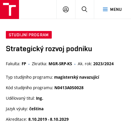
VUT
PŘIHLÁSIT
HLEDAT
MENU
SE
STUDIJNÍ PROGRAM
Strategický rozvoj podniku
Fakulta:
Zkratka:
Ak. rok:
FP
MGR-SRP-KS
2023/2024
Typ studijního programu:
magisterský navazující
Kód studijního programu:
N0413A050028
Udělovaný titul:
Ing.
Jazyk výuky:
čeština
Akreditace:
8.10.2019 - 8.10.2029