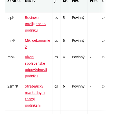
Zkratka
Název
J.
Kr.
Pov.
Prof.
Uk.
bipK
Business
cs
5
Povinný
-
zk
Intelligence v
podniku
mikK
Mikroekonomie
cs
6
Povinný
-
zk
2
rsoK
Řízení
cs
4
Povinný
-
zk
společenské
odpovědnosti
podniku
SsmrK
Strategický
cs
6
Povinný
-
zk
marketing a
rozvoj
podnikání