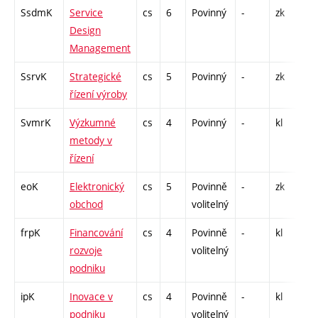
SsdmK
Service
cs
6
Povinný
-
zk
KK 
Design
Management
SsrvK
Strategické
cs
5
Povinný
-
zk
KK 
řízení výroby
SvmrK
Výzkumné
cs
4
Povinný
-
kl
KK 
metody v
řízení
eoK
Elektronický
cs
5
Povinně
-
zk
KK 
obchod
volitelný
frpK
Financování
cs
4
Povinně
-
kl
KK 
rozvoje
volitelný
podniku
ipK
Inovace v
cs
4
Povinně
-
kl
P -
podniku
volitelný
KK 