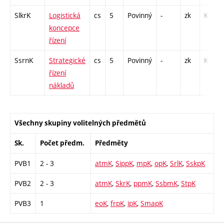
SlkrK
Logistická
cs
5
Povinný
-
zk
KK - 1
koncepce
řízení
SsrnK
Strategické
cs
5
Povinný
-
zk
KK - 1
řízení
nákladů
Všechny skupiny volitelných předmětů
Sk.
Počet předm.
Předměty
PVB1
2 - 3
atmK
,
SippK
,
mpK
,
opK
,
SrlK
,
SskpK
PVB2
2 - 3
atmK
,
SkrK
,
ppmK
,
SsbmK
,
StpK
PVB3
1
eoK
,
frpK
,
ipK
,
SmapK