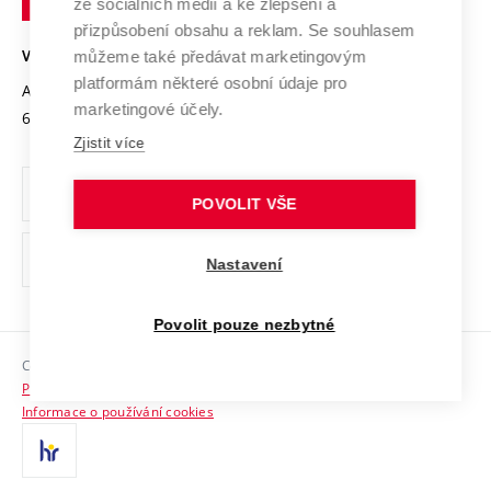
Mezinárodní dohody
ze sociálních médií a ke zlepšení a
Open Science
v
Bezpečná univerzita
přizpůsobení obsahu a reklam. Se souhlasem
Univerzitní sítě
Brně
Projekty
můžeme také předávat marketingovým
VYSOKÉ UČENÍ TECHNICKÉ V BRNĚ
Vyznamenání
platformám některé osobní údaje pro
Projekty ze strukturálních fondů
Antonínská 548/1
www.vut.cz
marketingové účely.
Organizační struktura
602 00 Brno
vut@vutbr.cz
Specifický výzkum
Zjistit více
Úřední deska
Ochrana osobních údajů
POVOLIT VŠE
(externí
Pracovní příležitosti
Nastavení
odkaz)
Podpora a rozvoj zaměstnanců a studujících
Povolit pouze nezbytné
Rovné příležitosti
Copyright © 2026 VUT
Sociální bezpečí
Prohlášení o přístupnosti
HR Award
Informace o používání cookies
Kontakty