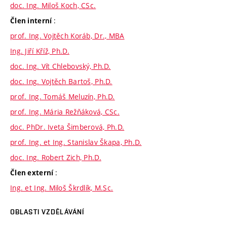
doc. Ing. Miloš Koch, CSc.
:
Člen interní
prof. Ing. Vojtěch Koráb, Dr., MBA
Ing. Jiří Kříž, Ph.D.
doc. Ing. Vít Chlebovský, Ph.D.
doc. Ing. Vojtěch Bartoš, Ph.D.
prof. Ing. Tomáš Meluzín, Ph.D.
prof. Ing. Mária Režňáková, CSc.
doc. PhDr. Iveta Šimberová, Ph.D.
prof. Ing. et Ing. Stanislav Škapa, Ph.D.
doc. Ing. Robert Zich, Ph.D.
:
Člen externí
Ing. et Ing. Miloš Škrdlík, M.Sc.
OBLASTI VZDĚLÁVÁNÍ