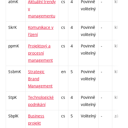
atmK
Aktuální trendy
cs
4
Povinně
-
kl
v
volitelný
managementu
SkrK
Komunikace v
cs
4
Povinně
-
kl
řízení
volitelný
ppmK
Projektový a
cs
4
Povinně
-
kl
procesní
volitelný
management
SsbmK
Strategic
en
5
Povinně
-
kl
Brand
volitelný
Management
StpK
Technologické
cs
4
Povinně
-
kl
podnikání
volitelný
SbplK
Business
cs
5
Volitelný
-
zá
projekt