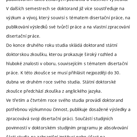
V dalších semestrech se doktorand již více soustřeďuje na
výzkum a vývoj, který souvisí s tématem disertační práce, na
publikování výsledků své tvůrčí práce a na vlastní zpracování
disertační práce.
Do konce druhého roku studia skládá doktorand státní
doktorskou zkoušku, kterou prokazuje široký rozhled a
hluboké znalosti v oboru, souvisejícím s tématem disertační
práce. K této zkoušce se musí přihlásit nejpozději do 30.
dubna ve druhém roce svého studia. Státní doktorské
zkoušce předchází zkouška z anglického jazyka.
Ve třetím a čtvrtém roce svého studia provádí doktorand
potřebnou výzkumnou činnost, publikuje dosažené výsledky a
zpracovává svoji disertační práci. Součástí studijních
povinností v doktorském studijním programu je absolvování
části studia na zahraniční instituci nebo účast na