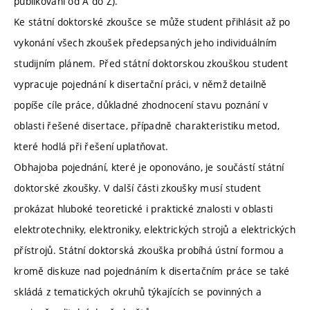
publikování od A do Z).
Ke státní doktorské zkoušce se může student přihlásit až po
vykonání všech zkoušek předepsaných jeho individuálním
studijním plánem. Před státní doktorskou zkouškou student
vypracuje pojednání k disertační práci, v němž detailně
popíše cíle práce, důkladné zhodnocení stavu poznání v
oblasti řešené disertace, případně charakteristiku metod,
které hodlá při řešení uplatňovat.
Obhajoba pojednání, které je oponováno, je součástí státní
doktorské zkoušky. V další části zkoušky musí student
prokázat hluboké teoretické i praktické znalosti v oblasti
elektrotechniky, elektroniky, elektrických strojů a elektrických
přístrojů. Státní doktorská zkouška probíhá ústní formou a
kromě diskuze nad pojednáním k disertačním práce se také
skládá z tematických okruhů týkajících se povinných a