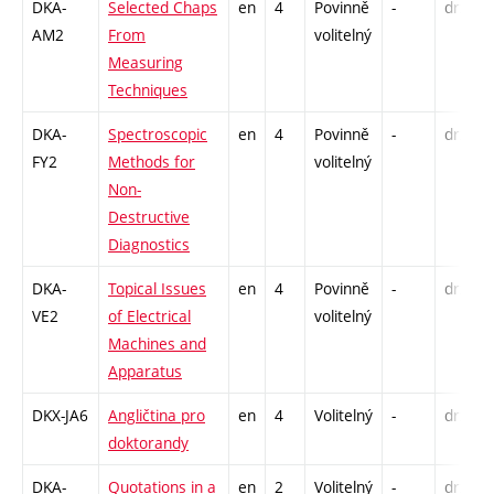
DKA-
Selected Chaps
en
4
Povinně
-
drzk
AM2
From
volitelný
Measuring
Techniques
DKA-
Spectroscopic
en
4
Povinně
-
drzk
FY2
Methods for
volitelný
Non-
Destructive
Diagnostics
DKA-
Topical Issues
en
4
Povinně
-
drzk
VE2
of Electrical
volitelný
Machines and
Apparatus
DKX-JA6
Angličtina pro
en
4
Volitelný
-
drzk
doktorandy
DKA-
Quotations in a
en
2
Volitelný
-
drzk