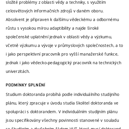
složité problémy z oblasti vědy a techniky, s využitím
celosvětových informačních zdrojů v daném oboru.
Absolvent je připraven k dalšímu vědeckému a odbornému
růstu s vysokou mírou adaptibility a najde široké
společenské uplatnění jednak v oblasti vědy a výzkumu,
včetně výzkumu a vývoje v průmyslových společnostech, a to
i jako perspektivní pracovník pro vyšší manažerské funkce,
jednak i jako vědecko-pedagogický pracovník na technických
univerzitách.
PODMÍNKY SPLNĚNÍ
Studium doktoranda probíhá podle individuálního studijního
plánu, který zpracuje v úvodu studia školitel doktoranda ve
spolupráci s doktorandem. V individuálním studijním plánu
jsou specifikovány všechny povinnosti stanovené v souladu
se Studijním a zkušebním řádem VUT, které musí doktorand