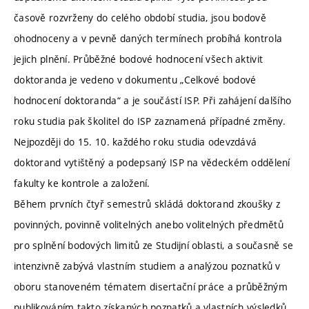
časově rozvrženy do celého období studia, jsou bodově
ohodnoceny a v pevně daných termínech probíhá kontrola
jejich plnění. Průběžné bodové hodnocení všech aktivit
doktoranda je vedeno v dokumentu „Celkové bodové
hodnocení doktoranda“ a je součástí ISP. Při zahájení dalšího
roku studia pak školitel do ISP zaznamená případné změny.
Nejpozději do 15. 10. každého roku studia odevzdává
doktorand vytištěný a podepsaný ISP na vědeckém oddělení
fakulty ke kontrole a založení.
Během prvních čtyř semestrů skládá doktorand zkoušky z
povinných, povinně volitelných anebo volitelných předmětů
pro splnění bodových limitů ze Studijní oblasti, a současně se
intenzivně zabývá vlastním studiem a analýzou poznatků v
oboru stanoveném tématem disertační práce a průběžným
publikováním takto získaných poznatků a vlastních výsledků.