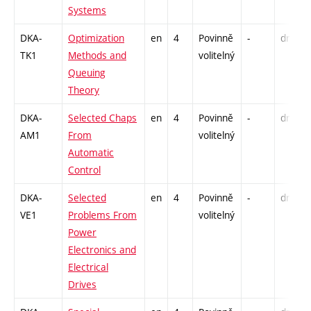
Systems
DKA-
Optimization
en
4
Povinně
-
drzk
TK1
Methods and
volitelný
Queuing
Theory
DKA-
Selected Chaps
en
4
Povinně
-
drzk
AM1
From
volitelný
Automatic
Control
DKA-
Selected
en
4
Povinně
-
drzk
VE1
Problems From
volitelný
Power
Electronics and
Electrical
Drives