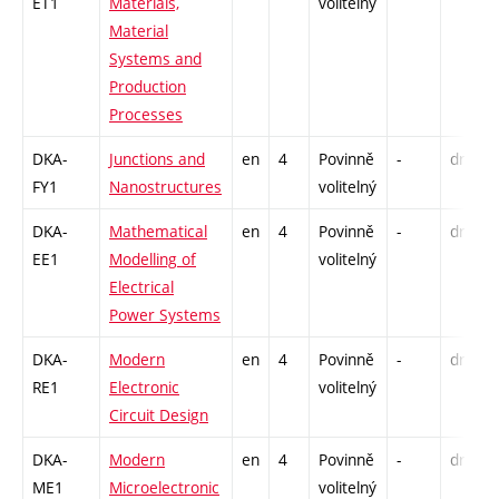
ET1
Materials,
volitelný
Material
Systems and
Production
Processes
DKA-
Junctions and
en
4
Povinně
-
drzk
FY1
Nanostructures
volitelný
DKA-
Mathematical
en
4
Povinně
-
drzk
EE1
Modelling of
volitelný
Electrical
Power Systems
DKA-
Modern
en
4
Povinně
-
drzk
RE1
Electronic
volitelný
Circuit Design
DKA-
Modern
en
4
Povinně
-
drzk
ME1
Microelectronic
volitelný