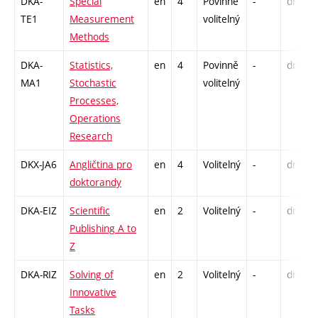
DKA-
Special
en
4
Povinně
-
drzk
TE1
Measurement
volitelný
Methods
DKA-
Statistics,
en
4
Povinně
-
drzk
MA1
Stochastic
volitelný
Processes,
Operations
Research
DKX-JA6
Angličtina pro
en
4
Volitelný
-
drzk
doktorandy
DKA-EIZ
Scientific
en
2
Volitelný
-
drzk
Publishing A to
Z
DKA-RIZ
Solving of
en
2
Volitelný
-
drzk
Innovative
Tasks