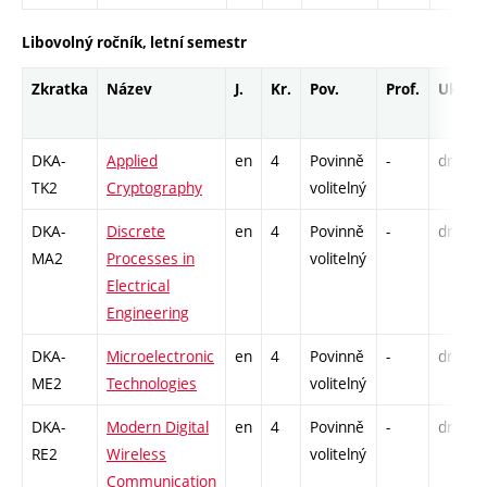
Libovolný ročník, letní semestr
Zkratka
Název
J.
Kr.
Pov.
Prof.
Uk.
DKA-
Applied
en
4
Povinně
-
drzk
TK2
Cryptography
volitelný
DKA-
Discrete
en
4
Povinně
-
drzk
MA2
Processes in
volitelný
Electrical
Engineering
DKA-
Microelectronic
en
4
Povinně
-
drzk
ME2
Technologies
volitelný
DKA-
Modern Digital
en
4
Povinně
-
drzk
RE2
Wireless
volitelný
Communication