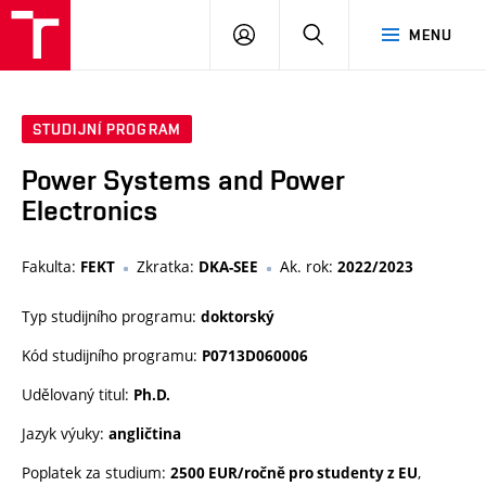
VUT
PŘIHLÁSIT
HLEDAT
MENU
SE
STUDIJNÍ PROGRAM
Power Systems and Power
Electronics
Fakulta:
Zkratka:
Ak. rok:
FEKT
DKA-SEE
2022/2023
Typ studijního programu:
doktorský
Kód studijního programu:
P0713D060006
Udělovaný titul:
Ph.D.
Jazyk výuky:
angličtina
Poplatek za studium:
,
2500 EUR/ročně pro studenty z EU