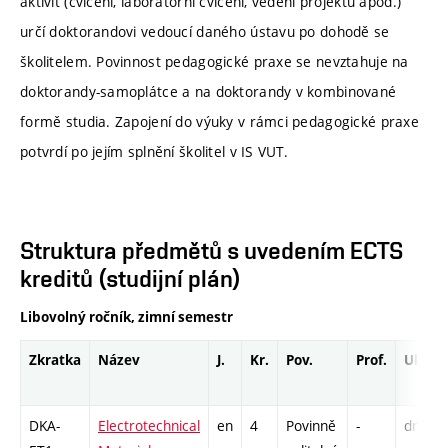
aktivit (cvičení, laboratorní cvičení, vedení projektů apod.)
určí doktorandovi vedoucí daného ústavu po dohodě se
školitelem. Povinnost pedagogické praxe se nevztahuje na
doktorandy-samoplátce a na doktorandy v kombinované
formě studia. Zapojení do výuky v rámci pedagogické praxe
potvrdí po jejím splnění školitel v IS VUT.
Struktura předmětů s uvedením ECTS
kreditů (studijní plán)
Libovolný ročník, zimní semestr
Zkratka
Název
J.
Kr.
Pov.
Prof.
Uk.
DKA-
Electrotechnical
en
4
Povinně
-
drzk