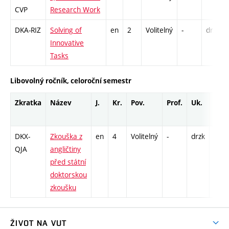
CVP
Research Work
DKA-RIZ
Solving of
en
2
Volitelný
-
drzk
Innovative
Tasks
Libovolný ročník, celoroční semestr
Zkratka
Název
J.
Kr.
Pov.
Prof.
Uk.
Hod
rozs
DKX-
Zkouška z
en
4
Volitelný
-
drzk
K - 3
QJA
angličtiny
před státní
doktorskou
zkoušku
ŽIVOT NA VUT