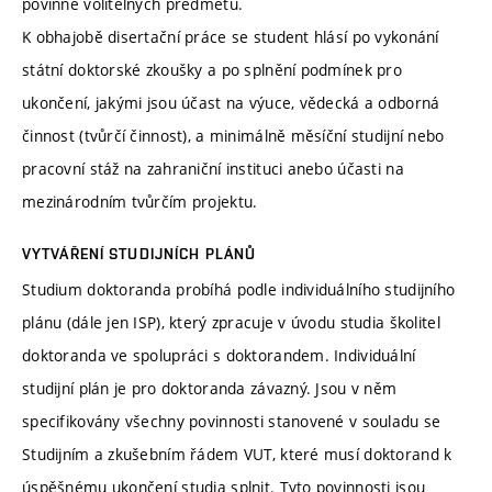
povinně volitelných předmětů.
K obhajobě disertační práce se student hlásí po vykonání
státní doktorské zkoušky a po splnění podmínek pro
ukončení, jakými jsou účast na výuce, vědecká a odborná
činnost (tvůrčí činnost), a minimálně měsíční studijní nebo
pracovní stáž na zahraniční instituci anebo účasti na
mezinárodním tvůrčím projektu.
VYTVÁŘENÍ STUDIJNÍCH PLÁNŮ
Studium doktoranda probíhá podle individuálního studijního
plánu (dále jen ISP), který zpracuje v úvodu studia školitel
doktoranda ve spolupráci s doktorandem. Individuální
studijní plán je pro doktoranda závazný. Jsou v něm
specifikovány všechny povinnosti stanovené v souladu se
Studijním a zkušebním řádem VUT, které musí doktorand k
úspěšnému ukončení studia splnit. Tyto povinnosti jsou