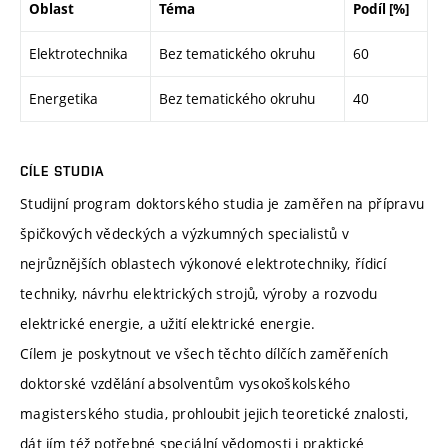
Oblast
Téma
Podíl [%]
Elektrotechnika
Bez tematického okruhu
60
Energetika
Bez tematického okruhu
40
CÍLE STUDIA
Studijní program doktorského studia je zaměřen na přípravu
špičkových vědeckých a výzkumných specialistů v
nejrůznějších oblastech výkonové elektrotechniky, řídicí
techniky, návrhu elektrických strojů, výroby a rozvodu
elektrické energie, a užití elektrické energie.
Cílem je poskytnout ve všech těchto dílčích zaměřeních
doktorské vzdělání absolventům vysokoškolského
magisterského studia, prohloubit jejich teoretické znalosti,
dát jím též potřebné speciální vědomosti i praktické