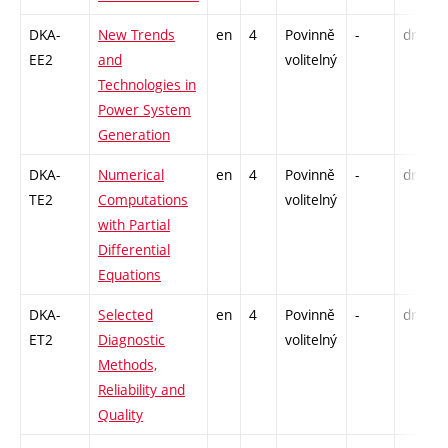
DKA-
New Trends
en
4
Povinně
-
drzk
EE2
and
volitelný
Technologies in
Power System
Generation
DKA-
Numerical
en
4
Povinně
-
drzk
TE2
Computations
volitelný
with Partial
Differential
Equations
DKA-
Selected
en
4
Povinně
-
drzk
ET2
Diagnostic
volitelný
Methods,
Reliability and
Quality