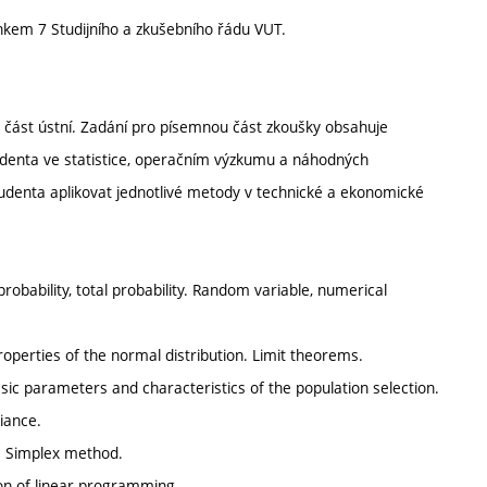
nkem 7 Studijního a zkušebního řádu VUT.
 část ústní. Zadání pro písemnou část zkoušky obsahuje
studenta ve statistice, operačním výzkumu a náhodných
tudenta aplikovat jednotlivé metody v technické a ekonomické
 probability, total probability. Random variable, numerical
roperties of the normal distribution. Limit theorems.
 Basic parameters and characteristics of the population selection.
iance.
. Simplex method.
ion of linear programming.