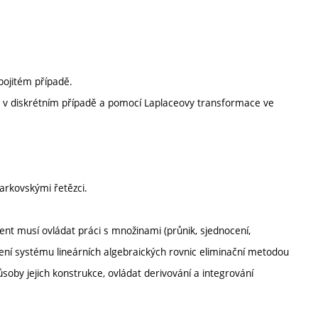
pojitém případě.
 v diskrétním případě a pomocí Laplaceovy transformace ve
arkovskými řetězci.
dent musí ovládat práci s množinami (průnik, sjednocení,
ení systému lineárních algebraických rovnic eliminační metodou
soby jejich konstrukce, ovládat derivování a integrování