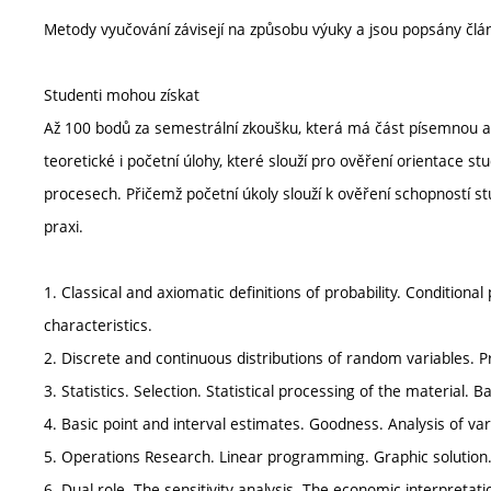
Metody vyučování závisejí na způsobu výuky a jsou popsány člá
Studenti mohou získat
Až 100 bodů za semestrální zkoušku, která má část písemnou a
teoretické i početní úlohy, které slouží pro ověření orientace 
procesech. Přičemž početní úkoly slouží k ověření schopností s
praxi.
1. Classical and axiomatic definitions of probability. Conditional
characteristics.
2. Discrete and continuous distributions of random variables. P
3. Statistics. Selection. Statistical processing of the material.
4. Basic point and interval estimates. Goodness. Analysis of var
5. Operations Research. Linear programming. Graphic solution
6. Dual role. The sensitivity analysis. The economic interpretat