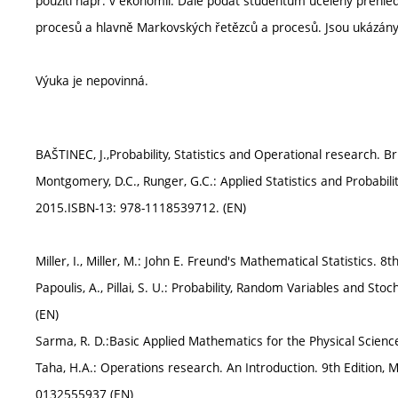
použití např. v ekonomii. Dále podat studentům ucelený přehled
procesů a hlavně Markovských řetězců a procesů. Jsou ukázány 
Výuka je nepovinná.
BAŠTINEC, J.,Probability, Statistics and Operational research. B
Montgomery, D.C., Runger, G.C.: Applied Statistics and Probabilit
2015.ISBN-13: 978-1118539712. (EN)
Miller, I., Miller, M.: John E. Freund's Mathematical Statistics. 8t
Papoulis, A., Pillai, S. U.: Probability, Random Variables and S
(EN)
Sarma, R. D.:Basic Applied Mathematics for the Physical Scienc
Taha, H.A.: Operations research. An Introduction. 9th Edition,
0132555937 (EN)