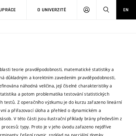
PŘIHLÁSIT
HLEDAT
UPRÁCE
O UNIVERZITĚ
EN
SE
blasti teorie pravděpodobnosti, matematické statistiky a
číná důkladným a korektním zavedením pravděpodobnosti,
inována náhodná veličina, její číselné charakteristiky a
tatistika a potom problematika testování statistických
ch testů. Z operačního výzkumu je do kurzu zařazeno lineární
avní a přiřazovací úloha a přehled o dynamickém a
b. V této části jsou ilustrační příklady brány především z
rocesů: typy. Proto je v jeho úvodu zařazeno nejdříve
nanty, řešení rovnic, rozklad na parciální zlomky,