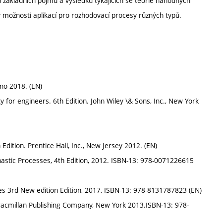
 základních pojmů a výsledků týkajících se teorie náhodných
možnosti aplikací pro rozhodovací procesy různých typů.
rno 2018. (EN)
y for engineers. 6th Edition. John Wiley \& Sons, Inc., New York
h Edition. Prentice Hall, Inc., New Jersey 2012. (EN)
tochastic Processes, 4th Edition, 2012. ISBN-13: 978-0071226615
es 3rd New edition Edition, 2017, ISBN-13: 978-8131787823 (EN)
 Macmillan Publishing Company, New York 2013.ISBN-13: 978-