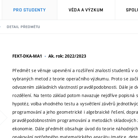
PRO STUDENTY
VĚDA A VÝZKUM
SPOL
DETAIL PŘEDMĚTU
FEKT-DKA-MA1
Ak. rok: 2022/2023
Předmět se věnuje upevnění a rozšíření znalostí studentů v o
vybraných metod z teorie operačního výzkumu. Proto se za
odvozením základních vlastností pravděpodobnosti. Dále je def
rozdělení. Na tento základ potom navazuje nejdříve popisná s
hypotéz, volba vhodného testu a vysvětlení závěrů jednotlivý
programování a jeho geometrické i algebraické řešení, dopr
pravděpodobnostním programování a metodách skladových záso
ekonomie. Dále předmět obsahuje úvod do teorie náhodných p
opakování potřebného matematického aparátu (matice, determi