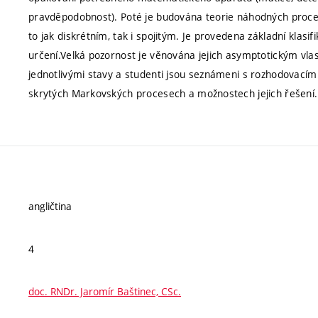
pravděpodobnost). Poté je budována teorie náhodných pro
to jak diskrétním, tak i spojitým. Je provedena základní klasi
určení.Velká pozornost je věnována jejich asymptotickým vla
jednotlivými stavy a studenti jsou seznámeni s rozhodovacím
skrytých Markovských procesech a možnostech jejich řešení.
angličtina
4
doc. RNDr. Jaromír Baštinec, CSc.