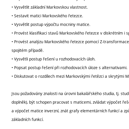
• Vysvětlit základní Markovskou vlastnost.
• Sestavit matici Markovského řetezce.
• Vysvětlit postup výpočtu mocniny matice.
• Provést klasifikaci stavů Markovského řetezce v diskrétním i s
• Provést analýzu Markovského řetezce pomocí Z-transformace
spojitém případě.
• Vysvětli postup řešení u rozhodovacích úloh.
• Popsat postup řešení při rozhodovacích úloze s alternativami.
• Diskutovat o rozdílech mezi Markovskými řetězci a skrytými M
Jsou požadovány znalosti na úrovni bakalářského studia, tj. stu
doplněk), být schopen pracovat s maticemi, zvládat výpočet řeš
a výpočet matice inverzní, znát grafy elementárních funkcí a způ
základních funkcí.