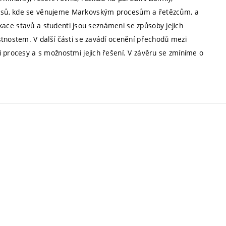
cesů, kde se věnujeme Markovským procesům a řetězcům, a
fikace stavů a studenti jsou seznámeni se způsoby jejich
stnostem. V další části se zavádí ocenění přechodů mezi
i procesy a s možnostmi jejich řešení. V závěru se zmíníme o