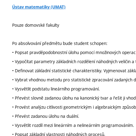
Ústav matematiky (UMAT)
Pouze domovské fakulty
Po absolvování předmětu bude student schopen:
• Popsat pravděpodobnostní úlohu pomocí množinových operací
• Vypočítat parametry základních rozdělení náhodných veličin a to
• Definovat základní statistické charakteristiky. Vyjmenovat zákla
• Vybrat vhodnou metodu pro statistické zpracování zadaných dat
• Vysvětlit podstatu lineárního programování.
• Převést slovně zadanou úlohu na kanonický tvar a řešit ji vh
• Provést analýzu citlivosti geometrickým i algebraickým způso
• Převést zadanou úlohu na duální.
• Vysvětlit rozdíl mezi lineárním a nelineárním programováním.
• Popsat základní vlastnosti náhodných procesů.