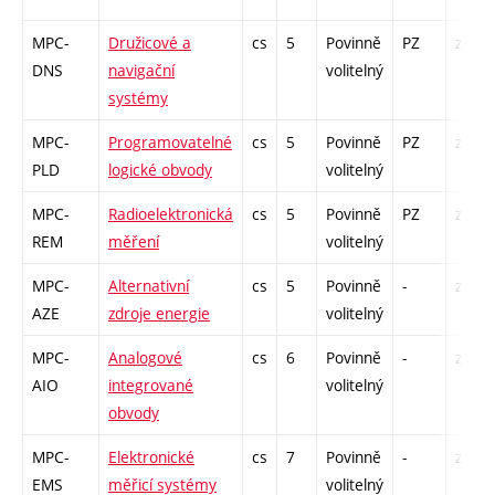
MPC-
Družicové a
cs
5
Povinně
PZ
zá,zk
DNS
navigační
volitelný
systémy
MPC-
Programovatelné
cs
5
Povinně
PZ
zá,zk
PLD
logické obvody
volitelný
MPC-
Radioelektronická
cs
5
Povinně
PZ
zá,zk
REM
měření
volitelný
MPC-
Alternativní
cs
5
Povinně
-
zá,zk
AZE
zdroje energie
volitelný
MPC-
Analogové
cs
6
Povinně
-
zá,zk
AIO
integrované
volitelný
obvody
MPC-
Elektronické
cs
7
Povinně
-
zá,zk
EMS
měřicí systémy
volitelný