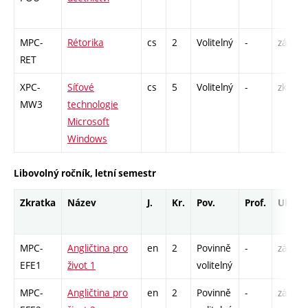
MPC-
Rétorika
cs
2
Volitelný
-
zá
RET
XPC-
Síťové
cs
5
Volitelný
-
zk
MW3
technologie
Microsoft
Windows
Libovolný ročník, letní semestr
Zkratka
Název
J.
Kr.
Pov.
Prof.
Uk.
MPC-
Angličtina pro
en
2
Povinně
-
zá
EFE1
život 1
volitelný
MPC-
Angličtina pro
en
2
Povinně
-
zá,zk