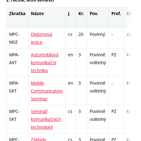
Zkratka
Název
J.
Kr.
Pov.
Prof.
Uk.
MPC-
Diplomová
cs
20
Povinný
-
zá
V
MSE
práce
MPA-
Automobilová
en
3
Povinně
PZ
kl
P
AKT
komunikační
volitelný
C
technika
MPA-
Mobile
en
3
Povinně
-
kl
P
SKT
Communication
volitelný
P
Seminar
MPC-
Seminář
cs
3
Povinně
PZ
kl
P
SKT
komunikačních
volitelný
S
technologií
MPC-
Základy
cs
3
Povinně
PZ
kl
P