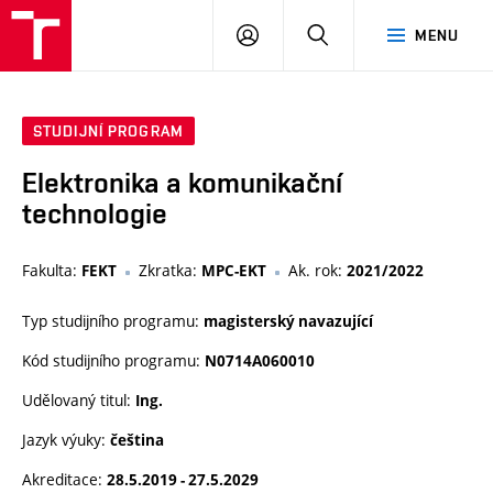
VUT
PŘIHLÁSIT
HLEDAT
MENU
SE
STUDIJNÍ PROGRAM
Elektronika a komunikační
technologie
Fakulta:
Zkratka:
Ak. rok:
FEKT
MPC-EKT
2021/2022
Typ studijního programu:
magisterský navazující
Kód studijního programu:
N0714A060010
Udělovaný titul:
Ing.
Jazyk výuky:
čeština
Akreditace:
28.5.2019 - 27.5.2029