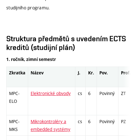
studijního programu.
Struktura předmětů s uvedením ECTS
kreditů (studijní plán)
1. ročník, zimní semestr
Zkratka
Název
J.
Kr.
Pov.
Prof.
U
MPC-
Elektronické obvody
cs
6
Povinný
ZT
zá
ELO
MPC-
Mikrokontroléry a
cs
6
Povinný
PZ
zá
MKS
embedded systémy