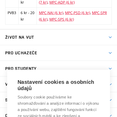
kr
(7 kr)
,
MPC-ADP (6 kr)
PVB3
6 kr - 20
MPC-NAI (6 kr)
,
MPC-PSD (6 kr)
,
MPC-SPR
kr
(6 kr)
,
MPC-SPS (6 kr)
ŽIVOT NA VUT
Atmosféra VUT
PRO UCHAZEČE
Prostory školy
Proč na VUT
Koleje
PRO STUDENTY
Studijní programy
Stravování
Předměty
Studijní předpisy
Studium a stáže v zahraničí
Stipendia
Nastavení cookies a osobních
Dny otevřených dveří
VĚDA A VÝZKUM
Sport na VUT
údajů
(externí
Studijní programy
Poplatky za studium
Uznání zahraničního vzdělání
Knihovny
Aktivity pro juniory
Studentský život
odkaz)
Věda a výzkum na VUT
Soubory cookie používáme ke
Harmonogram akademického roku
Zpracování osobních údajů studentů
Sociální bezpečí
SPOLUPRÁCE
Celoživotní vzdělávání
Brno
shromažďování a analýze informací o výkonu
Podpora excelence
Závěrečné práce
Studium bez bariér
Zpracování osobních údajů uchazečů o studium
a používání webu, zajištění fungování funkcí
Firemní spolupráce
Mezinárodní vědecká rada
O UNIVERZITĚ
ze sociálních médií a ke zlepšení a
Doktorské studium
Podpora podnikání