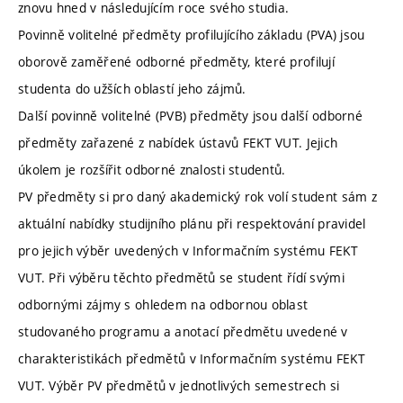
znovu hned v následujícím roce svého studia.
Povinně volitelné předměty profilujícího základu (PVA) jsou
oborově zaměřené odborné předměty, které profilují
studenta do užších oblastí jeho zájmů.
Další povinně volitelné (PVB) předměty jsou další odborné
předměty zařazené z nabídek ústavů FEKT VUT. Jejich
úkolem je rozšířit odborné znalosti studentů.
PV předměty si pro daný akademický rok volí student sám z
aktuální nabídky studijního plánu při respektování pravidel
pro jejich výběr uvedených v Informačním systému FEKT
VUT. Při výběru těchto předmětů se student řídí svými
odbornými zájmy s ohledem na odbornou oblast
studovaného programu a anotací předmětu uvedené v
charakteristikách předmětů v Informačním systému FEKT
VUT. Výběr PV předmětů v jednotlivých semestrech si