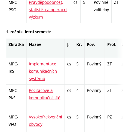
MPC-
Pravděpodobnost,
cs
5
Povinně
ZT
zá
PSO
statistika a operační
volitelný
výzkum
1. ročník, letní semestr
Zkratka
Název
J.
Kr.
Pov.
Prof.
Uk.
MPC-
Implementace
cs
5
Povinný
ZT
zá,zk
IKS
komunikačních
systémů
MPC-
Počítačové a
cs
4
Povinný
ZT
zá,zk
PKS
komunikační sítě
MPC-
Vysokofrekvenční
cs
5
Povinný
PZ
zá,zk
VFO
obvody