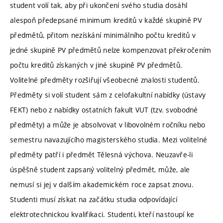
student volí tak, aby při ukončení svého studia dosáhl
alespoň předepsané minimum kreditů v každé skupině PV
předmětů, přitom nezískání minimálního počtu kreditů v
jedné skupině PV předmětů nelze kompenzovat překročením
počtu kreditů získaných v jiné skupině PV předmětů.
Volitelné předměty rozšiřují všeobecné znalosti studentů.
Předměty si volí student sám z celofakultní nabídky (ústavy
FEKT) nebo z nabídky ostatních fakult VUT (tzv. svobodné
předměty) a může je absolvovat v libovolném ročníku nebo
semestru navazujícího magisterského studia. Mezi volitelné
předměty patří i předmět Tělesná výchova. Neuzavře-li
úspěšně student zapsaný volitelný předmět, může, ale
nemusí si jej v dalším akademickém roce zapsat znovu.
Studenti musí získat na začátku studia odpovídající
elektrotechnickou kvalifikaci. Studenti, kteří nastoupí ke