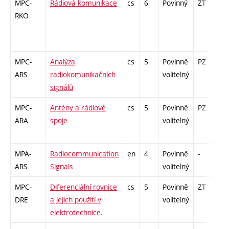
MPC-
Rádiová komunikace
cs
6
Povinný
ZT
zá
RKO
MPC-
Analýza
cs
5
Povinně
PZ
zá
ARS
radiokomunikačních
volitelný
signálů
MPC-
Antény a rádiové
cs
5
Povinně
PZ
zá
ARA
spoje
volitelný
MPA-
Radiocommunication
en
4
Povinně
-
zá
ARS
Signals
volitelný
MPC-
Diferenciální rovnice
cs
5
Povinně
ZT
zá
DRE
a jejich použití v
volitelný
elektrotechnice.