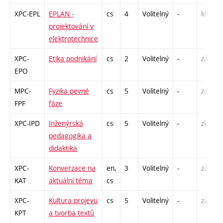
XPC-EPL
EPLAN -
cs
4
Volitelný
-
kl
projektování v
elektrotechnice
XPC-
Etika podnikání
cs
2
Volitelný
-
zá
EPO
MPC-
Fyzika pevné
cs
5
Volitelný
-
zá,zk
FPF
fáze
XPC-IPD
Inženýrská
cs
5
Volitelný
-
zk
pedagogika a
didaktika
XPC-
Konverzace na
en,
3
Volitelný
-
zá,zk
KAT
aktuální téma
cs
XPC-
Kultura projevu
cs
5
Volitelný
-
zá
KPT
a tvorba textů