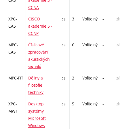
CA3
akademie 3 -
CCNA
XPC-
CISCO
cs
3
Volitelný
-
zk
CA5
akademie 5 -
CCNP
MPC-
Číslicové
cs
6
Volitelný
-
zá,zk
CAS
zpracování
akustických
signálů
MPC-FIT
Dějiny a
cs
2
Volitelný
-
zá
filozofie
techniky
XPC-
Desktop
cs
5
Volitelný
-
zk
MW1
systémy
Microsoft
Windows