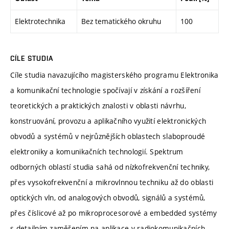
Elektrotechnika
Bez tematického okruhu
100
CÍLE STUDIA
Cíle studia navazujícího magisterského programu Elektronika
a komunikační technologie spočívají v získání a rozšíření
teoretických a praktických znalosti v oblasti návrhu,
konstruování, provozu a aplikačního využití elektronických
obvodů a systémů v nejrůznějších oblastech slaboproudé
elektroniky a komunikačních technologií. Spektrum
odborných oblastí studia sahá od nízkofrekvenční techniky,
přes vysokofrekvenční a mikrovlnnou techniku až do oblasti
optických vln, od analogových obvodů, signálů a systémů,
přes číslicové až po mikroprocesorové a embedded systémy
s detailním zaměřením na aplikace v radiokomunikačních