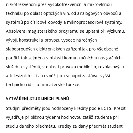
nízkofrekvenční přes vysokofrekvenční a mikrovlnnou
techniku po oblast optických vln, od analogových obvodů a
systémů po číslicové obvody a mikroprocesorové systémy.
Absolventi magisterského programu se uplatní při výzkumu,
vývoji, konstrukci a provozu vysoce náročných
slaboproudých elektronických zařízení jak pro všeobecné
použití, tak zejména v oblasti komunikačních a navigačních
služeb a systémů, v oblasti provozu mobilních, rozhlasových
a televizních sítí a rovněž jsou schopni zastávat vyšší
technicko-řídicí a manažerské funkce.
VYTVÁŘENÍ STUDIJNÍCH PLÁNŮ
Studijní předměty jsou hodnoceny kredity podle ECTS. Kredit
vyjadřuje přibližnou týdenní hodinovou zátěž studenta při
studiu daného předmětu. Kredity za daný předmět student