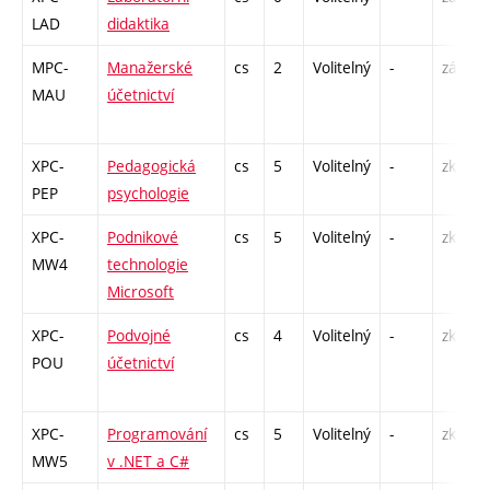
LAD
didaktika
MPC-
Manažerské
cs
2
Volitelný
-
zá
MAU
účetnictví
XPC-
Pedagogická
cs
5
Volitelný
-
zk
PEP
psychologie
XPC-
Podnikové
cs
5
Volitelný
-
zk
MW4
technologie
Microsoft
XPC-
Podvojné
cs
4
Volitelný
-
zk
POU
účetnictví
XPC-
Programování
cs
5
Volitelný
-
zk
MW5
v .NET a C#