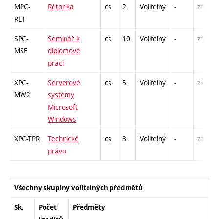
MPC-
Rétorika
cs
2
Volitelný
-
zá
RET
SPC-
Seminář k
cs
10
Volitelný
-
zá
MSE
diplomové
práci
XPC-
Serverové
cs
5
Volitelný
-
zk
MW2
systémy
Microsoft
Windows
XPC-TPR
Technické
cs
3
Volitelný
-
zá
právo
Všechny skupiny volitelných předmětů
Sk.
Počet
Předměty