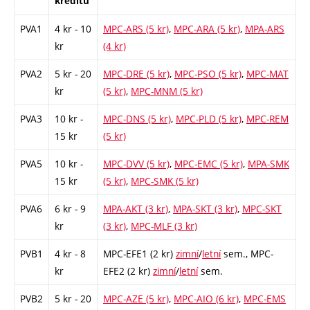
kreditů
PVA1
4 kr - 10
MPC-ARS (5 kr)
,
MPC-ARA (5 kr)
,
MPA-ARS
kr
(4 kr)
PVA2
5 kr - 20
MPC-DRE (5 kr)
,
MPC-PSO (5 kr)
,
MPC-MAT
kr
(5 kr)
,
MPC-MNM (5 kr)
PVA3
10 kr -
MPC-DNS (5 kr)
,
MPC-PLD (5 kr)
,
MPC-REM
15 kr
(5 kr)
PVA5
10 kr -
MPC-DVV (5 kr)
,
MPC-EMC (5 kr)
,
MPA-SMK
15 kr
(5 kr)
,
MPC-SMK (5 kr)
PVA6
6 kr - 9
MPA-AKT (3 kr)
,
MPA-SKT (3 kr)
,
MPC-SKT
kr
(3 kr)
,
MPC-MLF (3 kr)
PVB1
4 kr - 8
MPC-EFE1 (2 kr)
zimní
/
letní
sem.,
MPC-
kr
EFE2 (2 kr)
zimní
/
letní
sem.
PVB2
5 kr - 20
MPC-AZE (5 kr)
,
MPC-AIO (6 kr)
,
MPC-EMS