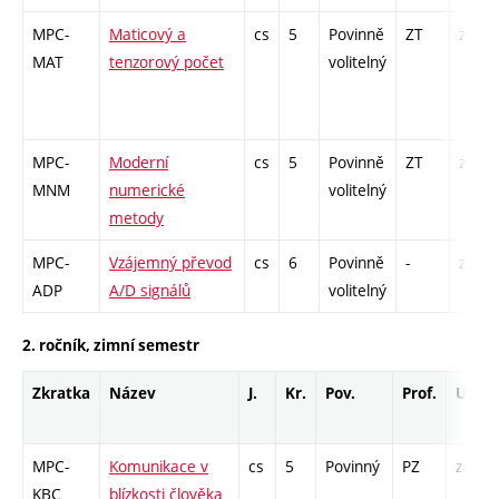
MPC-
Maticový a
cs
5
Povinně
ZT
zá,zk
MAT
tenzorový počet
volitelný
MPC-
Moderní
cs
5
Povinně
ZT
zá,zk
MNM
numerické
volitelný
metody
MPC-
Vzájemný převod
cs
6
Povinně
-
zá,zk
ADP
A/D signálů
volitelný
2. ročník, zimní semestr
Zkratka
Název
J.
Kr.
Pov.
Prof.
Uk.
MPC-
Komunikace v
cs
5
Povinný
PZ
zá,zk
KBC
blízkosti člověka