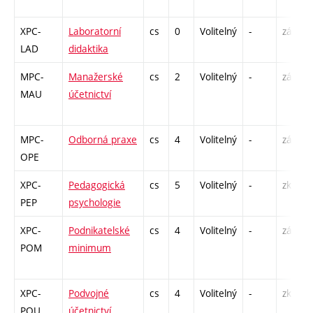
XPC-
Laboratorní
cs
0
Volitelný
-
zá
LAD
didaktika
MPC-
Manažerské
cs
2
Volitelný
-
zá
MAU
účetnictví
MPC-
Odborná praxe
cs
4
Volitelný
-
zá
OPE
XPC-
Pedagogická
cs
5
Volitelný
-
zk
PEP
psychologie
XPC-
Podnikatelské
cs
4
Volitelný
-
zá
POM
minimum
XPC-
Podvojné
cs
4
Volitelný
-
zk
POU
účetnictví