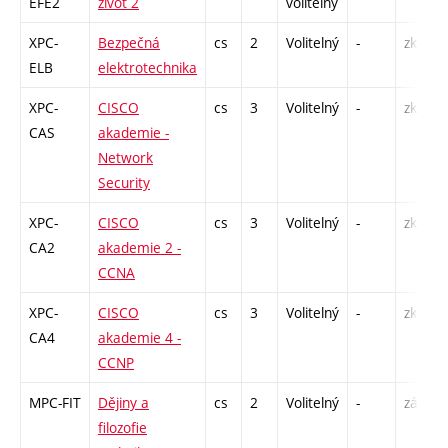
EFE2
život 2
volitelný
XPC-
Bezpečná
cs
2
Volitelný
-
zk
ELB
elektrotechnika
XPC-
CISCO
cs
3
Volitelný
-
zk
CAS
akademie -
Network
Security
XPC-
CISCO
cs
3
Volitelný
-
zk
CA2
akademie 2 -
CCNA
XPC-
CISCO
cs
3
Volitelný
-
zk
CA4
akademie 4 -
CCNP
MPC-FIT
Dějiny a
cs
2
Volitelný
-
zá
filozofie