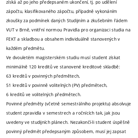
získá až po jeho předepsaném ukončení, tj. po udělení
zápočtu, klasifikovaného zápočtu, případně vykonáním
zkoušky za podmínek daných Studijním a zkušebním řádem
VUT v Brně, vnitřní normou Pravidla pro organizaci studia na
FEKT a skladbou a obsahem individuálně stanovených v
každém předmětu.
Ve dvouletém magisterském studiu musí student získat
minimálně 120 kreditů ve stanovené kreditové skladbě:
63 kreditů v povinných předmětech,
51 kreditů v povinně volitelných (PV) předmětech,
6 kreditů ve volitelných předmětech.
Povinné předměty (včetně semestrálního projektu) absolvuje
student zpravidla v semestrech a ročnících tak, jak jsou
uvedeny ve studijních plánech. Nezakončí-li student úspěšně
povinný předmět předepsaným způsobem, musí jej zapsat