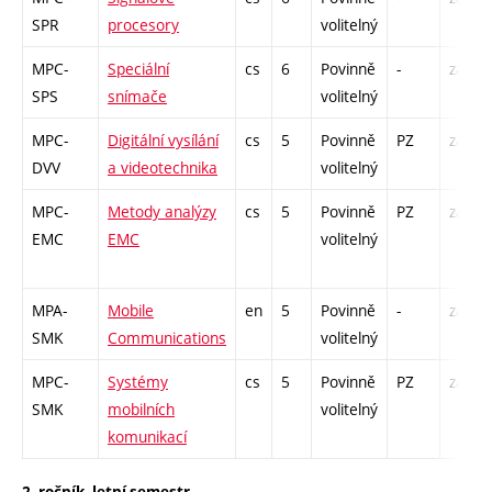
SPR
procesory
volitelný
MPC-
Speciální
cs
6
Povinně
-
zá,zk
SPS
snímače
volitelný
MPC-
Digitální vysílání
cs
5
Povinně
PZ
zá,zk
DVV
a videotechnika
volitelný
MPC-
Metody analýzy
cs
5
Povinně
PZ
zá,zk
EMC
EMC
volitelný
MPA-
Mobile
en
5
Povinně
-
zá,zk
SMK
Communications
volitelný
MPC-
Systémy
cs
5
Povinně
PZ
zá,zk
SMK
mobilních
volitelný
komunikací
2. ročník, letní semestr