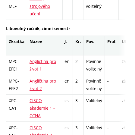
MLF
strojového
volitelný
C
učení
Libovolný ročník, zimní semestr
Zkratka
Název
J.
Kr.
Pov.
Prof.
Uk.
MPC-
Angličtina pro
en
2
Povinně
-
zá
EFE1
život 1
volitelný
MPC-
Angličtina pro
en
2
Povinně
-
zá,zk
EFE2
život 2
volitelný
XPC-
CISCO
cs
3
Volitelný
-
zk
CA1
akademie 1 -
CCNA
XPC-
CISCO
cs
3
Volitelný
-
zk