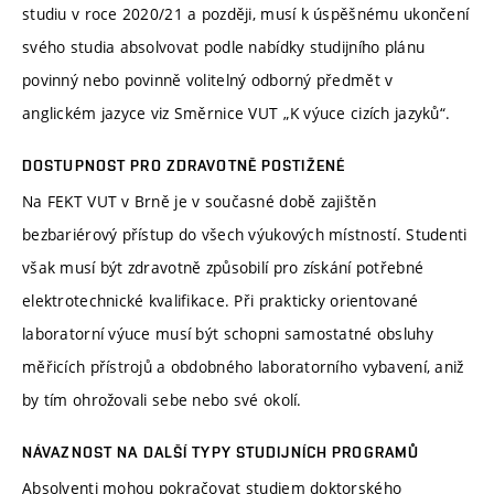
studiu v roce 2020/21 a později, musí k úspěšnému ukončení
svého studia absolvovat podle nabídky studijního plánu
povinný nebo povinně volitelný odborný předmět v
anglickém jazyce viz Směrnice VUT „K výuce cizích jazyků“.
DOSTUPNOST PRO ZDRAVOTNĚ POSTIŽENÉ
Na FEKT VUT v Brně je v současné době zajištěn
bezbariérový přístup do všech výukových místností. Studenti
však musí být zdravotně způsobilí pro získání potřebné
elektrotechnické kvalifikace. Při prakticky orientované
laboratorní výuce musí být schopni samostatné obsluhy
měřicích přístrojů a obdobného laboratorního vybavení, aniž
by tím ohrožovali sebe nebo své okolí.
NÁVAZNOST NA DALŠÍ TYPY STUDIJNÍCH PROGRAMŮ
Absolventi mohou pokračovat studiem doktorského