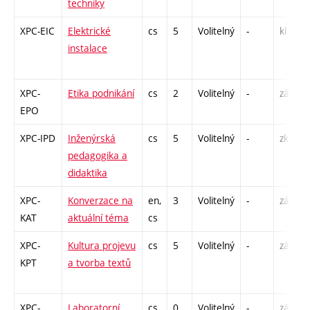
techniky
XPC-EIC
Elektrické
cs
5
Volitelný
-
kl
instalace
XPC-
Etika podnikání
cs
2
Volitelný
-
zá
EPO
XPC-IPD
Inženýrská
cs
5
Volitelný
-
zk
pedagogika a
didaktika
XPC-
Konverzace na
en,
3
Volitelný
-
zá,zk
KAT
aktuální téma
cs
XPC-
Kultura projevu
cs
5
Volitelný
-
zá
KPT
a tvorba textů
XPC-
Laboratorní
cs
0
Volitelný
-
zá