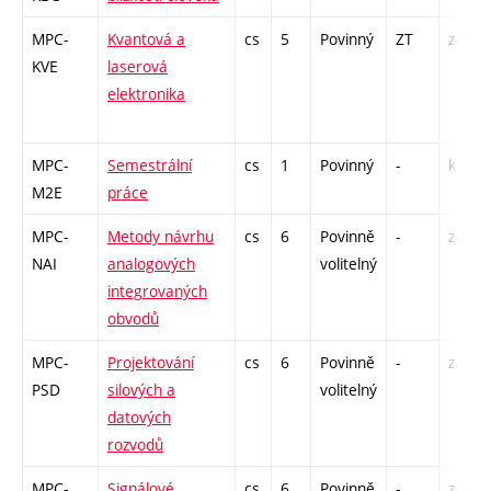
MPC-
Kvantová a
cs
5
Povinný
ZT
zá,zk
KVE
laserová
elektronika
MPC-
Semestrální
cs
1
Povinný
-
kl
M2E
práce
MPC-
Metody návrhu
cs
6
Povinně
-
zá,zk
NAI
analogových
volitelný
integrovaných
obvodů
MPC-
Projektování
cs
6
Povinně
-
zá,zk
PSD
silových a
volitelný
datových
rozvodů
MPC-
Signálové
cs
6
Povinně
-
zá,zk