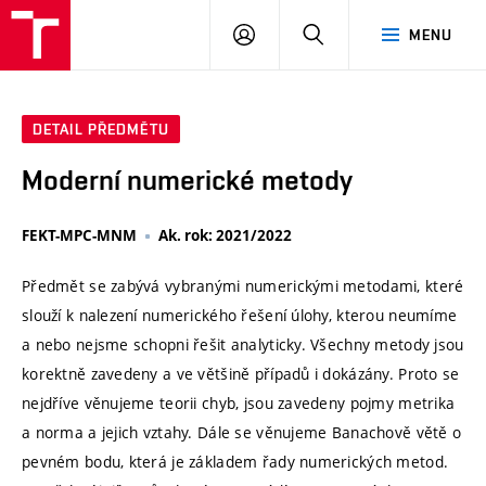
VUT
PŘIHLÁSIT
HLEDAT
MENU
SE
DETAIL PŘEDMĚTU
Moderní numerické metody
FEKT-MPC-MNM
Ak. rok: 2021/2022
Předmět se zabývá vybranými numerickými metodami, které
slouží k nalezení numerického řešení úlohy, kterou neumíme
a nebo nejsme schopni řešit analyticky. Všechny metody jsou
korektně zavedeny a ve většině případů i dokázány. Proto se
nejdříve věnujeme teorii chyb, jsou zavedeny pojmy metrika
a norma a jejich vztahy. Dále se věnujeme Banachově větě o
pevném bodu, která je základem řady numerických metod.