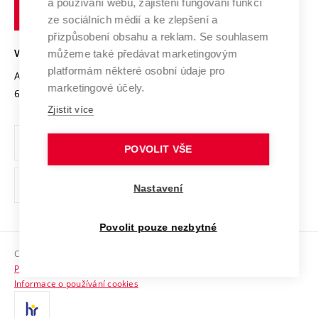
Transfer znalostí
a používání webu, zajištění fungování funkcí
technické
Podnikavá univerzita / ContriBUTe
Mezinárodní dohody
ze sociálních médií a ke zlepšení a
Open Science
v
Bezpečná univerzita
přizpůsobení obsahu a reklam. Se souhlasem
Univerzitní sítě
Brně
Projekty
můžeme také předávat marketingovým
VYSOKÉ UČENÍ TECHNICKÉ V BRNĚ
Vyznamenání
platformám některé osobní údaje pro
Projekty ze strukturálních fondů
Antonínská 548/1
www.vut.cz
marketingové účely.
Organizační struktura
602 00 Brno
vut@vutbr.cz
Specifický výzkum
Zjistit více
Úřední deska
Ochrana osobních údajů
POVOLIT VŠE
(externí
Pracovní příležitosti
Nastavení
odkaz)
Podpora a rozvoj zaměstnanců a studujících
Povolit pouze nezbytné
Rovné příležitosti
Copyright © 2026 VUT
Sociální bezpečí
Prohlášení o přístupnosti
HR Award
Informace o používání cookies
Kontakty