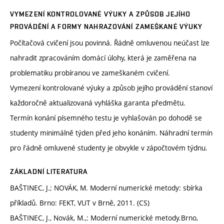
VYMEZENÍ KONTROLOVANÉ VÝUKY A ZPŮSOB JEJÍHO
PROVÁDĚNÍ A FORMY NAHRAZOVÁNÍ ZAMEŠKANÉ VÝUKY
Počítačová cvičení jsou povinná. Řádně omluvenou neúčast lze
nahradit zpracováním domácí úlohy, která je zaměřena na
problematiku probíranou ve zameškaném cvičení.
Vymezení kontrolované výuky a způsob jejího provádění stanoví
každoročně aktualizovaná vyhláška garanta předmětu.
Termín konání písemného testu je vyhlašován po dohodě se
studenty minimálně týden před jeho konáním. Náhradní termín
pro řádně omluvené studenty je obvykle v zápočtovém týdnu.
ZÁKLADNÍ LITERATURA
BAŠTINEC, J.; NOVÁK, M. Moderní numerické metody: sbírka
příkladů. Brno: FEKT, VUT v Brně, 2011. (CS)
BAŠTINEC, J., Novák, M.,: Moderní numerické metody.Brno,