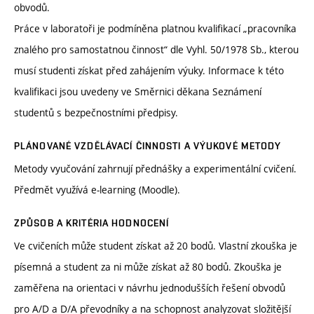
obvodů.
Práce v laboratoři je podmíněna platnou kvalifikací „pracovníka
znalého pro samostatnou činnost“ dle Vyhl. 50/1978 Sb., kterou
musí studenti získat před zahájením výuky. Informace k této
kvalifikaci jsou uvedeny ve Směrnici děkana Seznámení
studentů s bezpečnostními předpisy.
PLÁNOVANÉ VZDĚLÁVACÍ ČINNOSTI A VÝUKOVÉ METODY
Metody vyučování zahrnují přednášky a experimentální cvičení.
Předmět využívá e-learning (Moodle).
ZPŮSOB A KRITÉRIA HODNOCENÍ
Ve cvičeních může student získat až 20 bodů. Vlastní zkouška je
písemná a student za ni může získat až 80 bodů. Zkouška je
zaměřena na orientaci v návrhu jednodušších řešení obvodů
pro A/D a D/A převodníky a na schopnost analyzovat složitější