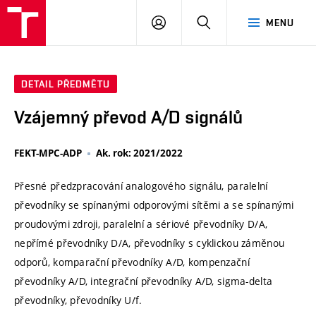
VUT
PŘIHLÁSIT
HLEDAT
MENU
SE
DETAIL PŘEDMĚTU
Vzájemný převod A/D signálů
FEKT-MPC-ADP
Ak. rok: 2021/2022
Přesné předzpracování analogového signálu, paralelní
převodníky se spínanými odporovými sítěmi a se spínanými
proudovými zdroji, paralelní a sériové převodníky D/A,
nepřímé převodníky D/A, převodníky s cyklickou záměnou
odporů, komparační převodníky A/D, kompenzační
převodníky A/D, integrační převodníky A/D, sigma-delta
převodníky, převodníky U/f.