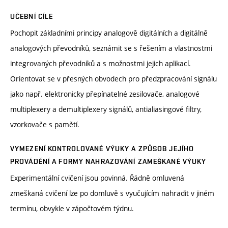
UČEBNÍ CÍLE
Pochopit základními principy analogově digitálních a digitálně
analogových převodníků, seznámit se s řešením a vlastnostmi
integrovaných převodníků a s možnostmi jejich aplikací.
Orientovat se v přesných obvodech pro předzpracování signálu
jako např. elektronicky přepínatelné zesilovače, analogové
multiplexery a demultiplexery signálů, antialiasingové filtry,
vzorkovače s pamětí.
VYMEZENÍ KONTROLOVANÉ VÝUKY A ZPŮSOB JEJÍHO
PROVÁDĚNÍ A FORMY NAHRAZOVÁNÍ ZAMEŠKANÉ VÝUKY
Experimentální cvičení jsou povinná. Řádně omluvená
zmeškaná cvičení lze po domluvě s vyučujícím nahradit v jiném
termínu, obvykle v zápočtovém týdnu.