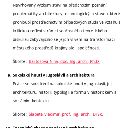
Navrhovaný výzkum staví na předchozím poznání
problematiky architektury technologických staveb, které
prohloubí prostřednictvím případových studií ve vztahu s
kritickou reflexí v rámci současného teoretického
diskurzu zabývajícího se jejich vlivem na transformaci
městského prostředí, krajiny ale i společnosti.
Školitel:
Bartošová Nina, doc. Ing. arch., Ph.D.
Sokolské hnutí v Jugoslávii a architektura
Práce se soustředí na sokolské hnutí v Jugoslávii, její
architekturu, historii, typologii a formu v historickém a
sociálním kontextu
Školitel:
Šlapeta Vladimír, prof. Ing. arch., DrSc.
Technický obraz a současná architektura