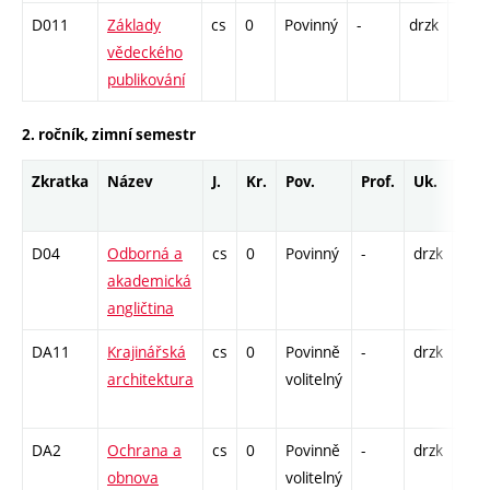
D011
Základy
cs
0
Povinný
-
drzk
P - 2
vědeckého
K - 2
publikování
2. ročník, zimní semestr
Zkratka
Název
J.
Kr.
Pov.
Prof.
Uk.
Hod
roz
D04
Odborná a
cs
0
Povinný
-
drzk
K - 
akademická
C1 -
angličtina
DA11
Krajinářská
cs
0
Povinně
-
drzk
P - 
architektura
volitelný
K - 
S - 
DA2
Ochrana a
cs
0
Povinně
-
drzk
P - 
obnova
volitelný
K - 