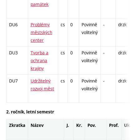
památek
S - 
EX -
DU6
Problémy
cs
0
Povinně
-
drzk
P - 
městských
volitelný
K - 
center
S - 
DU3
Tvorba a
cs
0
Povinně
-
drzk
P - 
ochrana
volitelný
K - 
krajiny
S - 
DU7
Udržitelný
cs
0
Povinně
-
drzk
P - 
rozvoj měst
volitelný
K - 
S - 
2. ročník, letní semestr
Zkratka
Název
J.
Kr.
Pov.
Prof.
Uk.