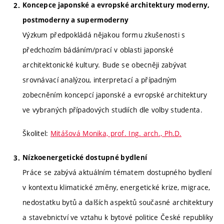
Koncepce japonské a evropské architektury moderny,
postmoderny a supermoderny
Výzkum předpokládá nějakou formu zkušenosti s
předchozím bádáním/prací v oblasti japonské
architektonické kultury. Bude se obecněji zabývat
srovnávací analýzou, interpretací a případným
zobecněním koncepcí japonské a evropské architektury
ve vybraných případových studiích dle volby studenta.
Školitel:
Mitášová Monika, prof. Ing. arch., Ph.D.
Nízkoenergetické dostupné bydlení
Práce se zabývá aktuálním tématem dostupného bydlení
v kontextu klimatické změny, energetické krize, migrace,
nedostatku bytů a dalších aspektů současné architektury
a stavebnictví ve vztahu k bytové politice České republiky