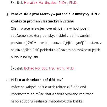
Školitel:
Horáček Martin, doc. PhDr., Ph.D.
Panská sídla jižní Moravy – potenciál a limity využití v
kontextu proměn vlastnických vztahů
Cílem práce je systémové utřídění a vyhodnocení
současné struktury panských sídel v definovaném
prostoru (jižní Morava), posouzení jejich nynějšího stavu z
nejrůznějších úhlů pohledu s důrazem na možnosti jejich
budoucího využití.
Školitel:
Boháč Ivo, doc. Ing. arch., Ph.D.
Péče o architektonické dědictví
Práce se zabývá péčí o architektonické dědictví.
Předmětem se může stát analýza vybrané realizace
nebo souboru realizací, metodologická kritika,