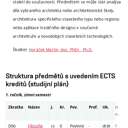
století do současnosti. Předmětem se může stát analýza
díla vybraného architekta nebo architektonické školy,
architektura specifického stavebního typu nebo regionu
nebo aplikace tradičního designu v současné
architektuře a novodobých stavebních technologiích.
Školitel:
Horáček Martin, doc. PhDr., Ph.D.
Struktura předmětů s uvedením ECTS
kreditů (studijní plán)
1. ročník, zimní semestr
Zkratka
Název
J.
Kr.
Pov.
Prof.
Uk.
Hod.
rozsah
D06
Filosofie
cs
0
Povinný
-
drzk
P - 26 /