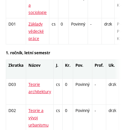
a
K - 2
sociologie
D01
Základy
cs
0
Povinný
-
drzk
P - 15 /
vědecké
P - 26 /
práce
K - 8
1. ročník, letní semestr
Zkratka
Název
J.
Kr.
Pov.
Prof.
Uk.
Hod
rozs
D03
Teorie
cs
0
Povinný
-
drzk
P - 1
architektury
K - 2
S - 6
D02
Teorie a
cs
0
Povinný
-
drzk
P - 2
vývoj
K - 2
urbanismu
S - 1