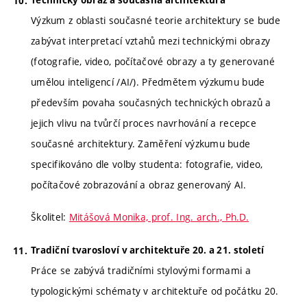
Výzkum z oblasti současné teorie architektury se bude
zabývat interpretací vztahů mezi technickými obrazy
(fotografie, video, počítačové obrazy a ty generované
umělou inteligencí /AI/). Předmětem výzkumu bude
především povaha současných technických obrazů a
jejich vlivu na tvůrčí proces navrhování a recepce
současné architektury. Zaměření výzkumu bude
specifikováno dle volby studenta: fotografie, video,
počítačové zobrazování a obraz generovaný AI.
Školitel:
Mitášová Monika, prof. Ing. arch., Ph.D.
Tradiční tvarosloví v architektuře 20. a 21. století
Práce se zabývá tradičními stylovými formami a
typologickými schématy v architektuře od počátku 20.