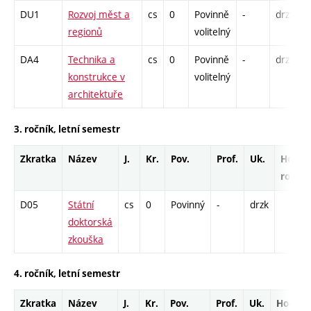
DU1
Rozvoj měst a
cs
0
Povinně
-
drzk
P
regionů
volitelný
K
DA4
Technika a
cs
0
Povinně
-
drzk
P
konstrukce v
volitelný
K
architektuře
3. ročník, letní semestr
Zkratka
Název
J.
Kr.
Pov.
Prof.
Uk.
Hod.
rozsa
D05
Státní
cs
0
Povinný
-
drzk
doktorská
zkouška
4. ročník, letní semestr
Zkratka
Název
J.
Kr.
Pov.
Prof.
Uk.
Hod.