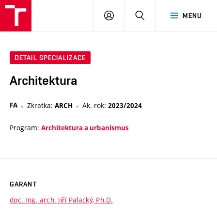
VUT
PŘIHLÁSIT
HLEDAT
MENU
SE
DETAIL SPECIALIZACE
Architektura
FA
Zkratka:
Ak. rok:
ARCH
2023/2024
Program:
Architektura a urbanismus
GARANT
doc. Ing. arch. Jiří Palacký, Ph.D.