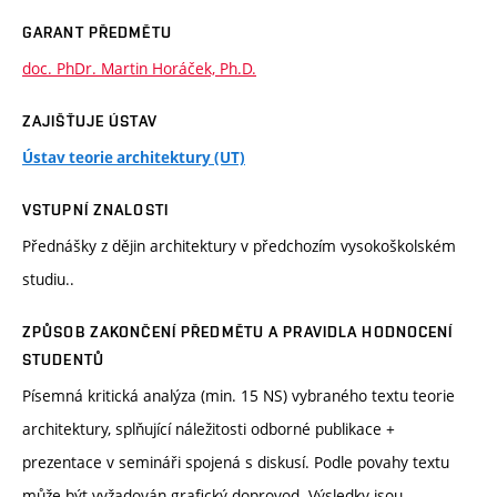
GARANT PŘEDMĚTU
doc. PhDr. Martin Horáček, Ph.D.
ZAJIŠŤUJE ÚSTAV
Ústav teorie architektury (UT)
VSTUPNÍ ZNALOSTI
Přednášky z dějin architektury v předchozím vysokoškolském
studiu..
ZPŮSOB ZAKONČENÍ PŘEDMĚTU A PRAVIDLA HODNOCENÍ
STUDENTŮ
Písemná kritická analýza (min. 15 NS) vybraného textu teorie
architektury, splňující náležitosti odborné publikace +
prezentace v semináři spojená s diskusí. Podle povahy textu
může být vyžadován grafický doprovod. Výsledky jsou