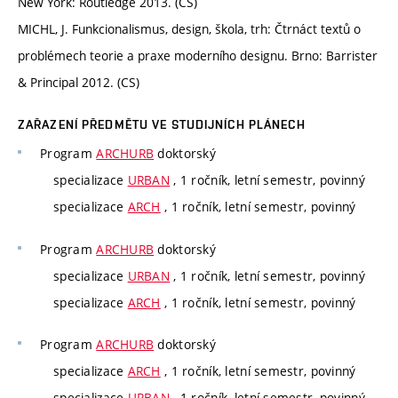
New York: Routledge 2013. (CS)
MICHL, J. Funkcionalismus, design, škola, trh: Čtrnáct textů o
problémech teorie a praxe moderního designu. Brno: Barrister
& Principal 2012. (CS)
ZAŘAZENÍ PŘEDMĚTU VE STUDIJNÍCH PLÁNECH
Program
ARCHURB
doktorský
specializace
URBAN
, 1 ročník, letní semestr, povinný
specializace
ARCH
, 1 ročník, letní semestr, povinný
Program
ARCHURB
doktorský
specializace
URBAN
, 1 ročník, letní semestr, povinný
specializace
ARCH
, 1 ročník, letní semestr, povinný
Program
ARCHURB
doktorský
specializace
ARCH
, 1 ročník, letní semestr, povinný
specializace
URBAN
, 1 ročník, letní semestr, povinný