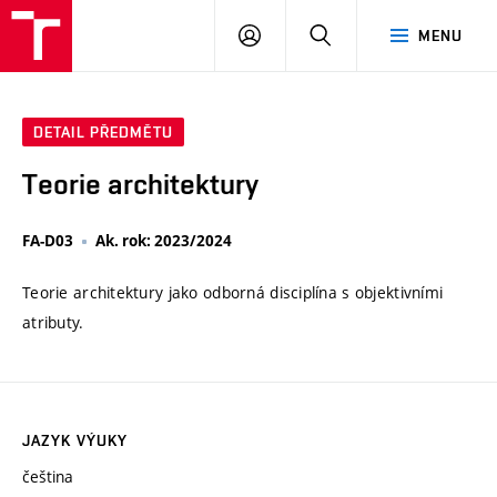
VUT
PŘIHLÁSIT
HLEDAT
MENU
SE
DETAIL PŘEDMĚTU
Teorie architektury
FA-D03
Ak. rok: 2023/2024
Teorie architektury jako odborná disciplína s objektivními
atributy.
JAZYK VÝUKY
čeština