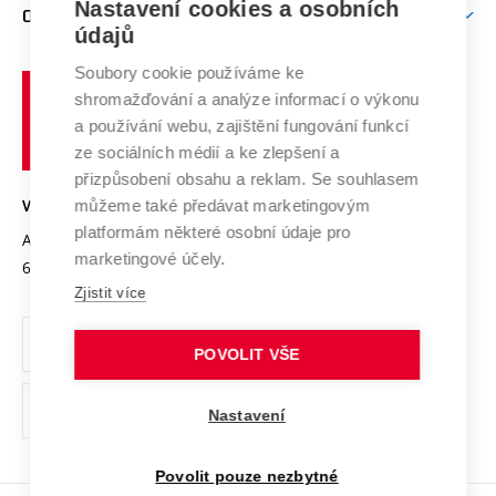
Mezinárodní vědecká rada
Nastavení cookies a osobních
O UNIVERZITĚ
Doktorské studium
Podpora podnikání
E-přihláška
údajů
Zahraniční spolupráce
Systém zajišťování kvality výzkumu
Profil univerzity
Spolupráce se školami
Soubory cookie používáme ke
Vysoké
Výzkumné infrastruktury
shromažďování a analýze informací o výkonu
Udržitelná univerzita
učení
Služby univerzity
Transfer znalostí
a používání webu, zajištění fungování funkcí
technické
Podnikavá univerzita / ContriBUTe
Mezinárodní dohody
ze sociálních médií a ke zlepšení a
Open Science
v
Bezpečná univerzita
přizpůsobení obsahu a reklam. Se souhlasem
Univerzitní sítě
Brně
Projekty
můžeme také předávat marketingovým
VYSOKÉ UČENÍ TECHNICKÉ V BRNĚ
Vyznamenání
platformám některé osobní údaje pro
Projekty ze strukturálních fondů
Antonínská 548/1
www.vut.cz
marketingové účely.
Organizační struktura
602 00 Brno
vut@vutbr.cz
Specifický výzkum
Zjistit více
Úřední deska
Ochrana osobních údajů
POVOLIT VŠE
(externí
Pracovní příležitosti
Nastavení
odkaz)
Podpora a rozvoj zaměstnanců a studujících
Povolit pouze nezbytné
Rovné příležitosti