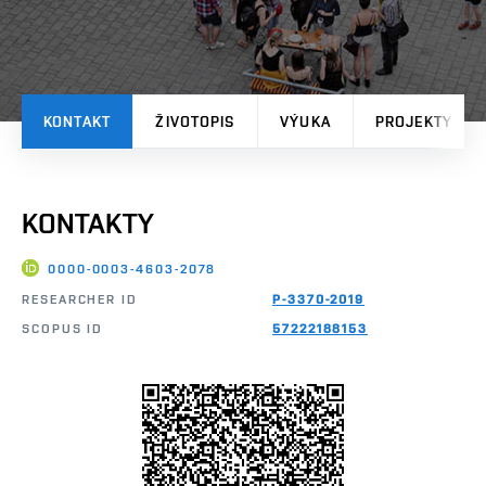
KONTAKT
ŽIVOTOPIS
VÝUKA
PROJEKTY
KONTAKTY
0000-0003-4603-2078
RESEARCHER ID
P-3370-2019
SCOPUS ID
57222188153