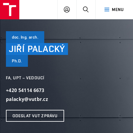
VUT
PŘIHLÁSIT
HLEDAT
MENU
SE
doc. Ing. arch.
JIŘÍ
PALACKÝ
Ph.D.
FA, UPT – VEDOUCÍ
+420 54114 6673
palacky@vutbr.cz
ODESLAT VUT ZPRÁVU