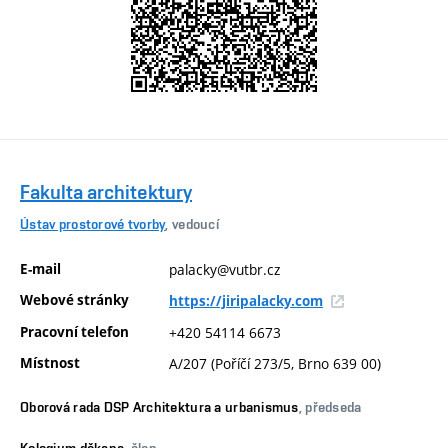
Fakulta architektury
Ústav prostorové tvorby
, vedoucí
E-mail
palacky@vutbr.cz
Webové stránky
https://jiripalacky.com
Pracovní telefon
+420 54114 6673
Místnost
A/207 (Poříčí 273/5, Brno 639 00)
Oborová rada DSP Architektura a urbanismus
, předseda
Kolegium děkana
, člen