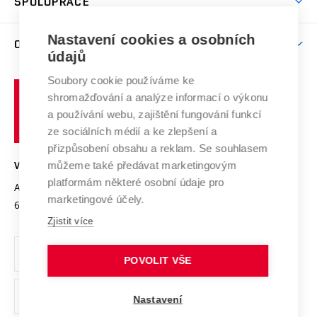
SPOLUPRÁCE
Celoživotní vzdělávání
Brno
Podpora excelence
Závěrečné práce
Studium bez bariér
Zpracování osobních údajů uchazečů o studium
Firemní spolupráce
Mezinárodní vědecká rada
Nastavení cookies a osobních
O UNIVERZITĚ
Doktorské studium
Podpora podnikání
E-přihláška
údajů
Zahraniční spolupráce
Systém zajišťování kvality výzkumu
Profil univerzity
Spolupráce se školami
Soubory cookie používáme ke
Vysoké
Výzkumné infrastruktury
shromažďování a analýze informací o výkonu
Udržitelná univerzita
učení
Služby univerzity
Transfer znalostí
a používání webu, zajištění fungování funkcí
technické
Podnikavá univerzita / ContriBUTe
Mezinárodní dohody
ze sociálních médií a ke zlepšení a
Open Science
v
Bezpečná univerzita
přizpůsobení obsahu a reklam. Se souhlasem
Univerzitní sítě
Brně
Projekty
můžeme také předávat marketingovým
VYSOKÉ UČENÍ TECHNICKÉ V BRNĚ
Vyznamenání
platformám některé osobní údaje pro
Projekty ze strukturálních fondů
Antonínská 548/1
www.vut.cz
marketingové účely.
Organizační struktura
602 00 Brno
vut@vutbr.cz
Specifický výzkum
Zjistit více
Úřední deska
Ochrana osobních údajů
POVOLIT VŠE
(externí
Pracovní příležitosti
Nastavení
odkaz)
Podpora a rozvoj zaměstnanců a studujících