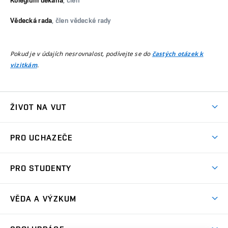
Vědecká rada
, člen vědecké rady
Pokud je v údajích nesrovnalost, podívejte se do
častých otázek k
.
vizitkám
ŽIVOT NA VUT
Atmosféra VUT
PRO UCHAZEČE
Prostory školy
Proč na VUT
Koleje
PRO STUDENTY
Studijní programy
Stravování
Předměty
Studijní předpisy
Studium a stáže v zahraničí
Stipendia
Dny otevřených dveří
VĚDA A VÝZKUM
Sport na VUT
(externí
Studijní programy
Poplatky za studium
Uznání zahraničního vzdělání
Knihovny
Aktivity pro juniory
Studentský život
odkaz)
Věda a výzkum na VUT
Harmonogram akademického roku
Zpracování osobních údajů studentů
Sociální bezpečí