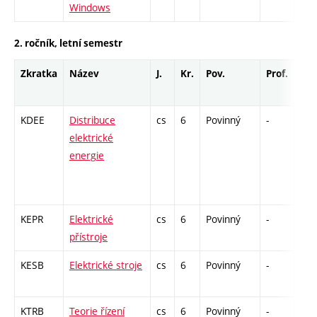
Windows
2. ročník, letní semestr
Zkratka
Název
J.
Kr.
Pov.
Prof.
Uk.
KDEE
Distribuce
cs
6
Povinný
-
zá,z
elektrické
energie
KEPR
Elektrické
cs
6
Povinný
-
zá,z
přístroje
KESB
Elektrické stroje
cs
6
Povinný
-
zá,z
KTRB
Teorie řízení
cs
6
Povinný
-
zá,z