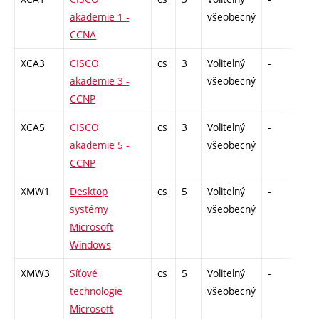
akademie 1 -
všeobecný
CCNA
XCA3
CISCO
cs
3
Volitelný
-
zk
akademie 3 -
všeobecný
CCNP
XCA5
CISCO
cs
3
Volitelný
-
zk
akademie 5 -
všeobecný
CCNP
XMW1
Desktop
cs
5
Volitelný
-
zk
systémy
všeobecný
Microsoft
Windows
XMW3
Síťové
cs
5
Volitelný
-
zk
technologie
všeobecný
Microsoft