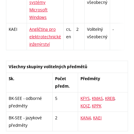
systémy
všeobecný
Microsoft
Windows
KAEI
Angličtina pro
cs,
2
Volitelný
-
zk
elektrotechnické
en
všeobecný
inženýrství
Všechny skupiny volitelných předmětů
Sk.
Počet
Předměty
předm.
BK-SEE - odborné
5
KFYS
,
KMAS
,
KREB
,
předměty
KOJZ
,
KPPK
BK-SEE - jazykové
2
KAN4
,
KAEI
předměty