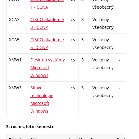
1 - CCNA
všeobecný
XCA3
CISCO akademie
cs
3
Volitelný
-
zk
3 - CCNP
všeobecný
XCA5
CISCO akademie
cs
3
Volitelný
-
zk
5 - CCNP
všeobecný
XMW1
Desktop systémy
cs
5
Volitelný
-
zk
Microsoft
všeobecný
Windows
XMW3
Síťové
cs
5
Volitelný
-
zk
technologie
všeobecný
Microsoft
Windows
3. ročník, letní semestr