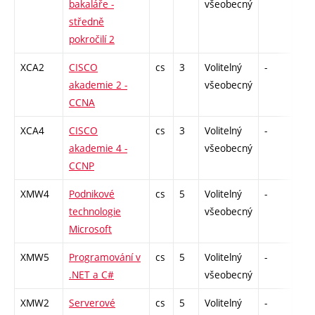
bakaláře -
všeobecný
středně
pokročilí 2
XCA2
CISCO
cs
3
Volitelný
-
zk
akademie 2 -
všeobecný
CCNA
XCA4
CISCO
cs
3
Volitelný
-
zk
akademie 4 -
všeobecný
CCNP
XMW4
Podnikové
cs
5
Volitelný
-
zk
technologie
všeobecný
Microsoft
XMW5
Programování v
cs
5
Volitelný
-
zk
.NET a C#
všeobecný
XMW2
Serverové
cs
5
Volitelný
-
zk