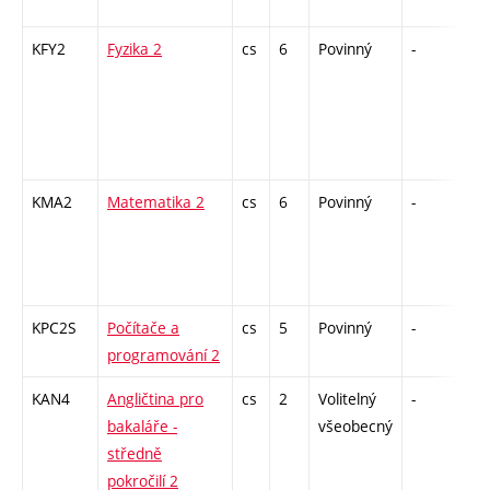
KFY2
Fyzika 2
cs
6
Povinný
-
zá,z
KMA2
Matematika 2
cs
6
Povinný
-
zá,z
KPC2S
Počítače a
cs
5
Povinný
-
kl
programování 2
KAN4
Angličtina pro
cs
2
Volitelný
-
zk
bakaláře -
všeobecný
středně
pokročilí 2