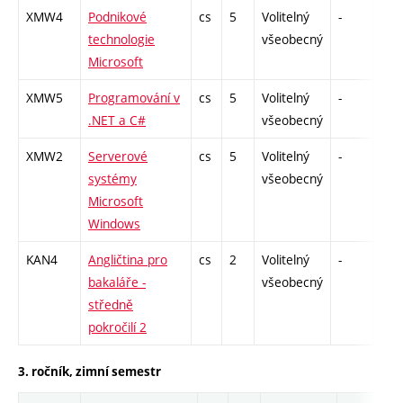
XMW4
Podnikové
cs
5
Volitelný
-
zk
technologie
všeobecný
Microsoft
XMW5
Programování v
cs
5
Volitelný
-
zk
.NET a C#
všeobecný
XMW2
Serverové
cs
5
Volitelný
-
zk
systémy
všeobecný
Microsoft
Windows
KAN4
Angličtina pro
cs
2
Volitelný
-
zk
bakaláře -
všeobecný
středně
pokročilí 2
3. ročník, zimní semestr