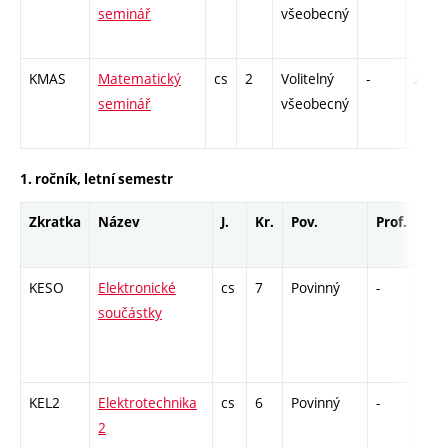
seminář
všeobecný
KMAS
Matematický
cs
2
Volitelný
-
zá
seminář
všeobecný
1. ročník, letní semestr
Zkratka
Název
J.
Kr.
Pov.
Prof.
Uk.
KESO
Elektronické
cs
7
Povinný
-
zá,z
součástky
KEL2
Elektrotechnika
cs
6
Povinný
-
zá,z
2