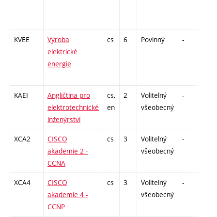
KVEE
Výroba
cs
6
Povinný
-
zá,z
elektrické
energie
KAEI
Angličtina pro
cs,
2
Volitelný
-
zk
elektrotechnické
en
všeobecný
inženýrství
XCA2
CISCO
cs
3
Volitelný
-
zk
akademie 2 -
všeobecný
CCNA
XCA4
CISCO
cs
3
Volitelný
-
zk
akademie 4 -
všeobecný
CCNP