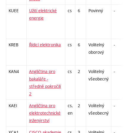
KUEE
Užití elektrické
cs
6
Povinný
-
zá
energie
KREB
Řídicí elektronika
cs
6
Volitelný
-
zá
oborový
KAN4
Angličtina pro
cs
2
Volitelný
-
zk
bakaláře -
všeobecný
středně pokročilí
2
KAEI
Angličtina pro
cs,
2
Volitelný
-
zk
elektrotechnické
en
všeobecný
inženýrství
XCA1
CISCO akademie
cs
3
Volitelný
-
zk