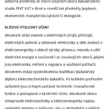
odborné předměty ze všech ostatních oborů bakalářského
studia FEKT VUT v Brně a rovněž tak předměty jazykové,
ekonomické, manažersko správní či ekologické.
KLÍČOVÉ VÝSLEDKY UČENÍ
Absolvent získá znalosti z elektrických strojů, přístrojů,
elektrických pohonů a výkonové elektroniky a dále znalosti z
elektroenergetiky z oblastí výroby, přenosu, rozvodu a užití
elektrické energie a současně i ze souvisejících oborů, jakými
jsou elektronika, měření a regulace a využívání počítačů.
Absolventi získají vysokoškolskou kvalifikaci (bakalářský
diplom) elektrotechnického bakaláře. Po krátkém profesním
zaškolení jsou schopni zastávat technické i manažerské
funkce a postupovat v kariérním růstu.
Absolventi oboru
silnoproudé elektrotechniky a elektroenergetiky najdou
uplatnění zejména v průmyslu, ale i v obchodních a dalších