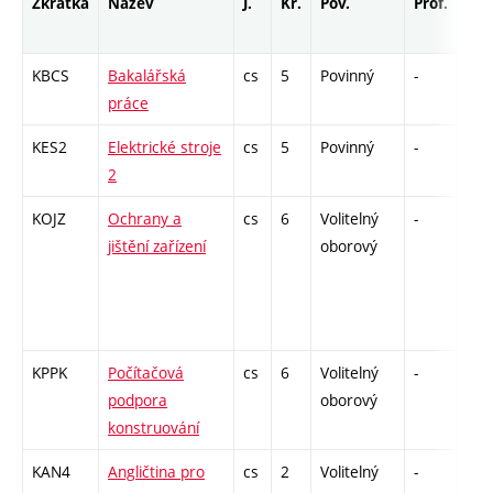
Zkratka
Název
J.
Kr.
Pov.
Prof.
Uk.
KBCS
Bakalářská
cs
5
Povinný
-
zá
práce
KES2
Elektrické stroje
cs
5
Povinný
-
zá,z
2
KOJZ
Ochrany a
cs
6
Volitelný
-
zá,z
jištění zařízení
oborový
KPPK
Počítačová
cs
6
Volitelný
-
kl
podpora
oborový
konstruování
KAN4
Angličtina pro
cs
2
Volitelný
-
zk