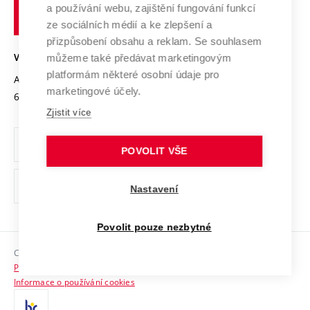
Transfer znalostí
a používání webu, zajištění fungování funkcí
technické
Podnikavá univerzita / ContriBUTe
Mezinárodní dohody
ze sociálních médií a ke zlepšení a
Open Science
v
Bezpečná univerzita
přizpůsobení obsahu a reklam. Se souhlasem
Univerzitní sítě
Brně
Projekty
můžeme také předávat marketingovým
VYSOKÉ UČENÍ TECHNICKÉ V BRNĚ
Vyznamenání
platformám některé osobní údaje pro
Projekty ze strukturálních fondů
Antonínská 548/1
www.vut.cz
marketingové účely.
Organizační struktura
602 00 Brno
vut@vutbr.cz
Specifický výzkum
Zjistit více
Úřední deska
Ochrana osobních údajů
POVOLIT VŠE
(externí
Pracovní příležitosti
Nastavení
odkaz)
Podpora a rozvoj zaměstnanců a studujících
Povolit pouze nezbytné
Rovné příležitosti
Copyright © 2026 VUT
Sociální bezpečí
Prohlášení o přístupnosti
HR Award
Informace o používání cookies