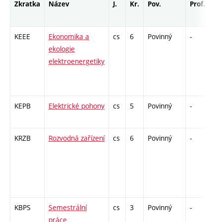
Zkratka
Název
J.
Kr.
Pov.
Prof.
Uk
KEEE
Ekonomika a
cs
6
Povinný
-
zá
ekologie
elektroenergetiky
KEPB
Elektrické pohony
cs
5
Povinný
-
zá
KRZB
Rozvodná zařízení
cs
6
Povinný
-
zá
KBPS
Semestrální
cs
3
Povinný
-
kl
práce