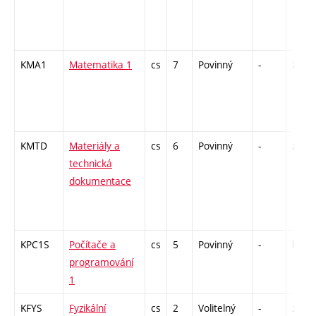
KMA1
Matematika 1
cs
7
Povinný
-
zá,zk
KMTD
Materiály a
cs
6
Povinný
-
zá,zk
technická
dokumentace
KPC1S
Počítače a
cs
5
Povinný
-
kl
programování
1
KFYS
Fyzikální
cs
2
Volitelný
-
zá