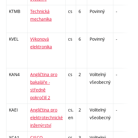
KTMB
Technická
cs
6
Povinný
-
zá,z
mechanika
KVEL
Výkonová
cs
6
Povinný
-
zá,z
elektronika
KAN4
Angličtina pro
cs
2
Volitelný
-
zk
bakaláře -
všeobecný
středně
pokročilí 2
KAEI
Angličtina pro
cs,
2
Volitelný
-
zk
elektrotechnické
en
všeobecný
inženýrství
XCA1
CISCO
cs
3
Volitelný
-
zk