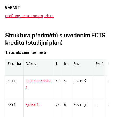
GARANT
prof. Ing. Petr Toman, Ph.D.
Struktura předmětů s uvedením ECTS
kreditů (studijní plán)
1. ročník, zimní semestr
Zkratka
Název
J.
Kr.
Pov.
Prof.
Uk.
KEL1
Elektrotechnika
cs
5
Povinný
-
zá,zk
1
KFY1
Fyzika 1
cs
6
Povinný
-
zá,zk