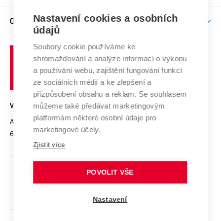
Závěrečné práce
Studium bez bariér
Zpracování osobních údajů uchazečů o studium
Firemní spolupráce
Mezinárodní vědecká rada
Nastavení cookies a osobních
O UNIVERZITĚ
Doktorské studium
Podpora podnikání
E-přihláška
údajů
Zahraniční spolupráce
Systém zajišťování kvality výzkumu
Profil univerzity
Spolupráce se školami
Soubory cookie používáme ke
Vysoké
Výzkumné infrastruktury
shromažďování a analýze informací o výkonu
Udržitelná univerzita
učení
Služby univerzity
Transfer znalostí
a používání webu, zajištění fungování funkcí
technické
Podnikavá univerzita / ContriBUTe
Mezinárodní dohody
ze sociálních médií a ke zlepšení a
Open Science
v
Bezpečná univerzita
přizpůsobení obsahu a reklam. Se souhlasem
Univerzitní sítě
Brně
Projekty
můžeme také předávat marketingovým
VYSOKÉ UČENÍ TECHNICKÉ V BRNĚ
Vyznamenání
platformám některé osobní údaje pro
Projekty ze strukturálních fondů
Antonínská 548/1
www.vut.cz
marketingové účely.
Organizační struktura
602 00 Brno
vut@vutbr.cz
Specifický výzkum
Zjistit více
Úřední deska
Ochrana osobních údajů
POVOLIT VŠE
(externí
Pracovní příležitosti
Nastavení
odkaz)
Podpora a rozvoj zaměstnanců a studujících