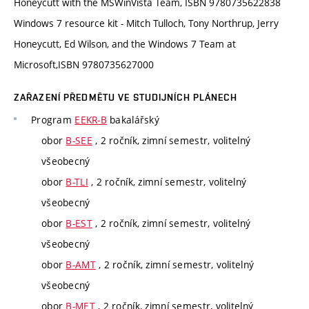
Honeycutt with the MSWinVista Team, ISBN 9780735622838
Windows 7 resource kit - Mitch Tulloch, Tony Northrup, Jerry
Honeycutt, Ed Wilson, and the Windows 7 Team at
Microsoft,ISBN 9780735627000
ZAŘAZENÍ PŘEDMĚTU VE STUDIJNÍCH PLÁNECH
Program
EEKR-B
bakalářský
obor
B-SEE
, 2 ročník, zimní semestr, volitelný
všeobecný
obor
B-TLI
, 2 ročník, zimní semestr, volitelný
všeobecný
obor
B-EST
, 2 ročník, zimní semestr, volitelný
všeobecný
obor
B-AMT
, 2 ročník, zimní semestr, volitelný
všeobecný
obor
B-MET
, 2 ročník, zimní semestr, volitelný