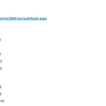
erver2008/en/usdefault.aspx
ý
ý
ný
ný
ý
ý
cný