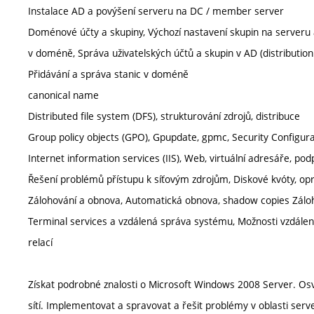
Instalace AD a povýšení serveru na DC / member server
Doménové účty a skupiny, Výchozí nastavení skupin na serveru a
v doméně, Správa uživatelských účtů a skupin v AD (distribution 
Přidávání a správa stanic v doméně
canonical name
Distributed file system (DFS), strukturování zdrojů, distribuce
Group policy objects (GPO), Gpupdate, gpmc, Security Configura
Internet information services (IIS), Web, virtuální adresáře, pod
Řešení problémů přístupu k síťovým zdrojům, Diskové kvóty, opr
Zálohování a obnova, Automatická obnova, shadow copies Záloh
Terminal services a vzdálená správa systému, Možnosti vzdálené
relací
Získat podrobné znalosti o Microsoft Windows 2008 Server. Osvoj
sítí. Implementovat a spravovat a řešit problémy v oblasti serv