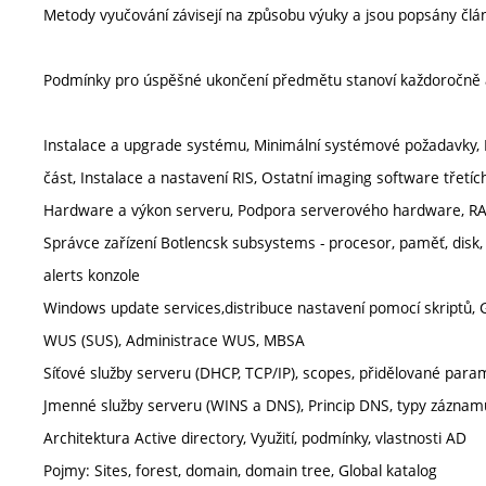
Metody vyučování závisejí na způsobu výuky a jsou popsány člá
Podmínky pro úspěšné ukončení předmětu stanoví každoročně 
Instalace a upgrade systému, Minimální systémové požadavky, I
část, Instalace a nastavení RIS, Ostatní imaging software třetíc
Hardware a výkon serveru, Podpora serverového hardware, RAI
Správce zařízení Botlencsk subsystems - procesor, paměť, disk
alerts konzole
Windows update services,distribuce nastavení pomocí skriptů,
WUS (SUS), Administrace WUS, MBSA
Síťové služby serveru (DHCP, TCP/IP), scopes, přidělované para
Jmenné služby serveru (WINS a DNS), Princip DNS, typy záznamů
Architektura Active directory, Využití, podmínky, vlastnosti AD
Pojmy: Sites, forest, domain, domain tree, Global katalog