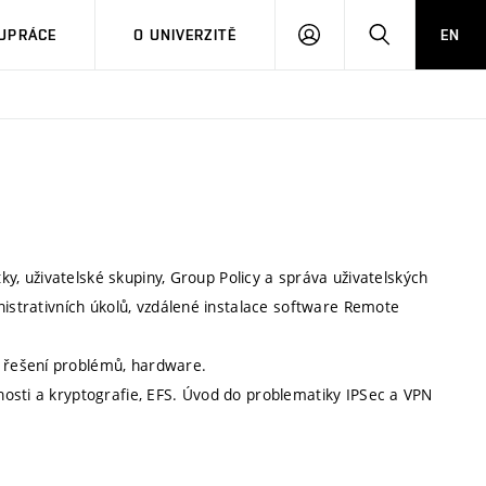
PŘIHLÁSIT
HLEDAT
UPRÁCE
O UNIVERZITĚ
EN
SE
tky, uživatelské skupiny, Group Policy a správa uživatelských
nistrativních úkolů, vzdálené instalace software Remote
 řešení problémů, hardware.
osti a kryptografie, EFS. Úvod do problematiky IPSec a VPN