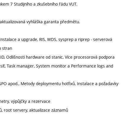
nkem 7 Studijního a zkušebního řádu VUT.
aktualizovaná vyhláška garanta předmětu.
nstalace a upgrade, RIS, WDS, sysprep a riprep - serverová
h stran
D, Odlišnosti hardware od stanic, Více procesorová podpora
, síť, Task manager, System monitor a Performance logs and
 GPO apod., Metody deploymentu hotfixů, Instalace a požadavky
metry, výpůjčky a rezervace
, root servery, aktualizace záznamů