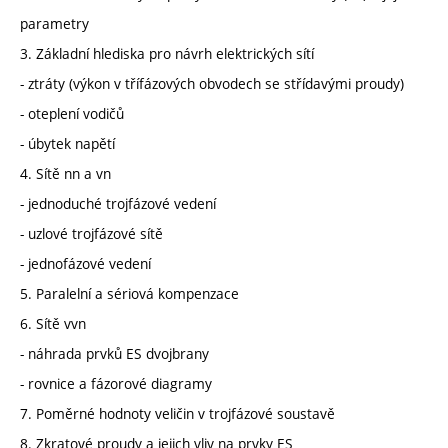
parametry
3. Základní hlediska pro návrh elektrických sítí
- ztráty (výkon v třífázových obvodech se střídavými proudy)
- oteplení vodičů
- úbytek napětí
4. Sítě nn a vn
- jednoduché trojfázové vedení
- uzlové trojfázové sítě
- jednofázové vedení
5. Paralelní a sériová kompenzace
6. Sítě vvn
- náhrada prvků ES dvojbrany
- rovnice a fázorové diagramy
7. Poměrné hodnoty veličin v trojfázové soustavě
8. Zkratové proudy a jejich vliv na prvky ES