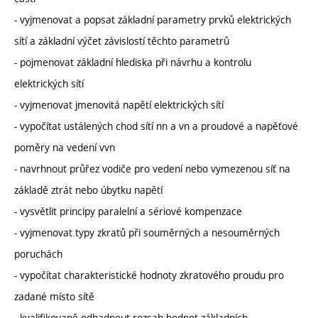
- vyjmenovat a popsat základní parametry prvků elektrických
sítí a základní výčet závislostí těchto parametrů
- pojmenovat základní hlediska při návrhu a kontrolu
elektrických sítí
- vyjmenovat jmenovitá napětí elektrických sítí
- vypočítat ustálených chod sítí nn a vn a proudové a napěťové
poměry na vedení vvn
- navrhnout průřez vodiče pro vedení nebo vymezenou síť na
základě ztrát nebo úbytku napětí
- vysvětlit principy paralelní a sériové kompenzace
- vyjmenovat typy zkratů při souměrných a nesouměrných
poruchách
- vypočítat charakteristické hodnoty zkratového proudu pro
zadané místo sítě
- kvalifikovaně odhadnout rozsah hodnot základních