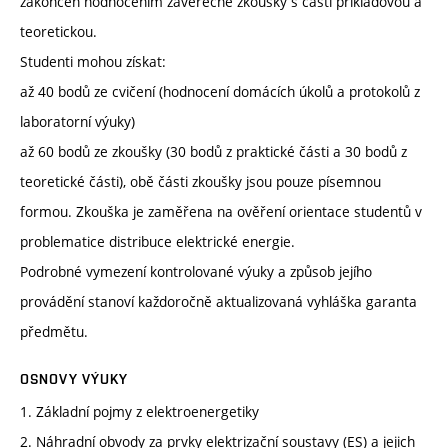
zakončen hodnocením závěrečné zkoušky s částí příkladovou a
teoretickou.
Studenti mohou získat:
až 40 bodů ze cvičení (hodnocení domácích úkolů a protokolů z
laboratorní výuky)
až 60 bodů ze zkoušky (30 bodů z praktické části a 30 bodů z
teoretické části), obě části zkoušky jsou pouze písemnou
formou. Zkouška je zaměřena na ověření orientace studentů v
problematice distribuce elektrické energie.
Podrobné vymezení kontrolované výuky a způsob jejího
provádění stanoví každoročně aktualizovaná vyhláška garanta
předmětu.
OSNOVY VÝUKY
1. Základní pojmy z elektroenergetiky
2. Náhradní obvody za prvky elektrizační soustavy (ES) a jejich