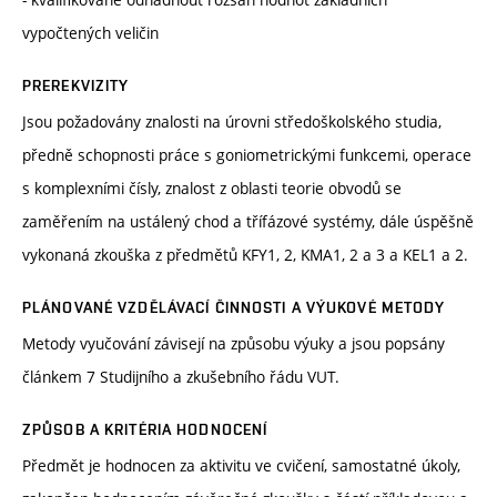
vypočtených veličin
PREREKVIZITY
Jsou požadovány znalosti na úrovni středoškolského studia,
předně schopnosti práce s goniometrickými funkcemi, operace
s komplexními čísly, znalost z oblasti teorie obvodů se
zaměřením na ustálený chod a třífázové systémy, dále úspěšně
vykonaná zkouška z předmětů KFY1, 2, KMA1, 2 a 3 a KEL1 a 2.
PLÁNOVANÉ VZDĚLÁVACÍ ČINNOSTI A VÝUKOVÉ METODY
Metody vyučování závisejí na způsobu výuky a jsou popsány
článkem 7 Studijního a zkušebního řádu VUT.
ZPŮSOB A KRITÉRIA HODNOCENÍ
Předmět je hodnocen za aktivitu ve cvičení, samostatné úkoly,