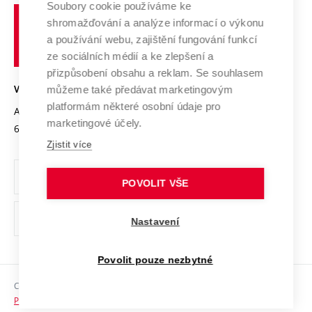
Spolupráce se školami
Soubory cookie používáme ke
Vysoké
Výzkumné infrastruktury
shromažďování a analýze informací o výkonu
Udržitelná univerzita
učení
Služby univerzity
Transfer znalostí
a používání webu, zajištění fungování funkcí
technické
Podnikavá univerzita / ContriBUTe
Mezinárodní dohody
ze sociálních médií a ke zlepšení a
Open Science
v
Bezpečná univerzita
přizpůsobení obsahu a reklam. Se souhlasem
Univerzitní sítě
Brně
Projekty
můžeme také předávat marketingovým
VYSOKÉ UČENÍ TECHNICKÉ V BRNĚ
Vyznamenání
platformám některé osobní údaje pro
Projekty ze strukturálních fondů
Antonínská 548/1
www.vut.cz
marketingové účely.
Organizační struktura
602 00 Brno
vut@vutbr.cz
Specifický výzkum
Zjistit více
Úřední deska
Ochrana osobních údajů
POVOLIT VŠE
(externí
Pracovní příležitosti
Nastavení
odkaz)
Podpora a rozvoj zaměstnanců a studujících
Povolit pouze nezbytné
Rovné příležitosti
Copyright © 2026 VUT
Sociální bezpečí
Prohlášení o přístupnosti
HR Award