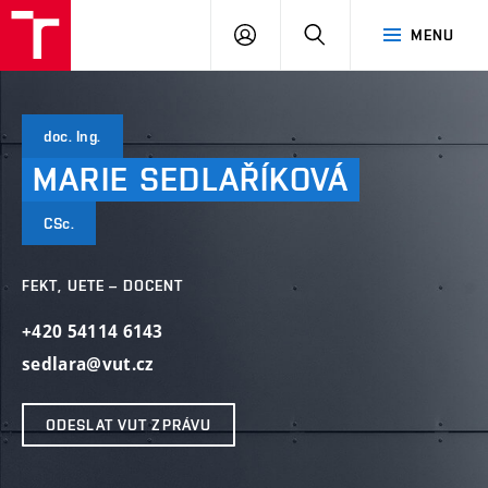
VUT
PŘIHLÁSIT
HLEDAT
MENU
SE
doc. Ing.
MARIE
SEDLAŘÍKOVÁ
CSc.
FEKT, UETE – DOCENT
+420 54114 6143
sedlara@vut.cz
ODESLAT VUT ZPRÁVU