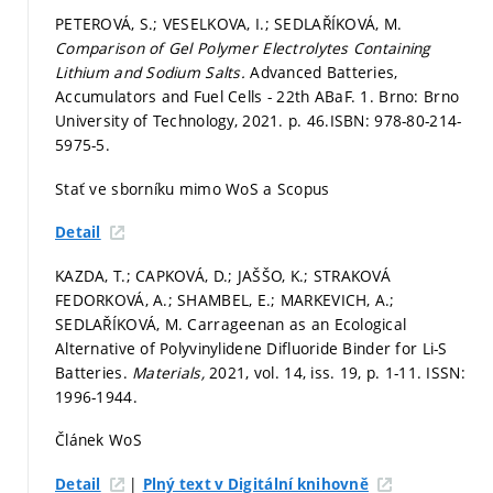
PETEROVÁ, S.; VESELKOVA, I.; SEDLAŘÍKOVÁ, M.
Comparison of Gel Polymer Electrolytes Containing
Lithium and Sodium Salts.
Advanced Batteries,
Accumulators and Fuel Cells - 22th ABaF. 1. Brno: Brno
University of Technology, 2021.
p. 46.
ISBN: 978-80-214-
5975-5.
Stať ve sborníku mimo WoS a Scopus
Detail
KAZDA, T.; CAPKOVÁ, D.; JAŠŠO, K.; STRAKOVÁ
FEDORKOVÁ, A.; SHAMBEL, E.; MARKEVICH, A.;
SEDLAŘÍKOVÁ, M. Carrageenan as an Ecological
Alternative of Polyvinylidene Difluoride Binder for Li-S
Batteries.
Materials,
2021, vol. 14, iss. 19,
p. 1-11.
ISSN:
1996-1944.
Článek WoS
|
Detail
Plný text v Digitální knihovně