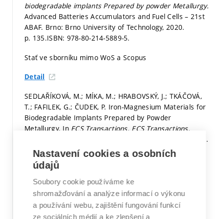
biodegradable implants Prepared by powder Metallurgy.
Advanced Batteries Accumulators and Fuel Cells – 21st
ABAF. Brno: Brno University of Technology, 2020.
p. 135.
ISBN: 978-80-214-5889-5.
Stať ve sborníku mimo WoS a Scopus
Detail
SEDLAŘÍKOVÁ, M.; MÍKA, M.; HRABOVSKÝ, J.; TKÁČOVÁ,
T.; FAFILEK, G.; ČUDEK, P. Iron-Magnesium Materials for
Biodegradable Implants Prepared by Powder
Metallurgy. In
ECS Transactions.
ECS Transactions.
Pennington, USA: The Electrochemical Society, 2020. iss.
1,
p. 249-253.
ISBN: 9781607685395. ISSN: 1938-6737.
Nastavení cookies a osobních
údajů
Stať ve sborníku v databázi WoS či Scopus
Soubory cookie používáme ke
Detail
shromažďování a analýze informací o výkonu
a používání webu, zajištění fungování funkcí
SEDLAŘÍKOVÁ, M.; MIKA, M.; ČUDEK, P.; FAFILEK, G.;
ze sociálních médií a ke zlepšení a
TKÁČOVÁ, T.; HRABOVSKÝ, J.
Iron Magnesium Materials