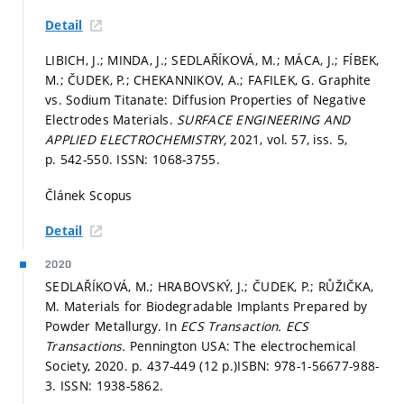
Detail
LIBICH, J.; MINDA, J.; SEDLAŘÍKOVÁ, M.; MÁCA, J.; FÍBEK,
M.; ČUDEK, P.; CHEKANNIKOV, A.; FAFILEK, G. Graphite
vs. Sodium Titanate: Diffusion Properties of Negative
Electrodes Materials.
SURFACE ENGINEERING AND
APPLIED ELECTROCHEMISTRY,
2021, vol. 57, iss. 5,
p. 542-550.
ISSN: 1068-3755.
Článek Scopus
Detail
2020
SEDLAŘÍKOVÁ, M.; HRABOVSKÝ, J.; ČUDEK, P.; RŮŽIČKA,
M. Materials for Biodegradable Implants Prepared by
Powder Metallurgy. In
ECS Transaction.
ECS
Transactions.
Pennington USA: The electrochemical
Society, 2020.
p. 437-449 (12 p.)
ISBN: 978-1-56677-988-
3. ISSN: 1938-5862.