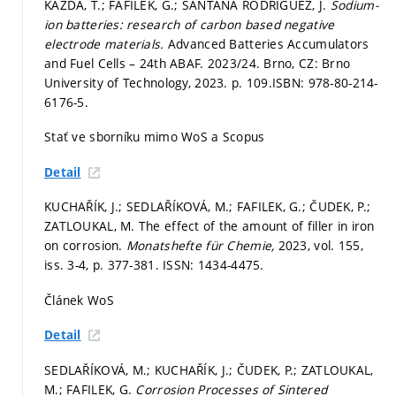
KAZDA, T.; FAFILEK, G.; SANTANA RODRÍGUEZ, J.
Sodium-
ion batteries: research of carbon based negative
electrode materials.
Advanced Batteries Accumulators
and Fuel Cells – 24th ABAF. 2023/24. Brno, CZ: Brno
University of Technology, 2023.
p. 109.
ISBN: 978-80-214-
6176-5.
Stať ve sborníku mimo WoS a Scopus
Detail
KUCHAŘÍK, J.; SEDLAŘÍKOVÁ, M.; FAFILEK, G.; ČUDEK, P.;
ZATLOUKAL, M. The effect of the amount of filler in iron
on corrosion.
Monatshefte für Chemie,
2023, vol. 155,
iss. 3-4,
p. 377-381.
ISSN: 1434-4475.
Článek WoS
Detail
SEDLAŘÍKOVÁ, M.; KUCHAŘÍK, J.; ČUDEK, P.; ZATLOUKAL,
M.; FAFILEK, G.
Corrosion Processes of Sintered