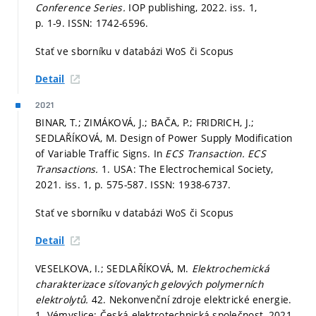
Conference Series.
IOP publishing, 2022. iss. 1,
p. 1-9.
ISSN: 1742-6596.
Stať ve sborníku v databázi WoS či Scopus
Detail
2021
BINAR, T.; ZIMÁKOVÁ, J.; BAČA, P.; FRIDRICH, J.;
SEDLAŘÍKOVÁ, M. Design of Power Supply Modification
of Variable Traffic Signs. In
ECS Transaction.
ECS
Transactions.
1. USA: The Electrochemical Society,
2021. iss. 1,
p. 575-587.
ISSN: 1938-6737.
Stať ve sborníku v databázi WoS či Scopus
Detail
VESELKOVA, I.; SEDLAŘÍKOVÁ, M.
Elektrochemická
charakterizace síťovaných gelových polymerních
elektrolytů.
42. Nekonvenční zdroje elektrické energie.
1. Vémyslice: Česká elektrotechnická společnost, 2021.