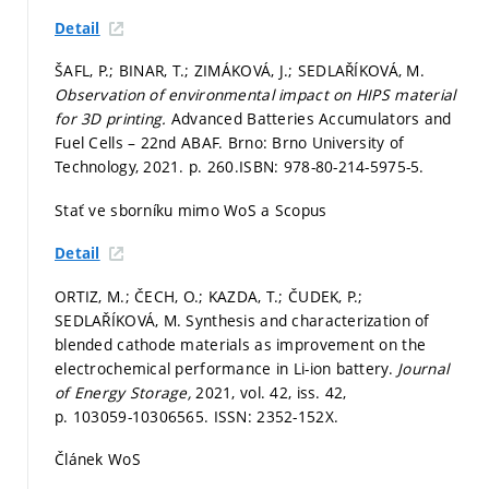
Detail
ŠAFL, P.; BINAR, T.; ZIMÁKOVÁ, J.; SEDLAŘÍKOVÁ, M.
Observation of environmental impact on HIPS material
for 3D printing.
Advanced Batteries Accumulators and
Fuel Cells – 22nd ABAF. Brno: Brno University of
Technology, 2021.
p. 260.
ISBN: 978-80-214-5975-5.
Stať ve sborníku mimo WoS a Scopus
Detail
ORTIZ, M.; ČECH, O.; KAZDA, T.; ČUDEK, P.;
SEDLAŘÍKOVÁ, M. Synthesis and characterization of
blended cathode materials as improvement on the
electrochemical performance in Li-ion battery.
Journal
of Energy Storage,
2021, vol. 42, iss. 42,
p. 103059-10306565.
ISSN: 2352-152X.
Článek WoS