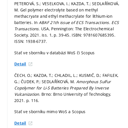
PETEROVÁ, S.; VESELKOVA, I.; KAZDA, T.; SEDLAŘÍKOVÁ,
M. Gel polymer electrolyte based on methyl
methacryate and ethyl methacrylate for lithium-ion
batteries. In
ABAF 21th issue of ECS Transactions.
ECS
Transactions.
USA, Pennington: The Electrochemical
Society, 2021. iss. 1,
p. 39-45.
ISBN: 9781607685395.
ISSN: 1938-6737.
Stať ve sborníku v databázi WoS či Scopus
Detail
ČECH, O.; KAZDA, T.; CHLADIL, L.; KUSMIČ, D.; FAFILEK,
G.; ČUDEK, P.; SEDLAŘÍKOVÁ, M.
Amorphous Sulfur
Copolymer for Li-S Batteries Prepared By Inverse
Vulcanization.
Brno: Brno University of Technology,
2021.
p. 116.
Stať ve sborníku mimo WoS a Scopus
Detail