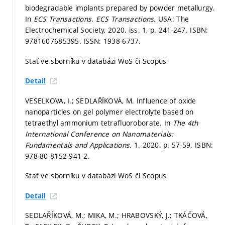
biodegradable implants prepared by powder metallurgy.
In
ECS Transactions.
ECS Transactions.
USA: The
Electrochemical Society, 2020. iss. 1,
p. 241-247.
ISBN:
9781607685395. ISSN: 1938-6737.
Stať ve sborníku v databázi WoS či Scopus
Detail
VESELKOVA, I.; SEDLAŘÍKOVÁ, M. Influence of oxide
nanoparticles on gel polymer electrolyte based on
tetraethyl ammonium tetrafluoroborate. In
The 4th
International Conference on Nanomaterials:
Fundamentals and Applications.
1. 2020.
p. 57-59.
ISBN:
978-80-8152-941-2.
Stať ve sborníku v databázi WoS či Scopus
Detail
SEDLAŘÍKOVÁ, M.; MIKA, M.; HRABOVSKÝ, J.; TKÁČOVÁ,