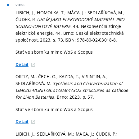
2023
LIBICH, J.; HOMOLKA, T.; MÁCA, J.; SEDLAŘÍKOVÁ, M.;
ČUDEK, P.
UHLÍK JAKO ELEKTRODOVÝ MATERIÁL PRO
SODNO-IONTOVÉ BATERIE.
44. Nekonvenční zdroje
elektrické energie. 44. Brno: Česká elektrotechnická
společnost, 2023.
s. 73.
ISBN: 978-80-02-03018-8.
Stať ve sborníku mimo WoS a Scopus
Detail
ORTIZ, M.; ČECH, O.; KAZDA, T.; VISINTIN, A.;
SEDLAŘÍKOVÁ, M.
Synthesis and Characterization of
LiMn2O4/LiNi1/3Co1/3Mn1/3O2 structures as cathode
for Li-ion Batteries.
Brno: 2023.
p. 57.
Stať ve sborníku mimo WoS a Scopus
Detail
LIBICH, J.; SEDLAŘÍKOVÁ, M.; MÁCA, J.; ČUDEK, P.;