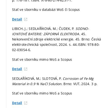
p. 178-181.
ISBN: 978-80-214-6231-1.
Stať ve sborníku v databázi WoS či Scopus
Detail
LIBICH, J.; SEDLAŘÍKOVÁ, M.; ČUDEK, P.
SODNO-
IONTOVÉ BATERIE: ZÁPORNÁ ELEKTRODA.
45.
Nekonvenční zdroje elektrické energie. 45. Brno: Česká
elektrotechnická společnost, 2024.
s. 44.
ISBN: 978-80-
02-03054-6.
Stať ve sborníku mimo WoS a Scopus
Detail
SEDLAŘÍKOVÁ, M.; SLOTOVÁ, P.
Corrosion of Fe-Mg
Material in 0.9 % NaCl Solution.
Brno: VUT, 2024. 3 p.
Stať ve sborníku mimo WoS a Scopus
Detail