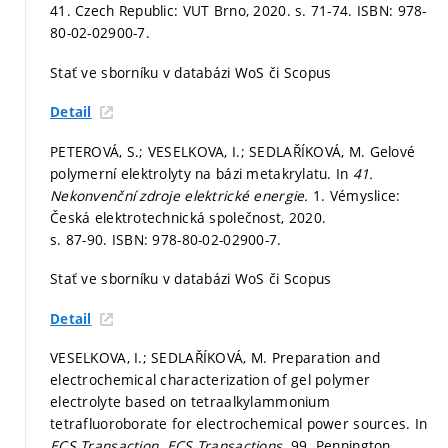
41. Czech Republic: VUT Brno, 2020.
s. 71-74.
ISBN: 978-
80-02-02900-7.
Stať ve sborníku v databázi WoS či Scopus
Detail
PETEROVÁ, S.; VESELKOVA, I.; SEDLAŘÍKOVÁ, M. Gelové
polymerní elektrolyty na bázi metakrylatu. In
41.
Nekonvenční zdroje elektrické energie.
1. Vémyslice:
Česká elektrotechnická společnost, 2020.
s. 87-90.
ISBN: 978-80-02-02900-7.
Stať ve sborníku v databázi WoS či Scopus
Detail
VESELKOVA, I.; SEDLAŘÍKOVÁ, M. Preparation and
electrochemical characterization of gel polymer
electrolyte based on tetraalkylammonium
tetrafluoroborate for electrochemical power sources. In
ECS Transaction.
ECS Transactions.
99. Pennington,