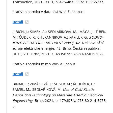
Transaction, 2021. iss. 1,
p. 475-483.
ISSN: 1938-6737.
Stať ve sborníku v databázi WoS či Scopus
Detail
LIBICH, J.; ŠIMEK, A.; SEDLAŘÍKOVÁ, M.; MÁCA, J.; FÍBEK,
M.; ČUDEK, P.; CHEKANNIKOV, A.; FAFILEK, G.
SODNO-
IONTOVÉ BATERIE: AKTUÁLNÍ VÝVOJ.
42. Nekonvenční
zdroje elektrické energie. 42. Brno, Česká republika:
UETE, VUT Brno, 2021.
s. 48.
ISBN: 978-80-02-02936-6.
Stať ve sborníku mimo WoS a Scopus
Detail
BINAR, T.; ZIMÁKOVÁ, J.; ŠUSTR, M.; ŘEHOŘEK, L.;
SÁMEL, M.; SEDLAŘÍKOVÁ, M.
Use of Cold Kinetic
Deposition Technology on Materials Used in Electrical
Engineering.
Brno: 2021.
p. 179.
ISBN: 978-80-214-5975-
5.