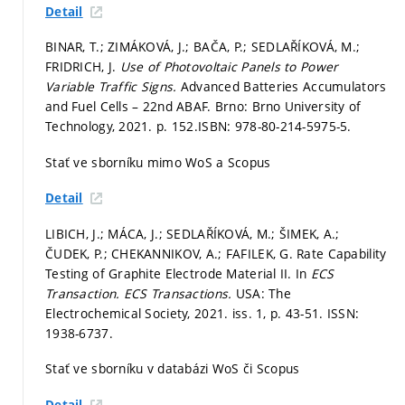
Detail
BINAR, T.; ZIMÁKOVÁ, J.; BAČA, P.; SEDLAŘÍKOVÁ, M.;
FRIDRICH, J.
Use of Photovoltaic Panels to Power
Variable Traffic Signs.
Advanced Batteries Accumulators
and Fuel Cells – 22nd ABAF. Brno: Brno University of
Technology, 2021.
p. 152.
ISBN: 978-80-214-5975-5.
Stať ve sborníku mimo WoS a Scopus
Detail
LIBICH, J.; MÁCA, J.; SEDLAŘÍKOVÁ, M.; ŠIMEK, A.;
ČUDEK, P.; CHEKANNIKOV, A.; FAFILEK, G. Rate Capability
Testing of Graphite Electrode Material II. In
ECS
Transaction.
ECS Transactions.
USA: The
Electrochemical Society, 2021. iss. 1,
p. 43-51.
ISSN:
1938-6737.
Stať ve sborníku v databázi WoS či Scopus
Detail