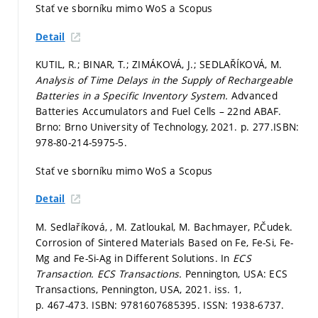
Stať ve sborníku mimo WoS a Scopus
Detail
KUTIL, R.; BINAR, T.; ZIMÁKOVÁ, J.; SEDLAŘÍKOVÁ, M.
Analysis of Time Delays in the Supply of Rechargeable
Batteries in a Specific Inventory System.
Advanced
Batteries Accumulators and Fuel Cells – 22nd ABAF.
Brno: Brno University of Technology, 2021.
p. 277.
ISBN:
978-80-214-5975-5.
Stať ve sborníku mimo WoS a Scopus
Detail
M. Sedlaříková, , M. Zatloukal, M. Bachmayer, P.Čudek.
Corrosion of Sintered Materials Based on Fe, Fe-Si, Fe-
Mg and Fe-Si-Ag in Different Solutions. In
ECS
Transaction.
ECS Transactions.
Pennington, USA: ECS
Transactions, Pennington, USA, 2021. iss. 1,
p. 467-473.
ISBN: 9781607685395. ISSN: 1938-6737.