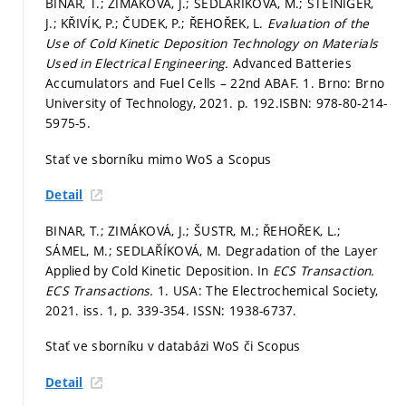
BINAR, T.; ZIMÁKOVÁ, J.; SEDLAŘÍKOVÁ, M.; ŠTEINIGER,
J.; KŘIVÍK, P.; ČUDEK, P.; ŘEHOŘEK, L.
Evaluation of the
Use of Cold Kinetic Deposition Technology on Materials
Used in Electrical Engineering.
Advanced Batteries
Accumulators and Fuel Cells – 22nd ABAF. 1. Brno: Brno
University of Technology, 2021.
p. 192.
ISBN: 978-80-214-
5975-5.
Stať ve sborníku mimo WoS a Scopus
Detail
BINAR, T.; ZIMÁKOVÁ, J.; ŠUSTR, M.; ŘEHOŘEK, L.;
SÁMEL, M.; SEDLAŘÍKOVÁ, M. Degradation of the Layer
Applied by Cold Kinetic Deposition. In
ECS Transaction.
ECS Transactions.
1. USA: The Electrochemical Society,
2021. iss. 1,
p. 339-354.
ISSN: 1938-6737.
Stať ve sborníku v databázi WoS či Scopus
Detail