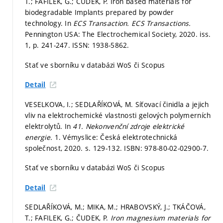
T.; FAFILEK, G.; ČUDEK, P. Iron based materials for
biodegradable Implants prepared by powder
technology. In
ECS Transaction.
ECS Transactions.
Pennington USA: The Electrochemical Society, 2020. iss.
1,
p. 241-247.
ISSN: 1938-5862.
Stať ve sborníku v databázi WoS či Scopus
Detail
VESELKOVA, I.; SEDLAŘÍKOVÁ, M. Síťovací činidla a jejich
vliv na elektrochemické vlastnosti gelových polymerních
elektrolytů. In
41. Nekonvenční zdroje elektrické
energie.
1. Vémyslice: Česká elektrotechnická
společnost, 2020.
s. 129-132.
ISBN: 978-80-02-02900-7.
Stať ve sborníku v databázi WoS či Scopus
Detail
SEDLAŘÍKOVÁ, M.; MIKA, M.; HRABOVSKÝ, J.; TKÁČOVÁ,
T.; FAFILEK, G.; ČUDEK, P.
Iron magnesium materials for