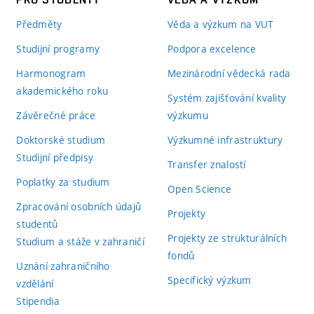
Předměty
Věda a výzkum na VUT
Studijní programy
Podpora excelence
Harmonogram
Mezinárodní vědecká rada
akademického roku
Systém zajišťování kvality
Závěrečné práce
výzkumu
Doktorské studium
Výzkumné infrastruktury
Studijní předpisy
Transfer znalostí
Poplatky za studium
Open Science
Zpracování osobních údajů
Projekty
studentů
Projekty ze strukturálních
Studium a stáže v zahraničí
fondů
Uznání zahraničního
Specifický výzkum
vzdělání
Stipendia