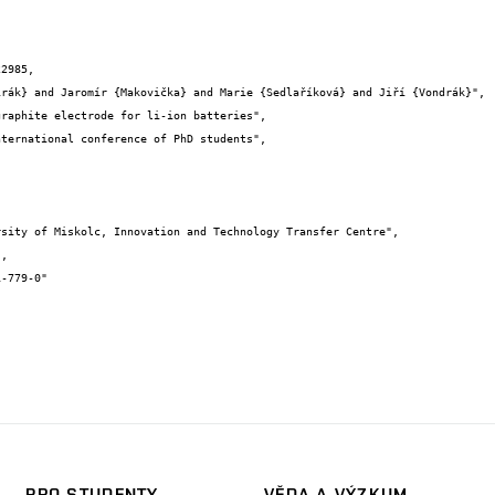
2985,

PRO STUDENTY
VĚDA A VÝZKUM