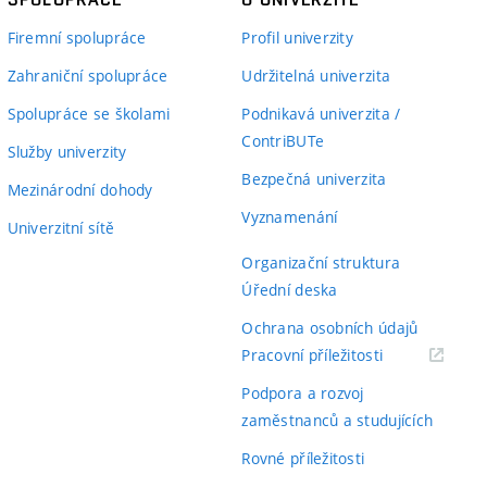
Firemní spolupráce
Profil univerzity
Zahraniční spolupráce
Udržitelná univerzita
Spolupráce se školami
Podnikavá univerzita /
ContriBUTe
Služby univerzity
Bezpečná univerzita
Mezinárodní dohody
Vyznamenání
Univerzitní sítě
Organizační struktura
Úřední deska
Ochrana osobních údajů
(externí
Pracovní příležitosti
odkaz)
Podpora a rozvoj
zaměstnanců a studujících
Rovné příležitosti