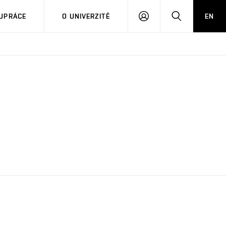
PŘIHLÁSIT
HLEDAT
UPRÁCE
O UNIVERZITĚ
EN
SE