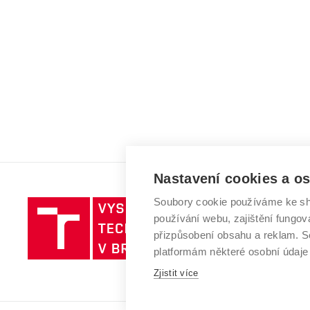
Nastavení cookies a o
Soubory cookie používáme ke sh
Vysoké
používání webu, zajištění fungová
učení
přizpůsobení obsahu a reklam.
technické
platformám některé osobní údaje
v
Brně
Zjistit více