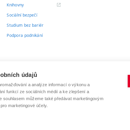
(externí
Knihovny
odkaz)
Sociální bezpečí
Studium bez bariér
Podpora podnikání
sobních údajů
romažďování a analýze informací o výkonu a
VYSOKÉ UČENÍ TECHNICKÉ V BRNĚ
ní funkcí ze sociálních médií a ke zlepšení a
Antonínská 548/1
www.vut.cz
 Se souhlasem můžeme také předávat marketingovým
602 00 Brno
vut@vutbr.cz
 pro marketingové účely.