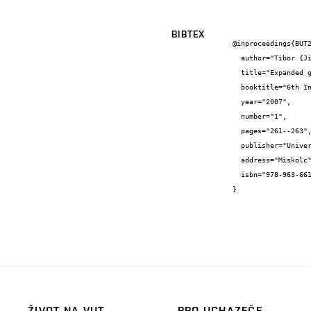
BIBTEX
@inproceedings{BUT2
  author="Tibor {Jirák} and Jaromír {Makovička} and Marie {Sedlaříková} and Jiří {Vondrák}",

  title="Expanded graphite electrode for li-ion batteries",

  booktitle="6th International conference of PhD students",

  year="2007",

  number="1",

  pages="261--263",

  publisher="University of Miskolc, Innovation and Technology Transfer Centre",

  address="Miskolc",

  isbn="978-963-661-779-0"

}
ŽIVOT NA VUT
PRO UCHAZEČE