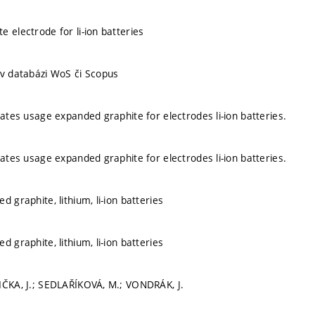
 electrode for li-ion batteries
 v databázi WoS či Scopus
rates usage expanded graphite for electrodes li-ion batteries.
rates usage expanded graphite for electrodes li-ion batteries.
d graphite, lithium, li-ion batteries
d graphite, lithium, li-ion batteries
IČKA, J.; SEDLAŘÍKOVÁ, M.; VONDRÁK, J.