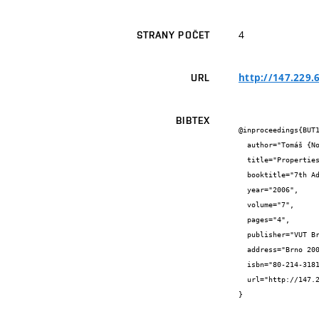
4
STRANY POČET
http://147.229
URL
BIBTEX
@inproceedings{BUT1
  author="Tomáš {Nováček} and Jiří {Vondrák} and Marie {Sedlaříková} and Petra {Šiková}",

  title="Properties of NaClO4 PMMA based gel electrolytes",

  booktitle="7th Advanced Batteries and Accumulators",

  year="2006",

  volume="7",

  pages="4",

  publisher="VUT Brno",

  address="Brno 2006",

  isbn="80-214-3181-4",

  url="http://147.229.68.79/www.aba-brno.cz/aba2006-html/introduction.php.htm"

}