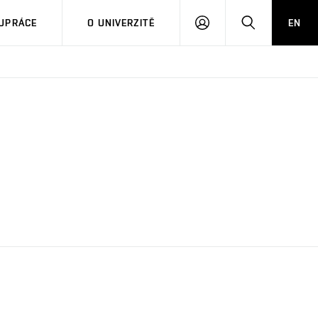
PŘIHLÁSIT
HLEDAT
UPRÁCE
O UNIVERZITĚ
EN
SE