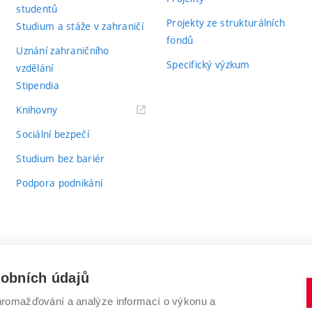
studentů
Projekty ze strukturálních
Studium a stáže v zahraničí
fondů
Uznání zahraničního
Specifický výzkum
vzdělání
Stipendia
(externí
Knihovny
odkaz)
Sociální bezpečí
Studium bez bariér
Podpora podnikání
sobních údajů
romažďování a analýze informací o výkonu a
VYSOKÉ UČENÍ TECHNICKÉ V BRNĚ