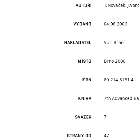
T.Nováček, J.Von
AUTOŘI
04.06.2006
VYDÁNO
VUT Brno
NAKLADATEL
Brno 2006
MÍSTO
80-214-3181-4
ISBN
7th Advanced Ba
KNIHA
7
SVAZEK
47
STRANY OD