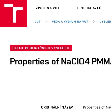
VUT
ŽIVOT NA VUT
PRO UCHAZEČE
VUT
VĚDA A VÝZKUM NA VUT
VÝSLED
DETAIL PUBLIKAČNÍHO VÝSLEDKU
Properties of NaClO4 PMMA
Properties of N
ORIGINÁLNÍ NÁZEV