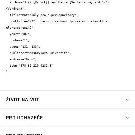
  author="Jiří {Vrbický} and Marie {Sedlaříková} and Jiří 
{Vondrák}",

  title="Materiály pro superkapacitory",

  booktitle="VII. pracovní setkání fyzikálních chemiků a 
elektrochemiků",

  year="2007",

  number="1",

  pages="131--133",

  publisher="Masarykova univerzita",

  address="Brno",

  isbn="978-80-210-4235-3"

}
ŽIVOT NA VUT
Atmosféra VUT
PRO UCHAZEČE
Prostory školy
Proč na VUT
Koleje