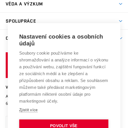
Dny otevřených dveří
VĚDA A VÝZKUM
Sport na VUT
(externí
Studijní programy
Poplatky za studium
Uznání zahraničního vzdělání
Knihovny
Aktivity pro juniory
Studentský život
odkaz)
Věda a výzkum na VUT
Harmonogram akademického roku
Zpracování osobních údajů studentů
Sociální bezpečí
SPOLUPRÁCE
Celoživotní vzdělávání
Brno
Podpora excelence
Závěrečné práce
Studium bez bariér
Zpracování osobních údajů uchazečů o studium
Firemní spolupráce
Mezinárodní vědecká rada
Nastavení cookies a osobních
O UNIVERZITĚ
Doktorské studium
Podpora podnikání
E-přihláška
údajů
Zahraniční spolupráce
Systém zajišťování kvality výzkumu
Profil univerzity
Spolupráce se školami
Soubory cookie používáme ke
Vysoké
Výzkumné infrastruktury
shromažďování a analýze informací o výkonu
Udržitelná univerzita
učení
Služby univerzity
Transfer znalostí
a používání webu, zajištění fungování funkcí
technické
Podnikavá univerzita / ContriBUTe
Mezinárodní dohody
ze sociálních médií a ke zlepšení a
Open Science
v
Bezpečná univerzita
přizpůsobení obsahu a reklam. Se souhlasem
Univerzitní sítě
Brně
Projekty
můžeme také předávat marketingovým
VYSOKÉ UČENÍ TECHNICKÉ V BRNĚ
Vyznamenání
platformám některé osobní údaje pro
Projekty ze strukturálních fondů
Antonínská 548/1
www.vut.cz
marketingové účely.
Organizační struktura
602 00 Brno
vut@vutbr.cz
Specifický výzkum
Zjistit více
Úřední deska
Ochrana osobních údajů
POVOLIT VŠE