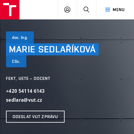
VUT
PŘIHLÁSIT
HLEDAT
MENU
SE
doc. Ing.
MARIE
SEDLAŘÍKOVÁ
CSc.
FEKT, UETE – DOCENT
+420 54114 6143
sedlara@vut.cz
ODESLAT VUT ZPRÁVU