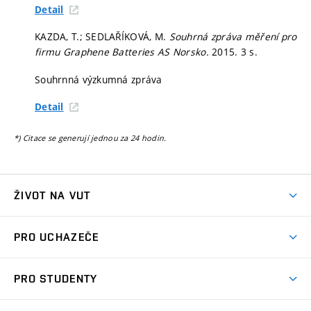
Detail
KAZDA, T.; SEDLAŘÍKOVÁ, M.
Souhrná zpráva měření pro
firmu Graphene Batteries AS Norsko.
2015. 3 s.
Souhrnná výzkumná zpráva
Detail
*) Citace se generují jednou za 24 hodin.
ŽIVOT NA VUT
Atmosféra VUT
PRO UCHAZEČE
Prostory školy
Proč na VUT
Koleje
PRO STUDENTY
Studijní programy
Stravování
Předměty
Studijní předpisy
Studium a stáže v zahraničí
Stipendia