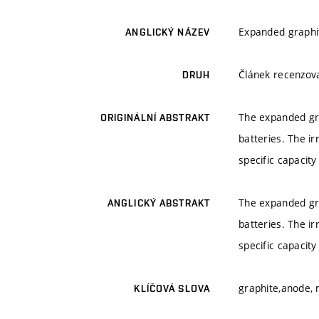
Expanded graphit
ANGLICKÝ NÁZEV
Článek recenzo
DRUH
The expanded gra
ORIGINÁLNÍ ABSTRAKT
batteries. The i
specific capacit
The expanded gra
ANGLICKÝ ABSTRAKT
batteries. The i
specific capacit
graphite,anode, 
KLÍČOVÁ SLOVA