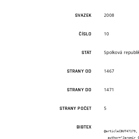
2008
SVAZEK
10
ČÍSLO
Spolková republ
STÁT
1467
STRANY OD
1471
STRANY DO
5
STRANY POČET
BIBTEX
@article{BUT47179,

  author="Jaromír {Makovička} and Marie {Sedlaříková} and Jana {Velická} and Jiří {Vondrák}",
