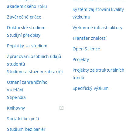
akademického roku
Systém zajišťování kvality
Závěrečné práce
výzkumu
Doktorské studium
Výzkumné infrastruktury
Studijní předpisy
Transfer znalostí
Poplatky za studium
Open Science
Zpracování osobních údajů
Projekty
studentů
Projekty ze strukturálních
Studium a stáže v zahraničí
fondů
Uznání zahraničního
Specifický výzkum
vzdělání
Stipendia
(externí
Knihovny
odkaz)
Sociální bezpečí
Studium bez bariér