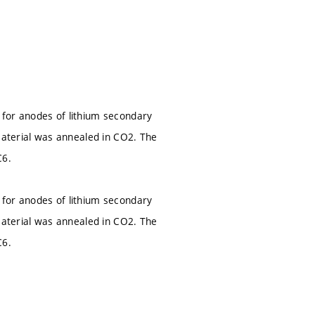
 for anodes of lithium secondary
 material was annealed in CO2. The
C6.
 for anodes of lithium secondary
 material was annealed in CO2. The
C6.