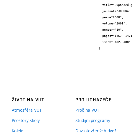
  title="Expanded graphite as an intercalation anode material for lithium systems",

  journal="JOURNAL OF SOLID STATE ELECTROCHEMISTRY",

  year="2008",

  volume="2008",

  number="10",

  pages="1467--1471",

  issn="1432-8488"

}
ŽIVOT NA VUT
PRO UCHAZEČE
Atmosféra VUT
Proč na VUT
Prostory školy
Studijní programy
Koleje
Dny otevřených dveří