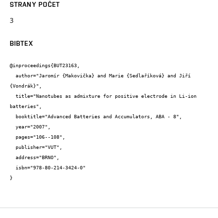
STRANY POČET
3
BIBTEX
@inproceedings{BUT23163,

  author="Jaromír {Makovička} and Marie {Sedlaříková} and Jiří 
{Vondrák}",

  title="Nanotubes as admixture for positive electrode in Li-ion 
batteries",

  booktitle="Advanced Batteries and Accumulators, ABA - 8",

  year="2007",

  pages="106--108",

  publisher="VUT",

  address="BRNO",

  isbn="978-80-214-3424-0"

}