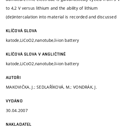
to 4,2 V versus lithium and the ability of lithium
(de)intercalation into material is recorded and discussed
KLÍČOVÁ SLOVA
katode,LiCoO2,nanotube,li-ion battery
KLÍČOVÁ SLOVA V ANGLIČTINĚ
katode,LiCoO2,nanotube,li-ion battery
AUTOŘI
MAKOVIČKA, J.; SEDLAŘÍKOVÁ, M.; VONDRÁK, J.
VYDÁNO
30.04.2007
NAKLADATEL