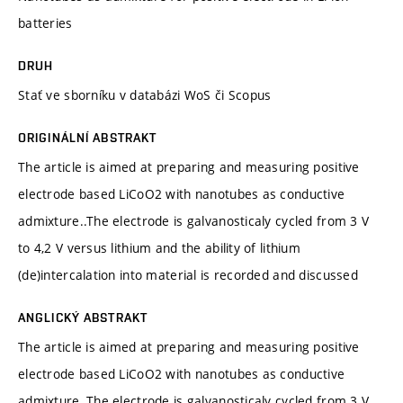
batteries
DRUH
Stať ve sborníku v databázi WoS či Scopus
ORIGINÁLNÍ ABSTRAKT
The article is aimed at preparing and measuring positive
electrode based LiCoO2 with nanotubes as conductive
admixture..The electrode is galvanosticaly cycled from 3 V
to 4,2 V versus lithium and the ability of lithium
(de)intercalation into material is recorded and discussed
ANGLICKÝ ABSTRAKT
The article is aimed at preparing and measuring positive
electrode based LiCoO2 with nanotubes as conductive
admixture..The electrode is galvanosticaly cycled from 3 V