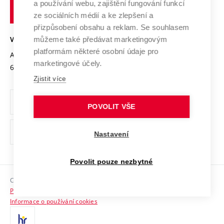
Transfer znalostí
a používání webu, zajištění fungování funkcí
technické
Podnikavá univerzita / ContriBUTe
Mezinárodní dohody
ze sociálních médií a ke zlepšení a
Open Science
v
Bezpečná univerzita
přizpůsobení obsahu a reklam. Se souhlasem
Univerzitní sítě
Brně
Projekty
můžeme také předávat marketingovým
VYSOKÉ UČENÍ TECHNICKÉ V BRNĚ
Vyznamenání
platformám některé osobní údaje pro
Projekty ze strukturálních fondů
Antonínská 548/1
www.vut.cz
marketingové účely.
Organizační struktura
602 00 Brno
vut@vutbr.cz
Specifický výzkum
Zjistit více
Úřední deska
Ochrana osobních údajů
POVOLIT VŠE
(externí
Pracovní příležitosti
Nastavení
odkaz)
Podpora a rozvoj zaměstnanců a studujících
Povolit pouze nezbytné
Rovné příležitosti
Copyright © 2026 VUT
Sociální bezpečí
Prohlášení o přístupnosti
HR Award
Informace o používání cookies