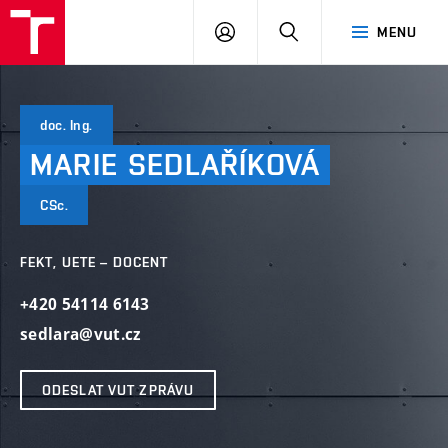
VUT
PŘIHLÁSIT
HLEDAT
MENU
SE
doc. Ing.
MARIE
SEDLAŘÍKOVÁ
CSc.
FEKT, UETE – DOCENT
+420 54114 6143
sedlara@vut.cz
ODESLAT VUT ZPRÁVU