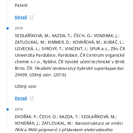
Patent
Detail
2016
SEDLAŘÍKOVÁ, M.; KAZDA, T.; ČECH, O.; VONDRÁK, J.;
ZATLOUKAL, M.; KIMMER, D.; KOVÁŘOVÁ, M.; KUBÁČ, L.;
LOVECKÁ, L.; SYROVÝ, T.; VINCENT, I.; SPUR a.s., Zlín, ČR
Univerzita Pardubice, Pardubice, ČR Centrum organické
chemie s.r.o., Rybitví, ČR Vysoké učení technické v Brně,
Brno, ČR:
Flexibilní tenkovrstvý hybridní superkapacitor
.
29699, Užitný vzor. (2016)
Užitný vzor
Detail
2014
DVOŘÁK, P.; ČECH, O.; KAZDA, T.; SEDLAŘÍKOVÁ, M.;
VONDRÁK, J.; ZATLOUKAL, M.:
Nanostruktura ze směsi
PAN a PANI polymerů s přídavkem elektrodového