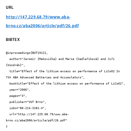
URL
http://147.229.68.79/www.aba-
brno.cz/aba2006/article/pdf/26.pdf
BIBTEX
@inproceedings{BUT19121,

  author="Jaromír {Makovička} and Marie {Sedlaříková} and Jiří 
{Vondrák}",

  title="Effect of the lithium excess on performance of LiCoO2 In 
7th ABA Advanced Batteries and Accumulators",

  booktitle="Effect of the lithium excess on performance of LiCoO2",

  year="2006",

  pages="3",

  publisher="VUT Brno",

  isbn="80-214-3181-4",

  url="http://147.229.68.79/www.aba-
brno.cz/aba2006/article/pdf/26.pdf"

}