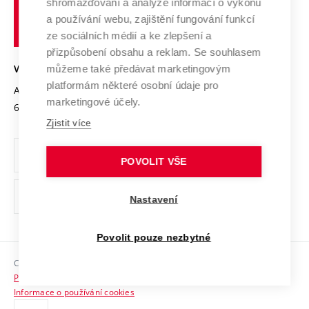
shromažďování a analýze informací o výkonu
Udržitelná univerzita
učení
Služby univerzity
Transfer znalostí
a používání webu, zajištění fungování funkcí
technické
Podnikavá univerzita / ContriBUTe
Mezinárodní dohody
ze sociálních médií a ke zlepšení a
Open Science
v
Bezpečná univerzita
přizpůsobení obsahu a reklam. Se souhlasem
Univerzitní sítě
Brně
Projekty
můžeme také předávat marketingovým
VYSOKÉ UČENÍ TECHNICKÉ V BRNĚ
Vyznamenání
platformám některé osobní údaje pro
Projekty ze strukturálních fondů
Antonínská 548/1
www.vut.cz
marketingové účely.
Organizační struktura
602 00 Brno
vut@vutbr.cz
Specifický výzkum
Zjistit více
Úřední deska
Ochrana osobních údajů
POVOLIT VŠE
(externí
Pracovní příležitosti
Nastavení
odkaz)
Podpora a rozvoj zaměstnanců a studujících
Povolit pouze nezbytné
Rovné příležitosti
Copyright © 2026 VUT
Sociální bezpečí
Prohlášení o přístupnosti
HR Award
Informace o používání cookies