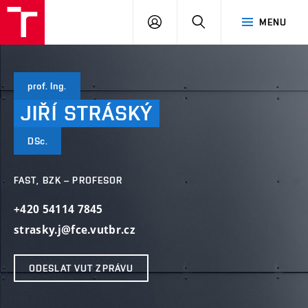
VUT
PŘIHLÁSIT
HLEDAT
MENU
SE
prof. Ing.
JIŘÍ
STRÁSKÝ
DSc.
FAST, BZK – PROFESOR
+420 54114 7845
strasky.j@fce.vutbr.cz
ODESLAT VUT ZPRÁVU