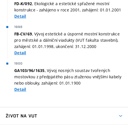
, Ekologické a estetické spřažené mostní
FD-K/092
konstrukce - zahájeno v roce 2001, zahájení: 01.01.2001
Detail
1998
, Vývoj estetické a úsporné mostní konstrukce
FB-CV/69
pro městské a dálniční viadukty (VUT fakulta stavební),
zahájení: 01.01.1998, ukončení: 31.12.2000
Detail
1900
, Vývoj nosných soustav tvořených
GA103/96/1635
mostovkou z předpjatého pásu ztuženou vnějšími kabely
nebo oblouky, zahájení: 01.01.1900
Detail
ŽIVOT NA VUT
Atmosféra VUT