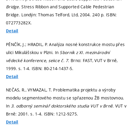
Bridge.
Stress Ribbon and Supported Cable Pedestrian
Bridge. Londýn: Thomas Telford, Ltd, 2004. 240 p. ISBN:
072773282X.
Detail
PĚNČÍK, J.; HRADIL, P. Analýza nosné konstrukce mostu přes
ulici Mikulášskou v Plzni. In
Sborník z XI. mezinárodní
vědecké konference, sekce č. 7.
Brno: FAST, VUT v Brně,
1999.
s. 1-4.
ISBN: 80-214-1437-5.
Detail
NEČAS, R., VYMAZAL, T. Problematika projektu a výroby
modelu segmentového mostu se spřazenou ŽB mostovnou.
In
3. odborný seminář doktorského studia VUT v Brně.
VUT v
Brně: 2001.
s. 1-4.
ISBN: 1212-9275.
Detail