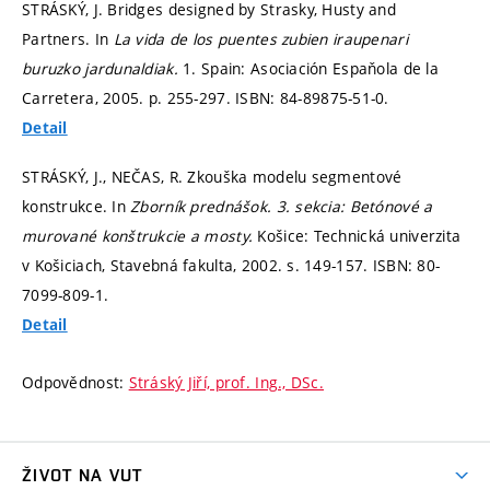
STRÁSKÝ, J. Bridges designed by Strasky, Husty and
Partners. In
La vida de los puentes zubien iraupenari
buruzko jardunaldiak.
1. Spain: Asociación Espaňola de la
Carretera, 2005.
p. 255-297.
ISBN: 84-89875-51-0.
Detail
STRÁSKÝ, J., NEČAS, R. Zkouška modelu segmentové
konstrukce. In
Zborník prednášok. 3. sekcia: Betónové a
murované konštrukcie a mosty.
Košice: Technická univerzita
v Košiciach, Stavebná fakulta, 2002.
s. 149-157.
ISBN: 80-
7099-809-1.
Detail
Odpovědnost:
Stráský Jiří, prof. Ing., DSc.
ŽIVOT NA VUT