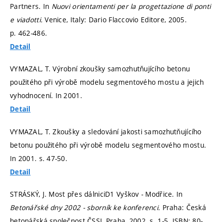
Partners. In
Nuovi orientamenti per la progettazione di ponti
e viadotti.
Venice, Italy: Dario Flaccovio Editore, 2005.
p. 462-486.
Detail
VYMAZAL, T. Výrobní zkoušky samozhutňujícího betonu
použitého při výrobě modelu segmentového mostu a jejich
vyhodnocení. In 2001.
Detail
VYMAZAL, T. Zkoušky a sledování jakosti samozhutňujícího
betonu použitého při výrobě modelu segmentového mostu.
In 2001.
s. 47-50.
Detail
STRÁSKÝ, J. Most přes dálniciD1 Vyškov - Modřice. In
Betonářské dny 2002 - sborník ke konferenci.
Praha: Česká
betonářská společnost ČSSI, Praha, 2002.
s. 1-5.
ISBN: 80-