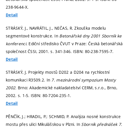
238-9644-X.
Detail
STRÁSKÝ, J., NAVRÁTIL, J., NEČAS, R. Zkouška modelu
segmentové konstrukce. In
Betonářské dny 2001 Sborník ke
konferenci.
Ediční středisko ČVUT v Praze: Česká betonářská
společnost ČSSI, 2001.
s. 341-346.
ISBN: 80-238-7595-7.
Detail
STRÁSKÝ, J. Projekty mostů D202 a D204 na rychlostní
komunikaci R3509.2. In
7. mezinárodní sympozium Mosty
2002.
Brno: Akademické nakladatelství CERM, s.r.o., Brno,
2002.
s. 1-5.
ISBN: 80-7204-235-1.
Detail
PĚNČÍK, J.; HRADIL, P.; SCHMID, P. Analýza nosné konstrukce
mostu přes ulici Mikulášskou v Plzni. In
Sborník přednášek 7.