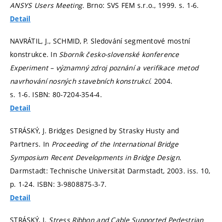
ANSYS Users Meeting.
Brno: SVS FEM s.r.o., 1999.
s. 1-6.
Detail
NAVRÁTIL, J., SCHMID, P. Sledování segmentové mostní
konstrukce. In
Sborník česko-slovenské konference
Experiment – významný zdroj poznání a verifikace metod
navrhování nosných stavebních konstrukcí.
2004.
s. 1-6.
ISBN: 80-7204-354-4.
Detail
STRÁSKÝ, J. Bridges Designed by Strasky Husty and
Partners. In
Proceeding of the International Bridge
Symposium Recent Developments in Bridge Design.
Darmstadt: Technische Universität Darmstadt, 2003. iss. 10,
p. 1-24.
ISBN: 3-9808875-3-7.
Detail
STRÁSKÝ, J.
Stress Ribbon and Cable Supported Pedestrian