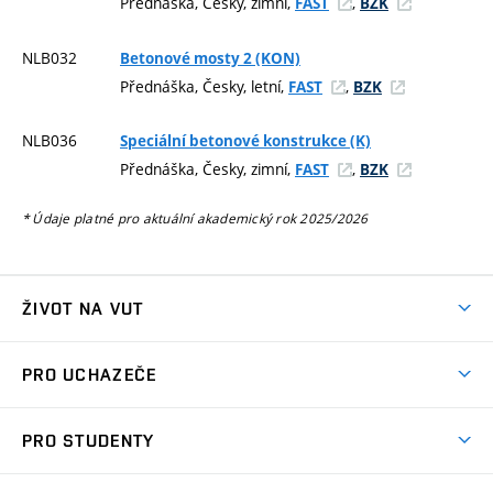
Přednáška, Česky, zimní,
,
FAST
BZK
NLB032
Betonové mosty 2 (KON)
Přednáška, Česky, letní,
,
FAST
BZK
NLB036
Speciální betonové konstrukce (K)
Přednáška, Česky, zimní,
,
FAST
BZK
* Údaje platné pro aktuální akademický rok 2025/2026
ŽIVOT NA VUT
Atmosféra VUT
PRO UCHAZEČE
Prostory školy
Proč na VUT
Koleje
PRO STUDENTY
Studijní programy
Stravování
Předměty
Studijní předpisy
Studium a stáže v zahraničí
Stipendia