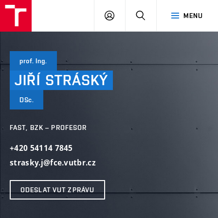
VUT
PŘIHLÁSIT
HLEDAT
MENU
SE
prof. Ing.
JIŘÍ
STRÁSKÝ
DSc.
FAST, BZK – PROFESOR
+420 54114 7845
strasky.j@fce.vutbr.cz
ODESLAT VUT ZPRÁVU