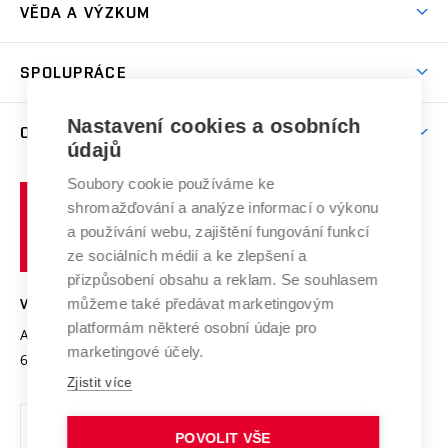
Dny otevřených dveří
VĚDA A VÝZKUM
Sport na VUT
(externí
Studijní programy
Poplatky za studium
Uznání zahraničního vzdělání
Knihovny
Aktivity pro juniory
Studentský život
odkaz)
Věda a výzkum na VUT
Harmonogram akademického roku
Zpracování osobních údajů studentů
Sociální bezpečí
SPOLUPRÁCE
Celoživotní vzdělávání
Brno
Podpora excelence
Závěrečné práce
Studium bez bariér
Zpracování osobních údajů uchazečů o studium
Firemní spolupráce
Mezinárodní vědecká rada
Nastavení cookies a osobních
O UNIVERZITĚ
Doktorské studium
Podpora podnikání
E-přihláška
údajů
Zahraniční spolupráce
Systém zajišťování kvality výzkumu
Profil univerzity
Spolupráce se školami
Soubory cookie používáme ke
Vysoké
Výzkumné infrastruktury
shromažďování a analýze informací o výkonu
Udržitelná univerzita
učení
Služby univerzity
Transfer znalostí
a používání webu, zajištění fungování funkcí
technické
Podnikavá univerzita / ContriBUTe
Mezinárodní dohody
ze sociálních médií a ke zlepšení a
Open Science
v
Bezpečná univerzita
přizpůsobení obsahu a reklam. Se souhlasem
Univerzitní sítě
Brně
Projekty
můžeme také předávat marketingovým
VYSOKÉ UČENÍ TECHNICKÉ V BRNĚ
Vyznamenání
platformám některé osobní údaje pro
Projekty ze strukturálních fondů
Antonínská 548/1
www.vut.cz
marketingové účely.
Organizační struktura
602 00 Brno
vut@vutbr.cz
Specifický výzkum
Zjistit více
Úřední deska
Ochrana osobních údajů
POVOLIT VŠE