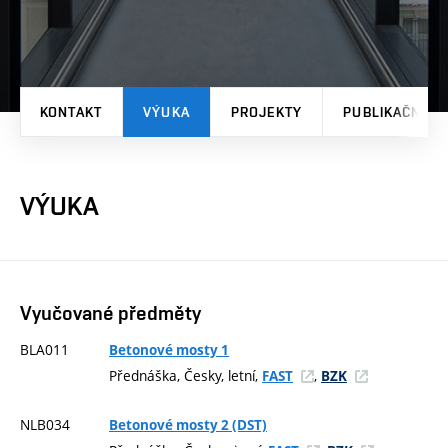
KONTAKT
VÝUKA
PROJEKTY
PUBLIKAČNÍ V
VÝUKA
Vyučované předměty
BLA011
Betonové mosty 1
Přednáška, Česky, letní,
,
FAST
BZK
NLB034
Betonové mosty 2 (DST)