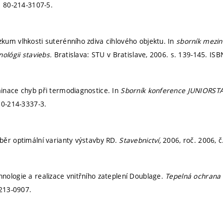
: 80-214-3107-5.
um vlhkosti suterénního zdiva cihlového objektu. In
sborník mezin
nológii staviebs.
Bratislava: STU v Bratislave, 2006.
s. 139-145.
ISB
inace chyb při termodiagnostice. In
Sborník konference JUNIORST
80-214-3337-3.
ěr optimální varianty výstavby RD.
Stavebnictví,
2006, roč. 2006, č
ologie a realizace vnitřního zateplení Doublage.
Tepelná ochrana
213-0907.