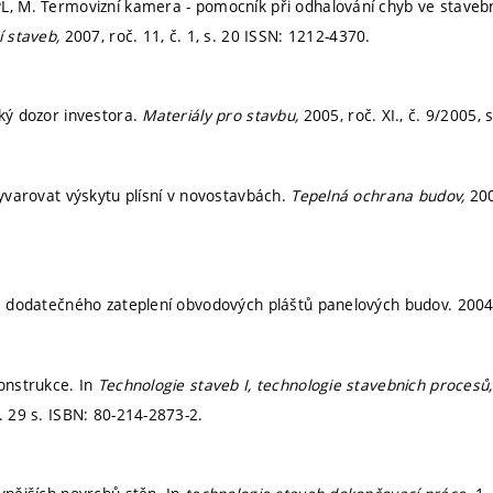
L, M. Termovizní kamera - pomocník při odhalování chyb ve stavebn
í staveb,
2007, roč. 11, č. 1,
s. 20
ISSN: 1212-4370.
cký dozor investora.
Materiály pro stavbu,
2005, roč. XI., č. 9/2005,
s
vyvarovat výskytu plísní v novostavbách.
Tepelná ochrana budov,
200
la dodatečného zateplení obvodových pláštů panelových budov. 2004,
konstrukce. In
Technologie staveb I, technologie stavebnich procesů
. 29 s. ISBN: 80-214-2873-2.