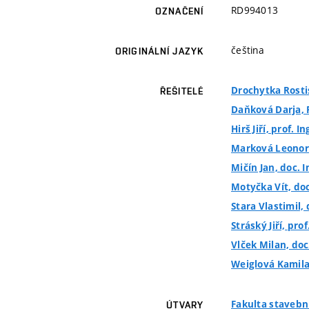
RD994013
OZNAČENÍ
čeština
ORIGINÁLNÍ JAZYK
Drochytka Rostisl
ŘEŠITELÉ
Daňková Darja, 
Hirš Jiří, prof. In
Marková Leonora,
Mičín Jan, doc. I
Motyčka Vít, doc.
Stara Vlastimil, 
Stráský Jiří, prof
Vlček Milan, doc.
Weiglová Kamila,
Fakulta stavebn
ÚTVARY