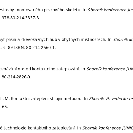
výstavby montovaného prvkového skeletu. In
Sborník konference Ju
: 978-80-214-3337-3.
t plísní a dřevokazných hub v obytných místnostech. In
Sborník k
4.
s. 89
ISBN: 80-214-2560-1.
vnávání metod kontaktního zateplování. In
Sborník konference JU
: 80-214-2826-0.
L, M. Kontaktní zateplení strojní metodou. In
Zborník VI. vedecko-t
2-65.
 technologie kontaktního zateplování. In
Sborník konference JUN