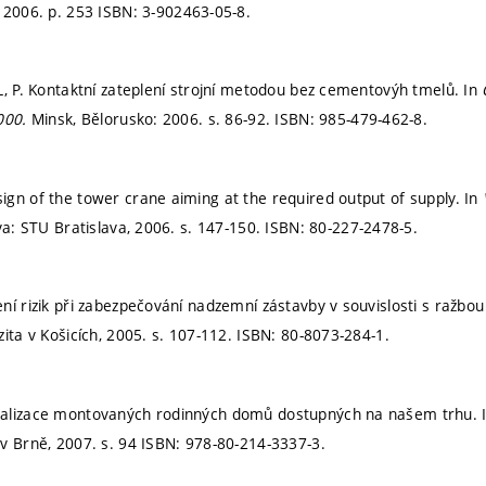
: 2006.
p. 253
ISBN: 3-902463-05-8.
L, P. Kontaktní zateplení strojní metodou bez cementovýh tmelů. In
2000.
Minsk, Bělorusko: 2006.
s. 86-92.
ISBN: 985-479-462-8.
gn of the tower crane aiming at the required output of supply. In
va: STU Bratislava, 2006.
s. 147-150.
ISBN: 80-227-2478-5.
ní rizik při zabezpečování nadzemní zástavby v souvislosti s ražbou
zita v Košicích, 2005.
s. 107-112.
ISBN: 80-8073-284-1.
alizace montovaných rodinných domů dostupných na našem trhu. 
 v Brně, 2007.
s. 94
ISBN: 978-80-214-3337-3.