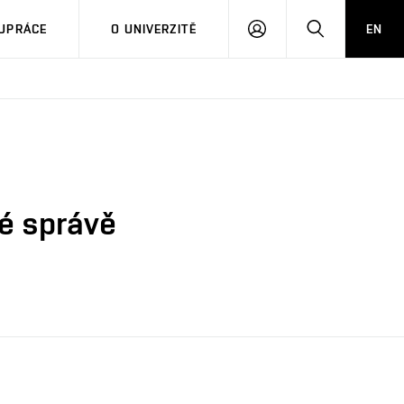
PŘIHLÁSIT
HLEDAT
UPRÁCE
O UNIVERZITĚ
EN
SE
né správě