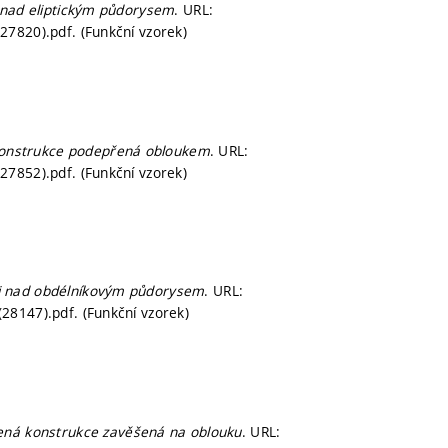
 nad eliptickým půdorysem
. URL:
7820).pdf. (Funkční vzorek)
konstrukce podepřená obloukem
. URL:
7852).pdf. (Funkční vzorek)
sti nad obdélníkovým půdorysem
. URL:
28147).pdf. (Funkční vzorek)
ená konstrukce zavěšená na oblouku
. URL: