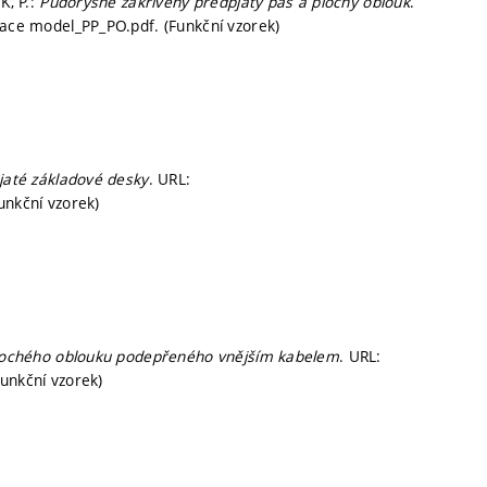
K, P.:
Půdorysně zakřivený předpjatý pás a plochý oblouk
.
tace model_PP_PO.pdf. (Funkční vzorek)
jaté základové desky
. URL:
unkční vzorek)
lochého oblouku podepřeného vnějším kabelem
. URL:
Funkční vzorek)