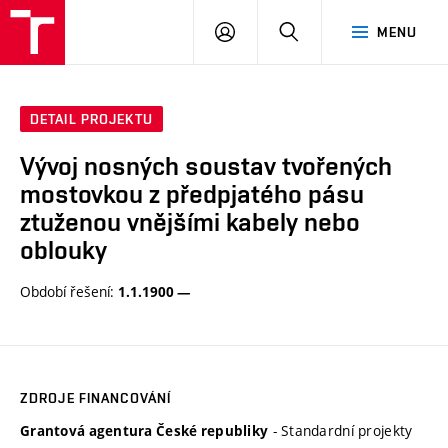
VUT
PŘIHLÁSIT
HLEDAT
MENU
SE
DETAIL PROJEKTU
Vývoj nosných soustav tvořených
mostovkou z předpjatého pásu
ztuženou vnějšími kabely nebo
oblouky
Období řešení:
1.1.1900 —
ZDROJE FINANCOVÁNÍ
- Standardní projekty
Grantová agentura České republiky