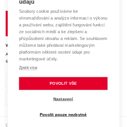
E-přihláška
údajů
Zahraniční spolupráce
Systém zajišťování kvality výzkumu
Profil univerzity
Soubory cookie používáme ke
Spolupráce se školami
Vysoké
Výzkumné infrastruktury
shromažďování a analýze informací o výkonu
Udržitelná univerzita
učení
Služby univerzity
Transfer znalostí
a používání webu, zajištění fungování funkcí
technické
Podnikavá univerzita / ContriBUTe
Mezinárodní dohody
ze sociálních médií a ke zlepšení a
Open Science
v
Bezpečná univerzita
přizpůsobení obsahu a reklam. Se souhlasem
Univerzitní sítě
Brně
Projekty
můžeme také předávat marketingovým
VYSOKÉ UČENÍ TECHNICKÉ V BRNĚ
Vyznamenání
platformám některé osobní údaje pro
Projekty ze strukturálních fondů
Antonínská 548/1
www.vut.cz
marketingové účely.
Organizační struktura
602 00 Brno
vut@vutbr.cz
Specifický výzkum
Zjistit více
Úřední deska
Ochrana osobních údajů
POVOLIT VŠE
(externí
Pracovní příležitosti
Nastavení
odkaz)
Podpora a rozvoj zaměstnanců a studujících
Povolit pouze nezbytné
Rovné příležitosti
Copyright © 2026 VUT
Sociální bezpečí