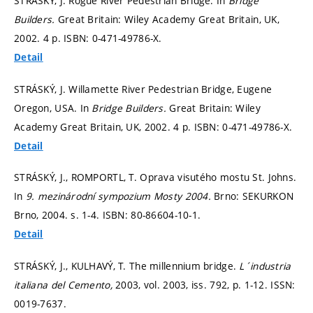
STRÁSKÝ, J. Rogue River Pedestrian Bridge. In
Bridge
Builders.
Great Britain: Wiley Academy Great Britain, UK,
2002. 4 p. ISBN: 0-471-49786-X.
Detail
STRÁSKÝ, J. Willamette River Pedestrian Bridge, Eugene
Oregon, USA. In
Bridge Builders.
Great Britain: Wiley
Academy Great Britain, UK, 2002. 4 p. ISBN: 0-471-49786-X.
Detail
STRÁSKÝ, J., ROMPORTL, T. Oprava visutého mostu St. Johns.
In
9. mezinárodní sympozium Mosty 2004.
Brno: SEKURKON
Brno, 2004.
s. 1-4.
ISBN: 80-86604-10-1.
Detail
STRÁSKÝ, J., KULHAVÝ, T. The millennium bridge.
L´industria
italiana del Cemento,
2003, vol. 2003, iss. 792,
p. 1-12.
ISSN:
0019-7637.