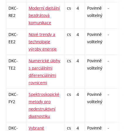
DKC-
Moderní digitální
cs
4
Povinně
-
drzk
RE2
bezdrátová
volitelný
komunikace
DKC-
Nové trendy a
cs
4
Povinně
-
drzk
EE2
technologie
volitelný
výroby energie
DKC-
Numerické úlohy
cs
4
Povinně
-
drzk
TE2
s parciálními
volitelný
diferenciálními
rovnicemi
DKC-
Spektroskopické
cs
4
Povinně
-
drzk
FY2
metody pro
volitelný
nedestruktivní
diagnostiku
DKC-
Vybrané
cs
4
Povinně
-
drzk