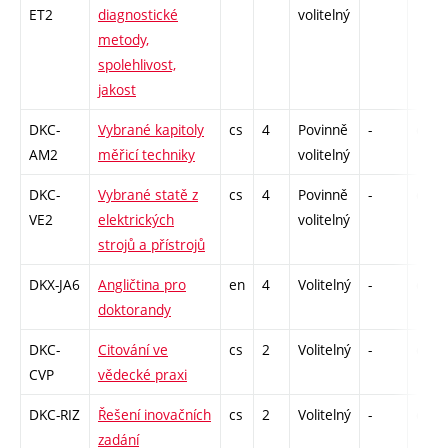
ET2
diagnostické
volitelný
metody,
spolehlivost,
jakost
DKC-
Vybrané kapitoly
cs
4
Povinně
-
drzk
AM2
měřicí techniky
volitelný
DKC-
Vybrané statě z
cs
4
Povinně
-
drzk
VE2
elektrických
volitelný
strojů a přístrojů
DKX-JA6
Angličtina pro
en
4
Volitelný
-
drzk
doktorandy
DKC-
Citování ve
cs
2
Volitelný
-
drzk
CVP
vědecké praxi
DKC-RIZ
Řešení inovačních
cs
2
Volitelný
-
drzk
zadání