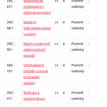
DKC-
Matematické
cs
4
Povinně
-
drzk
EE1
modelování v
volitelný
elektroenergetice
DKC-
Moderní
cs
4
Povinně
-
drzk
ME1
mikroelektronické
volitelný
systémy
DKC-
Návrh moderních
cs
4
Povinně
-
drzk
RE1
elektronických
volitelný
obvodů
DKC-
Optimalizační
cs
4
Povinně
-
drzk
TK1
metody a teorie
volitelný
hromadné
obsluhy
DKC-
Rozhraní a
cs
4
Povinně
-
drzk
FY1
nanostruktury
volitelný