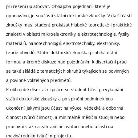
při řešení uplatňovat. Obhajoba pojednání, které je
oponováno, je součástí státní doktorské zkoušky. V další části
zkoušky musí student prokázat hluboké teoretické i praktické
znalosti v oblasti mikroelektroniky, elektrotechnologie, fyziky
materiálů, nanotechnologií, elektrotechniky, elektroniky,
teorie obvodů. Státní doktorská zkouška probíhá ústní
formou a kromě diskuze nad pojednáním k disertační práci
se také skládá z tematických okruhů týkajících se povinných
a povinně volitelných předmětů.
K obhajobě disertační práce se student hlásí po vykonání
státní doktorské zkoušky a po splnění podmínek pro
ukončení, jakými jsou účast na výuce, vědecká a odborná
činnost (tvůrčí činnost), a minimálně měsíční studijní nebo
pracovní stáž na zahraniční instituci anebo účasti na
mezinárodním tvůrčím projektu.