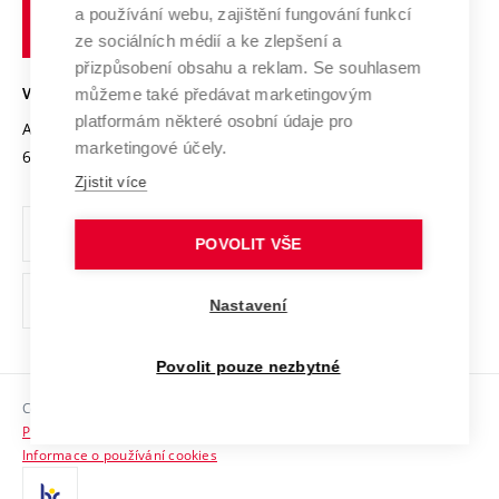
Transfer znalostí
a používání webu, zajištění fungování funkcí
technické
Podnikavá univerzita / ContriBUTe
Mezinárodní dohody
ze sociálních médií a ke zlepšení a
Open Science
v
Bezpečná univerzita
přizpůsobení obsahu a reklam. Se souhlasem
Univerzitní sítě
Brně
Projekty
můžeme také předávat marketingovým
VYSOKÉ UČENÍ TECHNICKÉ V BRNĚ
Vyznamenání
platformám některé osobní údaje pro
Projekty ze strukturálních fondů
Antonínská 548/1
www.vut.cz
marketingové účely.
Organizační struktura
602 00 Brno
vut@vutbr.cz
Specifický výzkum
Zjistit více
Úřední deska
Ochrana osobních údajů
POVOLIT VŠE
(externí
Pracovní příležitosti
Nastavení
odkaz)
Podpora a rozvoj zaměstnanců a studujících
Povolit pouze nezbytné
Rovné příležitosti
Copyright © 2026 VUT
Sociální bezpečí
Prohlášení o přístupnosti
HR Award
Informace o používání cookies