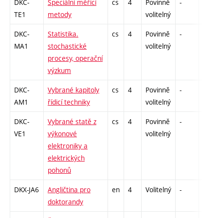
DKC-
Speciální měřicí
cs
4
Povinně
-
drzk
TE1
metody
volitelný
DKC-
Statistika.
cs
4
Povinně
-
drzk
MA1
stochastické
volitelný
procesy, operační
výzkum
DKC-
Vybrané kapitoly
cs
4
Povinně
-
drzk
AM1
řídicí techniky
volitelný
DKC-
Vybrané statě z
cs
4
Povinně
-
drzk
VE1
výkonové
volitelný
elektroniky a
elektrických
pohonů
DKX-JA6
Angličtina pro
en
4
Volitelný
-
drzk
doktorandy