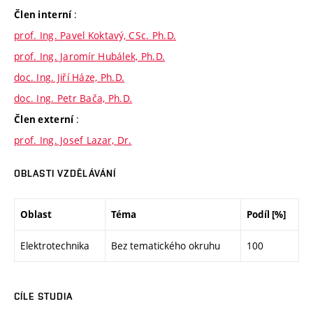
:
Člen interní
prof. Ing. Pavel Koktavý, CSc. Ph.D.
prof. Ing. Jaromír Hubálek, Ph.D.
doc. Ing. Jiří Háze, Ph.D.
doc. Ing. Petr Bača, Ph.D.
:
Člen externí
prof. Ing. Josef Lazar, Dr.
OBLASTI VZDĚLÁVÁNÍ
Oblast
Téma
Podíl [%]
Elektrotechnika
Bez tematického okruhu
100
CÍLE STUDIA