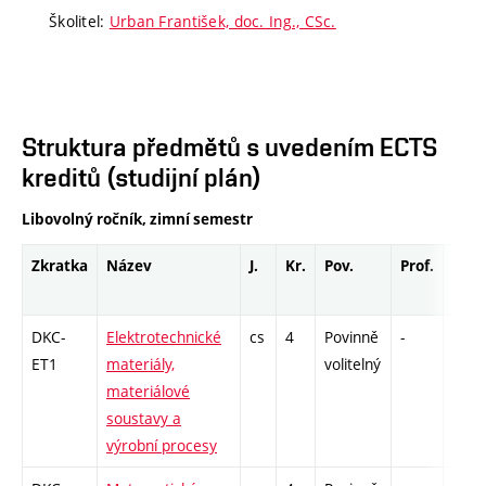
Školitel:
Urban František, doc. Ing., CSc.
Struktura předmětů s uvedením ECTS
kreditů (studijní plán)
Libovolný ročník, zimní semestr
Zkratka
Název
J.
Kr.
Pov.
Prof.
Uk.
DKC-
Elektrotechnické
cs
4
Povinně
-
drzk
ET1
materiály,
volitelný
materiálové
soustavy a
výrobní procesy