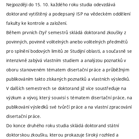
Nejpozději do 15. 10. každého roku studia odevzdává
doktorand vytištěný a podepsaný ISP na vědeckém oddělení
fakulty ke kontrole a založení.
Během prvních čtyř semestrů skládá doktorand zkoušky z
povinných, povinně volitelných anebo volitelných předmětů
pro splnění bodových limitů ze Studijní oblasti, a současně se
intenzivně zabývá vlastním studiem a analýzou poznatků v
oboru stanoveném tématem disertační práce a průběžným
publikováním takto získaných poznatků a vlastních výsledků.
V dalších semestrech se doktorand již více soustřeďuje na
výzkum a vývoj, který souvisí s tématem disertační práce, na
publikování výsledků své tvůrčí práce a na vlastní zpracování
disertační práce.
Do konce druhého roku studia skládá doktorand státní
doktorskou zkoušku, kterou prokazuje široký rozhled a