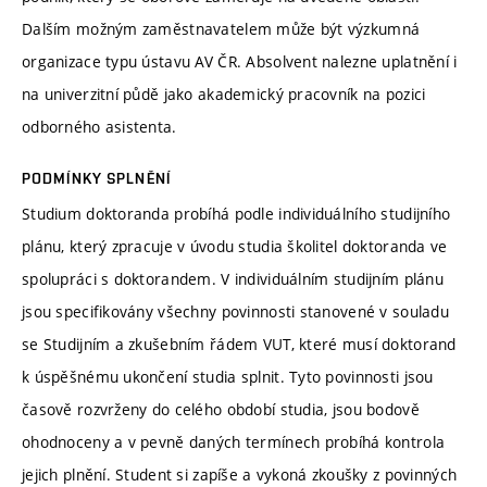
Dalším možným zaměstnavatelem může být výzkumná
organizace typu ústavu AV ČR. Absolvent nalezne uplatnění i
na univerzitní půdě jako akademický pracovník na pozici
odborného asistenta.
PODMÍNKY SPLNĚNÍ
Studium doktoranda probíhá podle individuálního studijního
plánu, který zpracuje v úvodu studia školitel doktoranda ve
spolupráci s doktorandem. V individuálním studijním plánu
jsou specifikovány všechny povinnosti stanovené v souladu
se Studijním a zkušebním řádem VUT, které musí doktorand
k úspěšnému ukončení studia splnit. Tyto povinnosti jsou
časově rozvrženy do celého období studia, jsou bodově
ohodnoceny a v pevně daných termínech probíhá kontrola
jejich plnění. Student si zapíše a vykoná zkoušky z povinných