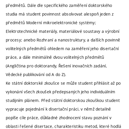
předmětů. Dále dle specifického zaměření doktorského
studia má student povinnost absolvovat alespoň jeden z
předmětů Moderní mikroelektronické systémy;
Elektrotechnické materiály, materiálové soustavy a výrobní
procesy; anebo Rozhraní a nanostruktury, a dalších povinně
volitelných předmětů ohledem na zaměření jeho disertační
práce, a dále minimálně dvou volitelných předmětů
(Angličtina pro doktorandy, Řešení inovačních zadání,
Vědecké publikování od A do Z).
Ke státní doktorské zkoušce se může student přihlásit až po
vykonání všech zkoušek předepsaných jeho individuálním
studijním plánem. Před státní doktorskou zkouškou student
vypracuje pojednání k disertační práci, v němž detailně
popíše cíle práce, důkladné zhodnocení stavu poznání v
oblasti řešené disertace, charakteristiku metod, které hodlá