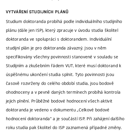
VYTVÁŘENÍ STUDIJNÍCH PLÁNŮ
Studium doktoranda probíhá podle individuálního studijního
plánu (dále jen ISP), který zpracuje v úvodu studia školitel
doktoranda ve spolupráci s doktorandem. Individuální
studijní plán je pro doktoranda závazný. Jsou v něm
specifikovány všechny povinnosti stanovené v souladu se
Studijním a zkušebním řádem VUT, které musí doktorand k
úspěšnému ukončení studia splnit. Tyto povinnosti jsou
časově rozvrženy do celého období studia, jsou bodově
ohodnoceny a v pevně daných termínech probíhá kontrola
jejich plnění. Průběžné bodové hodnocení všech aktivit
doktoranda je vedeno v dokumentu „Celkové bodové
hodnocení doktoranda“ a je součástí ISP. Při zahájení dalšího
roku studia pak školitel do ISP zaznamená případné změny.