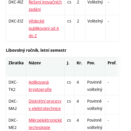
DKC-RIZ
Řešení inovačních
cs
2
Volitelný
-
drzk
zadání
DKC-EIZ
Vědecké
cs
2
Volitelný
-
drzk
publikování od A
do Z
Libovolný ročník, letní semestr
Zkratka
Název
J.
Kr.
Pov.
Prof.
Uk.
DKC-
Aplikovaná
cs
4
Povinně
-
drzk
TK2
kryptografie
volitelný
DKC-
Diskrétní procesy
cs
4
Povinně
-
drzk
MA2
v elektrotechnice
volitelný
DKC-
Mikroelektronické
cs
4
Povinně
-
drzk
ME2
technologie
volitelný