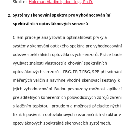
Školitel:
Holcman Vladimír, doc. Ing., Ph.D.
Systémy skenování spektra pro vyhodnocováníní
spektrálních optovláknových senzorů
Cílem práce je analyzovat a optimalizovat prvky a
systémy skenování optického spektra pro vyhodnocování
odezev spektrálních optovláknových senzorů. Práce bude
využívat znalosti vlastností a chování spektrálních
optovláknových senzorů – FBG, FP, T-FBG, SPP při snímání
měřených veličin a navrhne vhodné skenovací sestavy k
jejich vyhodnocování. Budou posouzeny možnosti aplikací
přeladitelných koherentních polovodičových zdrojů záření
s laděním teplotou i proudem a možnosti přeladitelných i
fixních pasívních optovláknových rezonančních struktur v
optovláknových spektrálně skenovacích systémech.