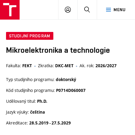
VUT
PŘIHLÁSIT
HLEDAT
MENU
SE
STUDIJNÍ PROGRAM
Mikroelektronika a technologie
Fakulta:
Zkratka:
Ak. rok:
FEKT
DKC-MET
2026/2027
Typ studijního programu:
doktorský
Kód studijního programu:
P0714D060007
Udělovaný titul:
Ph.D.
Jazyk výuky:
čeština
Akreditace:
28.5.2019 - 27.5.2029