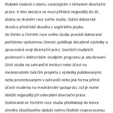
hluboké znalosti v oboru, souvisejícím s tématem disertační
práce. K této zkoušce se musí přihlásit nejpozději do 30.
dubna ve druhém roce svého studia. Státní doktorské
zkoušce předchází zkouška z anglického jazyka.
Ve třetím a čtvrtém roce svého studia provádí doktorand
potřebnou výzkumnou činnost, publikuje dosažené výsledky a
zpracovává svoji disertační práci. Součástí studijních
povinností v doktorském studijním programu je absolvování
části studia na zahraniční instituci nebo účast na
mezinárodním tvůrčím projektu s výsledky publikovanými
nebo prezentovanými v zahraničí nebo jiná forma přímé
účasti studenta na mezinárodní spolupráci, což je nutné
doložit nejpozději při odevzdání disertační práce.
Doktorandi ve čtvrtém roce studia předkládají do konce
zimního zkouškového období svému školiteli rozpracovanou