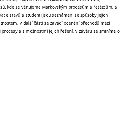
cesů, kde se věnujeme Markovským procesům a řetězcům, a
fikace stavů a studenti jsou seznámeni se způsoby jejich
stnostem. V další části se zavádí ocenění přechodů mezi
i procesy a s možnostmi jejich řešení. V závěru se zmíníme o