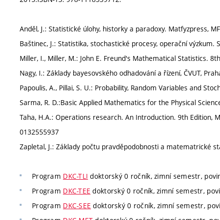
Anděl, J.: Statistické úlohy, historky a paradoxy. Matfyzpress, 
Baštinec, J.: Statistika, stochastické procesy, operační výzkum. 
Miller, I., Miller, M.: John E. Freund's Mathematical Statistics. 8t
Nagy, I.: Základy bayesovského odhadování a řízení, ČVUT, Prah
Papoulis, A., Pillai, S. U.: Probability, Random Variables and S
Sarma, R. D.:Basic Applied Mathematics for the Physical Scien
Taha, H.A.: Operations research. An Introduction. 9th Edition,
0132555937
Zapletal, J.: Základy počtu pravděpodobnosti a matematrické sta
Program
DKC-TLI
doktorský 0 ročník, zimní semestr, povin
Program
DKC-TEE
doktorský 0 ročník, zimní semestr, povi
Program
DKC-SEE
doktorský 0 ročník, zimní semestr, povi