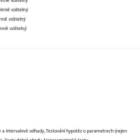
inně volitelný
inně volitelný
nně volitelný
nně volitelný
é a intervalové odhady..Testování hypotéz o parametrech (nejen