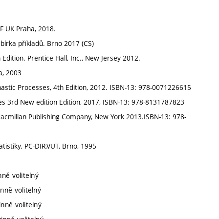
MFF UK Praha, 2018.
Sbírka příkladů. Brno 2017 (CS)
h Edition. Prentice Hall, Inc., New Jersey 2012.
a, 2003
tochastic Processes, 4th Edition, 2012. ISBN-13: 978-0071226615
ces 3rd New edition Edition, 2017, ISBN-13: 978-8131787823
 Macmillan Publishing Company, New York 2013.ISBN-13: 978-
tistiky. PC-DIR,VUT, Brno, 1995
ně volitelný
nně volitelný
nně volitelný