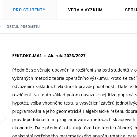
PRO STUDENTY
VĚDA A VÝZKUM
SPOL
DETAIL PŘEDMĚTU
FEKT-DKC-MA1
Ak. rok: 2026/2027
Předmět se věnuje upevnění a rozšíření znalostí studentů v o
vybraných metod z teorie operačního výzkumu. Proto se za
odvozením základních vlastností pravděpodobnosti. Dále je def
rozdělení. Na tento základ potom navazuje nejdříve popisná s
hypotéz, volba vhodného testu a vysvětlení závěrů jednotlivý
programování a jeho geometrické i algebraické řešení, dopr
pravděpodobnostním programování a metodách skladových záso
ekonomie. Dále předmět obsahuje úvod do teorie náhodných p
opakování potřebného matematického aparátu (matice, determi