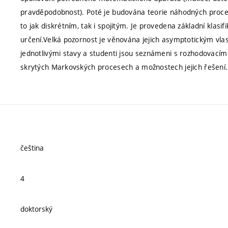
pravděpodobnost). Poté je budována teorie náhodných pro
to jak diskrétním, tak i spojitým. Je provedena základní klasi
určení.Velká pozornost je věnována jejich asymptotickým vla
jednotlivými stavy a studenti jsou seznámeni s rozhodovacím
skrytých Markovských procesech a možnostech jejich řešení.
čeština
4
doktorský