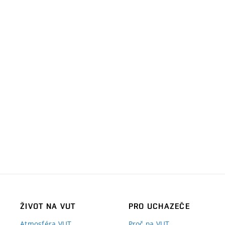
ŽIVOT NA VUT
PRO UCHAZEČE
Atmosféra VUT
Proč na VUT