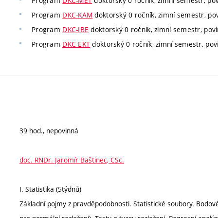
Program
DKC-MET
doktorský 0 ročník, zimní semestr, pov
Program
DKC-KAM
doktorský 0 ročník, zimní semestr, pov
Program
DKC-IBE
doktorský 0 ročník, zimní semestr, povi
Program
DKC-EKT
doktorský 0 ročník, zimní semestr, povi
39 hod., nepovinná
doc. RNDr. Jaromír Baštinec, CSc.
I. Statistika (5týdnů)
Základní pojmy z pravděpodobnosti. Statistické soubory. Bodov