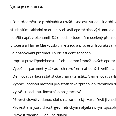
Výuka je nepovinná.
Cílem předmětu je prohloubit a rozšířit znalosti studentů v oblas
studentům základní orientaci v oblasti operačního výzkumu a a 
použití např. v ekonomii. Dále podat studentům ucelený přehled
procesů a hlavně Markovských řetězců a procesů. Jsou ukázány 
Po absolvování předmětu bude student schopen:
• Popsat pravděpodobnostní úlohu pomocí množinových operací
• Vypočítat parametry základních rozdělení náhodných veličin a to
• Definovat základní statistické charakteristiky. Vyjmenovat zákla
• Vybrat vhodnou metodu pro statistické zpracování zadaných dat
• Vysvětlit podstatu lineárního programování.
• Převést slovně zadanou úlohu na kanonický tvar a řešit ji vh
• Provést analýzu citlivosti geometrickým i algebraickým způso
• Převést zadanou úlohu na duální.