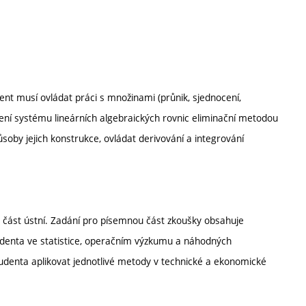
dent musí ovládat práci s množinami (průnik, sjednocení,
ení systému lineárních algebraických rovnic eliminační metodou
soby jejich konstrukce, ovládat derivování a integrování
 část ústní. Zadání pro písemnou část zkoušky obsahuje
studenta ve statistice, operačním výzkumu a náhodných
tudenta aplikovat jednotlivé metody v technické a ekonomické