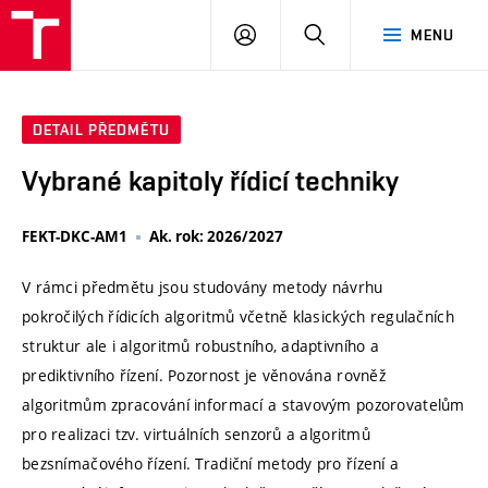
VUT
PŘIHLÁSIT
HLEDAT
MENU
SE
DETAIL PŘEDMĚTU
Vybrané kapitoly řídicí techniky
FEKT-DKC-AM1
Ak. rok: 2026/2027
V rámci předmětu jsou studovány metody návrhu
pokročilých řídicích algoritmů včetně klasických regulačních
struktur ale i algoritmů robustního, adaptivního a
prediktivního řízení. Pozornost je věnována rovněž
algoritmům zpracování informací a stavovým pozorovatelům
pro realizaci tzv. virtuálních senzorů a algoritmů
bezsnímačového řízení. Tradiční metody pro řízení a