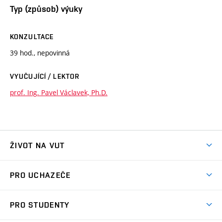
Typ (způsob) výuky
KONZULTACE
39 hod., nepovinná
VYUČUJÍCÍ / LEKTOR
prof. Ing. Pavel Václavek, Ph.D.
ŽIVOT NA VUT
Atmosféra VUT
PRO UCHAZEČE
Prostory školy
Proč na VUT
Koleje
PRO STUDENTY
Studijní programy
Stravování