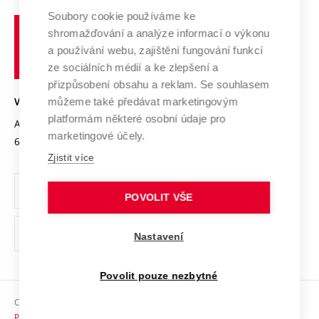
Profil univerzity
Spolupráce se školami
Soubory cookie používáme ke
Vysoké
Výzkumné infrastruktury
shromažďování a analýze informací o výkonu
Udržitelná univerzita
učení
Služby univerzity
Transfer znalostí
a používání webu, zajištění fungování funkcí
technické
Podnikavá univerzita / ContriBUTe
Mezinárodní dohody
ze sociálních médií a ke zlepšení a
Open Science
v
Bezpečná univerzita
přizpůsobení obsahu a reklam. Se souhlasem
Univerzitní sítě
Brně
Projekty
můžeme také předávat marketingovým
VYSOKÉ UČENÍ TECHNICKÉ V BRNĚ
Vyznamenání
platformám některé osobní údaje pro
Projekty ze strukturálních fondů
Antonínská 548/1
www.vut.cz
marketingové účely.
Organizační struktura
602 00 Brno
vut@vutbr.cz
Specifický výzkum
Zjistit více
Úřední deska
Ochrana osobních údajů
POVOLIT VŠE
(externí
Pracovní příležitosti
Nastavení
odkaz)
Podpora a rozvoj zaměstnanců a studujících
Povolit pouze nezbytné
Rovné příležitosti
Copyright © 2026 VUT
Sociální bezpečí
Prohlášení o přístupnosti