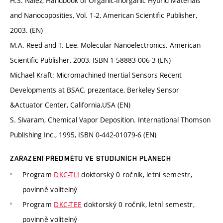
H.S. Nalez, Handbook of Organic-Inorganic Hybrid Materials
and Nanocoposities, Vol. 1-2, American Scientific Publisher,
2003. (EN)
M.A. Reed and T. Lee, Molecular Nanoelectronics. American
Scientific Publisher, 2003, ISBN 1-58883-006-3 (EN)
Michael Kraft: Micromachined Inertial Sensors Recent
Developments at BSAC, prezentace, Berkeley Sensor
&Actuator Center, California,USA (EN)
S. Sivaram, Chemical Vapor Deposition. International Thomson
Publishing Inc., 1995, ISBN 0-442-01079-6 (EN)
ZAŘAZENÍ PŘEDMĚTU VE STUDIJNÍCH PLÁNECH
Program
DKC-TLI
doktorský 0 ročník, letní semestr,
povinně volitelný
Program
DKC-TEE
doktorský 0 ročník, letní semestr,
povinně volitelný