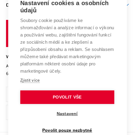
Mezinárodní vědecká rada
Nastavení cookies a osobních
O UNIVERZITĚ
Doktorské studium
Podpora podnikání
E-přihláška
údajů
Zahraniční spolupráce
Systém zajišťování kvality výzkumu
Profil univerzity
Spolupráce se školami
Soubory cookie používáme ke
Vysoké
Výzkumné infrastruktury
shromažďování a analýze informací o výkonu
Udržitelná univerzita
učení
Služby univerzity
Transfer znalostí
a používání webu, zajištění fungování funkcí
technické
Podnikavá univerzita / ContriBUTe
Mezinárodní dohody
ze sociálních médií a ke zlepšení a
Open Science
v
Bezpečná univerzita
přizpůsobení obsahu a reklam. Se souhlasem
Univerzitní sítě
Brně
Projekty
můžeme také předávat marketingovým
VYSOKÉ UČENÍ TECHNICKÉ V BRNĚ
Vyznamenání
platformám některé osobní údaje pro
Projekty ze strukturálních fondů
Antonínská 548/1
www.vut.cz
marketingové účely.
Organizační struktura
602 00 Brno
vut@vutbr.cz
Specifický výzkum
Zjistit více
Úřední deska
Ochrana osobních údajů
POVOLIT VŠE
(externí
Pracovní příležitosti
Nastavení
odkaz)
Podpora a rozvoj zaměstnanců a studujících
Povolit pouze nezbytné
Rovné příležitosti