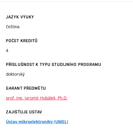
JAZYK VÝUKY
čeština
POČET KREDITŮ
4
PŘÍSLUŠNOST K TYPU STUDIJNÍHO PROGRAMU
doktorský
GARANT PŘEDMĚTU
prof. Ing. Jaromír Hubálek, Ph.D.
ZAJIŠŤUJE ÚSTAV
Ústav mikroelektroniky (UMEL)